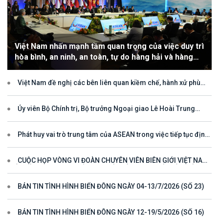
Việt Nam nhấn mạnh tầm quan trọng của việc duy trì
hòa bình, an ninh, an toàn, tự do hàng hải và hàng
không
Việt Nam đề nghị các bên liên quan kiềm chế, hành xử phù
hợp với luật pháp quốc tế, tôn trọng quyền chủ quyền và quyền tài
phán đối với vùng đặc quyền kinh tế và thềm lục địa của quốc gia
ven biển
Ủy viên Bộ Chính trị, Bộ trưởng Ngoại giao Lê Hoài Trung
tham dự Hội nghị Diễn đàn Khu vực ASEAN (ARF) lần thứ 33
Phát huy vai trò trung tâm của ASEAN trong việc tiếp tục định
hướng cho đối thoại và hợp tác ở khu vực
CUỘC HỌP VÒNG VI ĐOÀN CHUYÊN VIÊN BIÊN GIỚI VIỆT NAM
- LÀO VÌ MỘT ĐƯỜNG BIÊN GIỚI HÒA BÌNH, HỢP TÁC VÀ PHÁT
TRIỂN
BẢN TIN TÌNH HÌNH BIỂN ĐÔNG NGÀY 04-13/7/2026 (SỐ 23)
BẢN TIN TÌNH HÌNH BIỂN ĐÔNG NGÀY 12-19/5/2026 (SỐ 16)