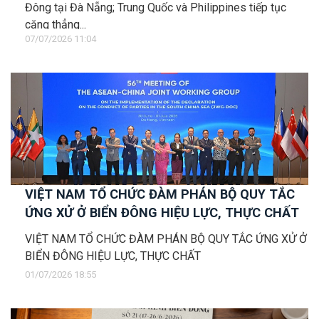
Đông tại Đà Nẵng; Trung Quốc và Philippines tiếp tục
căng thẳng...
07/07/2026 11:04
VIỆT NAM TỔ CHỨC ĐÀM PHÁN BỘ QUY TẮC
ỨNG XỬ Ở BIỂN ĐÔNG HIỆU LỰC, THỰC CHẤT
VIỆT NAM TỔ CHỨC ĐÀM PHÁN BỘ QUY TẮC ỨNG XỬ Ở
BIỂN ĐÔNG HIỆU LỰC, THỰC CHẤT
01/07/2026 18:55