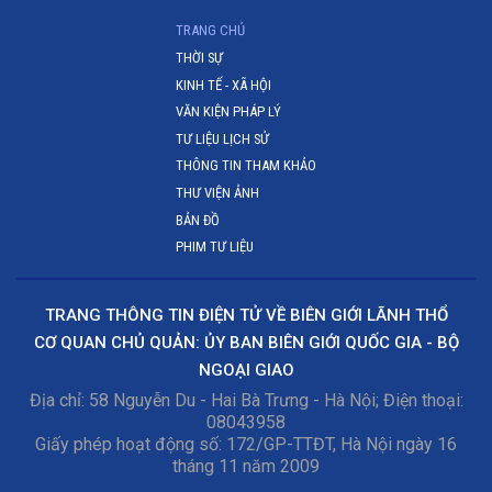
(CURRENT)
TRANG CHỦ
THỜI SỰ
KINH TẾ - XÃ HỘI
VĂN KIỆN PHÁP LÝ
TƯ LIỆU LỊCH SỬ
THÔNG TIN THAM KHẢO
THƯ VIỆN ẢNH
BẢN ĐỒ
PHIM TƯ LIỆU
TRANG THÔNG TIN ĐIỆN TỬ VỀ BIÊN GIỚI LÃNH THỔ
CƠ QUAN CHỦ QUẢN: ỦY BAN BIÊN GIỚI QUỐC GIA - BỘ
NGOẠI GIAO
Địa chỉ: 58 Nguyễn Du - Hai Bà Trưng - Hà Nội; Điện thoại:
08043958
Giấy phép hoạt động số: 172/GP-TTĐT, Hà Nội ngày 16
tháng 11 năm 2009