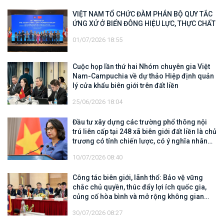
VIỆT NAM TỔ CHỨC ĐÀM PHÁN BỘ QUY TẮC
ỨNG XỬ Ở BIỂN ĐÔNG HIỆU LỰC, THỰC CHẤT
01/07/2026 18:55
Cuộc họp lần thứ hai Nhóm chuyên gia Việt
Nam-Campuchia về dự thảo Hiệp định quản
lý cửa khẩu biên giới trên đất liền
25/06/2026 18:04
Đầu tư xây dựng các trường phổ thông nội
trú liên cấp tại 248 xã biên giới đất liền là chủ
trương có tính chiến lược, có ý nghĩa nhân
văn sâu sắc
10/07/2026 08:40
Công tác biên giới, lãnh thổ: Bảo vệ vững
chắc chủ quyền, thúc đẩy lợi ích quốc gia,
củng cố hòa bình và mở rộng không gian
hợp tác, phát triển
30/07/2026 08:27