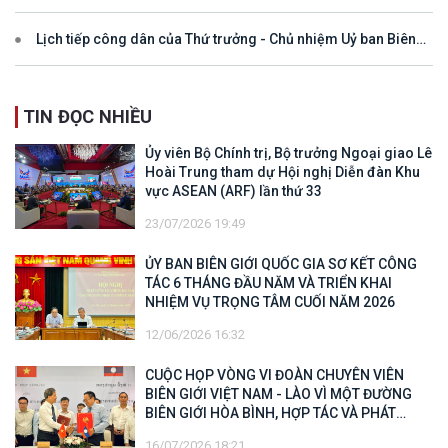
Lịch tiếp công dân của Thứ trưởng - Chủ nhiệm Uỷ ban Biên
giới quốc gia năm 2025
TIN ĐỌC NHIỀU
Ủy viên Bộ Chính trị, Bộ trưởng Ngoại giao Lê
Hoài Trung tham dự Hội nghị Diễn đàn Khu
vực ASEAN (ARF) lần thứ 33
23/07/2026 19:49
ỦY BAN BIÊN GIỚI QUỐC GIA SƠ KẾT CÔNG
TÁC 6 THÁNG ĐẦU NĂM VÀ TRIỂN KHAI
NHIỆM VỤ TRỌNG TÂM CUỐI NĂM 2026
12/06/2026 16:32
CUỘC HỌP VÒNG VI ĐOÀN CHUYÊN VIÊN
BIÊN GIỚI VIỆT NAM - LÀO VÌ MỘT ĐƯỜNG
BIÊN GIỚI HÒA BÌNH, HỢP TÁC VÀ PHÁT
TRIỂN
16/07/2026 18:21