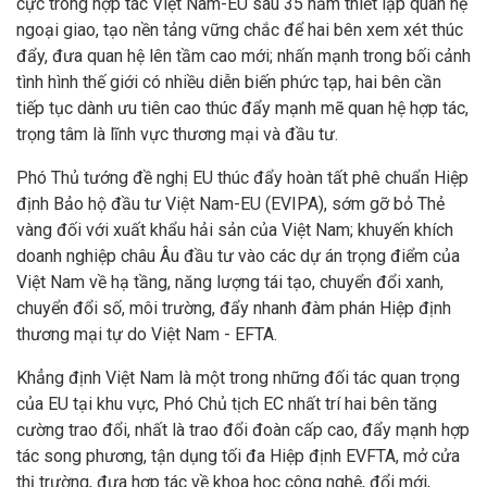
cực trong hợp tác Việt Nam-EU sau 35 năm thiết lập quan hệ
ngoại giao, tạo nền tảng vững chắc để hai bên xem xét thúc
đẩy, đưa quan hệ lên tầm cao mới; nhấn mạnh trong bối cảnh
tình hình thế giới có nhiều diễn biến phức tạp, hai bên cần
tiếp tục dành ưu tiên cao thúc đẩy mạnh mẽ quan hệ hợp tác,
trọng tâm là lĩnh vực thương mại và đầu tư.
Phó Thủ tướng đề nghị EU thúc đẩy hoàn tất phê chuẩn Hiệp
định Bảo hộ đầu tư Việt Nam-EU (EVIPA), sớm gỡ bỏ Thẻ
vàng đối với xuất khẩu hải sản của Việt Nam; khuyến khích
doanh nghiệp châu Âu đầu tư vào các dự án trọng điểm của
Việt Nam về hạ tầng, năng lượng tái tạo, chuyển đổi xanh,
chuyển đổi số, môi trường, đẩy nhanh đàm phán Hiệp định
thương mại tự do Việt Nam - EFTA.
Khẳng định Việt Nam là một trong những đối tác quan trọng
của EU tại khu vực, Phó Chủ tịch EC nhất trí hai bên tăng
cường trao đổi, nhất là trao đổi đoàn cấp cao, đẩy mạnh hợp
tác song phương, tận dụng tối đa Hiệp định EVFTA, mở cửa
thị trường, đưa hợp tác về khoa học công nghệ, đổi mới,