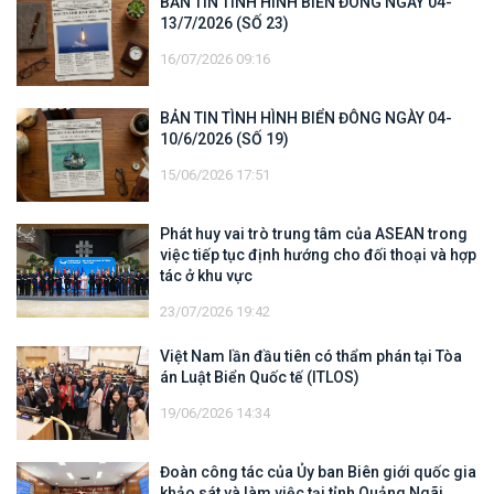
BẢN TIN TÌNH HÌNH BIỂN ĐÔNG NGÀY 04-
13/7/2026 (SỐ 23)
16/07/2026 09:16
BẢN TIN TÌNH HÌNH BIỂN ĐÔNG NGÀY 04-
10/6/2026 (SỐ 19)
15/06/2026 17:51
Phát huy vai trò trung tâm của ASEAN trong
việc tiếp tục định hướng cho đối thoại và hợp
tác ở khu vực
23/07/2026 19:42
Việt Nam lần đầu tiên có thẩm phán tại Tòa
án Luật Biển Quốc tế (ITLOS)
19/06/2026 14:34
Đoàn công tác của Ủy ban Biên giới quốc gia
khảo sát và làm việc tại tỉnh Quảng Ngãi