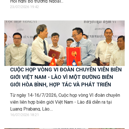
Hội nghị Bộ trưởng Ngoại...
23/07/2026 19:42
CUỘC HỌP VÒNG VI ĐOÀN CHUYÊN VIÊN BIÊN
GIỚI VIỆT NAM - LÀO VÌ MỘT ĐƯỜNG BIÊN
GIỚI HÒA BÌNH, HỢP TÁC VÀ PHÁT TRIỂN
Từ ngày 14-16/7/2026, Cuộc họp vòng VI đoàn chuyên
viên liên hợp biên giới Việt Nam - Lào đã diễn ra tại
Luang Prabang, Lào....
16/07/2026 18:21