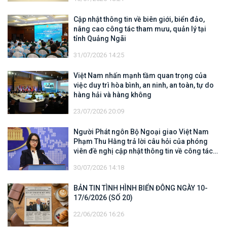
Cập nhật thông tin về biên giới, biển đảo,
nâng cao công tác tham mưu, quản lý tại
tỉnh Quảng Ngãi
31/07/2026 14:25
Việt Nam nhấn mạnh tầm quan trọng của
việc duy trì hòa bình, an ninh, an toàn, tự do
hàng hải và hàng không
23/07/2026 20:09
Người Phát ngôn Bộ Ngoại giao Việt Nam
Phạm Thu Hằng trả lời câu hỏi của phóng
viên đề nghị cập nhật thông tin về công tác
tìm kiếm, cứu hộ các thuyền viên Việt Nam
30/07/2026 14:18
trên tàu Khôi Nguyên 18
BẢN TIN TÌNH HÌNH BIỂN ĐÔNG NGÀY 10-
17/6/2026 (SỐ 20)
22/06/2026 16:26