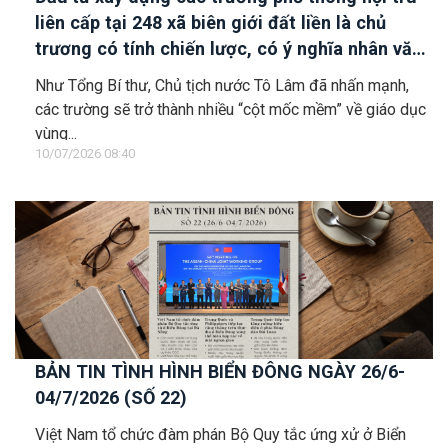
liên cấp tại 248 xã biên giới đất liền là chủ
trương có tính chiến lược, có ý nghĩa nhân văn
sâu sắc
Như Tổng Bí thư, Chủ tịch nước Tô Lâm đã nhấn mạnh,
các trường sẽ trở thành nhiều “cột mốc mềm” về giáo dục
vùng...
10/07/2026 08:40
BẢN TIN TÌNH HÌNH BIỂN ĐÔNG NGÀY 26/6-
04/7/2026 (SỐ 22)
Việt Nam tổ chức đàm phán Bộ Quy tắc ứng xử ở Biển