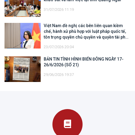
31/07/2026 11:19
Việt Nam đề nghị các bên liên quan kiềm
chế, hành xử phù hợp với luật pháp quốc tế,
tôn trọng quyền chủ quyền và quyền tài phán
đối với vùng đặc quyền kinh tế và thềm lục
23/07/2026 20:04
địa của quốc gia ven biển
BẢN TIN TÌNH HÌNH BIỂN ĐÔNG NGÀY 17-
26/6/2026 (SỐ 21)
29/06/2026 19:37