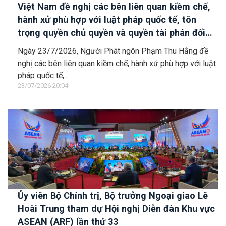
Việt Nam đề nghị các bên liên quan kiềm chế,
hành xử phù hợp với luật pháp quốc tế, tôn
trọng quyền chủ quyền và quyền tài phán đối
với vùng đặc quyền kinh tế và thềm lục địa của
Ngày 23/7/2026, Người Phát ngôn Phạm Thu Hằng đề
quốc gia ven biển
nghị các bên liên quan kiềm chế, hành xử phù hợp với luật
pháp quốc tế,...
23/07/2026 20:04
Ủy viên Bộ Chính trị, Bộ trưởng Ngoại giao Lê
Hoài Trung tham dự Hội nghị Diễn đàn Khu vực
ASEAN (ARF) lần thứ 33