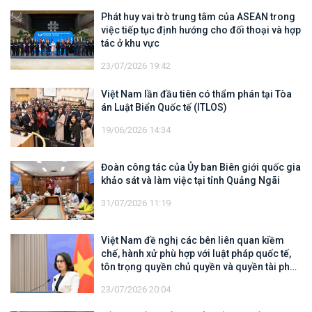
Phát huy vai trò trung tâm của ASEAN trong
việc tiếp tục định hướng cho đối thoại và hợp
tác ở khu vực
23/07/2026 19:42
Việt Nam lần đầu tiên có thẩm phán tại Tòa
án Luật Biển Quốc tế (ITLOS)
19/06/2026 14:34
Đoàn công tác của Ủy ban Biên giới quốc gia
khảo sát và làm việc tại tỉnh Quảng Ngãi
31/07/2026 11:19
Việt Nam đề nghị các bên liên quan kiềm
chế, hành xử phù hợp với luật pháp quốc tế,
tôn trọng quyền chủ quyền và quyền tài phán
đối với vùng đặc quyền kinh tế và thềm lục
23/07/2026 20:04
địa của quốc gia ven biển