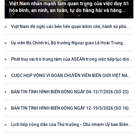
Việt Nam nhấn mạnh tầm quan trọng của việc duy trì
hòa bình, an ninh, an toàn, tự do hàng hải và hàng
không
Việt Nam đề nghị các bên liên quan kiềm chế, hành xử phù
hợp với luật pháp quốc tế, tôn trọng quyền chủ quyền và quyền tài
phán đối với vùng đặc quyền kinh tế và thềm lục địa của quốc gia
ven biển
Ủy viên Bộ Chính trị, Bộ trưởng Ngoại giao Lê Hoài Trung
tham dự Hội nghị Diễn đàn Khu vực ASEAN (ARF) lần thứ 33
Phát huy vai trò trung tâm của ASEAN trong việc tiếp tục định
hướng cho đối thoại và hợp tác ở khu vực
CUỘC HỌP VÒNG VI ĐOÀN CHUYÊN VIÊN BIÊN GIỚI VIỆT NAM
- LÀO VÌ MỘT ĐƯỜNG BIÊN GIỚI HÒA BÌNH, HỢP TÁC VÀ PHÁT
TRIỂN
BẢN TIN TÌNH HÌNH BIỂN ĐÔNG NGÀY 04-13/7/2026 (SỐ 23)
BẢN TIN TÌNH HÌNH BIỂN ĐÔNG NGÀY 12-19/5/2026 (SỐ 16)
Lịch tiếp công dân của Thứ trưởng - Chủ nhiệm Uỷ ban Biên
giới quốc gia năm 2025