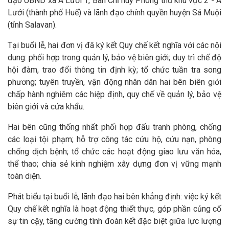
đạo UBND xã A Lưới 1, Ban Chỉ huy Phòng thủ khu vực 2 - A
Lưới (thành phố Huế) và lãnh đạo chính quyền huyện Sá Muội
(tỉnh Salavan).
Tại buổi lễ, hai đơn vị đã ký kết Quy chế kết nghĩa với các nội
dung: phối hợp trong quản lý, bảo vệ biên giới; duy trì chế độ
hội đàm, trao đổi thông tin định kỳ; tổ chức tuần tra song
phương; tuyên truyền, vận động nhân dân hai bên biên giới
chấp hành nghiêm các hiệp định, quy chế về quản lý, bảo vệ
biên giới và cửa khẩu.
Hai bên cũng thống nhất phối hợp đấu tranh phòng, chống
các loại tội phạm; hỗ trợ công tác cứu hộ, cứu nạn, phòng
chống dịch bệnh; tổ chức các hoạt động giao lưu văn hóa,
thể thao; chia sẻ kinh nghiệm xây dựng đơn vị vững mạnh
toàn diện.
Phát biểu tại buổi lễ, lãnh đạo hai bên khẳng định: việc ký kết
Quy chế kết nghĩa là hoạt động thiết thực, góp phần củng cố
sự tin cậy, tăng cường tình đoàn kết đặc biệt giữa lực lượng