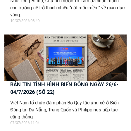
Như Tổng Bí thư, Chủ tịch nước Tô Lâm đã nhấn mạnh,
các trường sẽ trở thành nhiều “cột mốc mềm” về giáo dục
vùng...
10/07/2026 08:40
BẢN TIN TÌNH HÌNH BIỂN ĐÔNG NGÀY 26/6-
04/7/2026 (SỐ 22)
Việt Nam tổ chức đàm phán Bộ Quy tắc ứng xử ở Biển
Đông tại Đà Nẵng; Trung Quốc và Philippines tiếp tục
căng thẳng...
07/07/2026 11:04