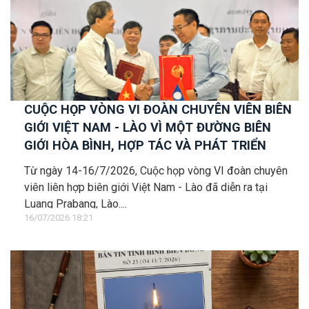
CUỘC HỌP VÒNG VI ĐOÀN CHUYÊN VIÊN BIÊN
GIỚI VIỆT NAM - LÀO VÌ MỘT ĐƯỜNG BIÊN
GIỚI HÒA BÌNH, HỢP TÁC VÀ PHÁT TRIỂN
Từ ngày 14-16/7/2026, Cuộc họp vòng VI đoàn chuyên
viên liên hợp biên giới Việt Nam - Lào đã diễn ra tại
Luang Prabang, Lào....
16/07/2026 18:21