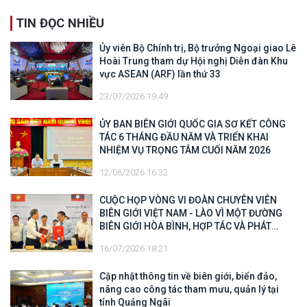
TIN ĐỌC NHIỀU
Ủy viên Bộ Chính trị, Bộ trưởng Ngoại giao Lê
Hoài Trung tham dự Hội nghị Diễn đàn Khu
vực ASEAN (ARF) lần thứ 33
23/07/2026 19:49
ỦY BAN BIÊN GIỚI QUỐC GIA SƠ KẾT CÔNG
TÁC 6 THÁNG ĐẦU NĂM VÀ TRIỂN KHAI
NHIỆM VỤ TRỌNG TÂM CUỐI NĂM 2026
12/06/2026 16:32
CUỘC HỌP VÒNG VI ĐOÀN CHUYÊN VIÊN
BIÊN GIỚI VIỆT NAM - LÀO VÌ MỘT ĐƯỜNG
BIÊN GIỚI HÒA BÌNH, HỢP TÁC VÀ PHÁT
TRIỂN
16/07/2026 18:21
Cập nhật thông tin về biên giới, biển đảo,
nâng cao công tác tham mưu, quản lý tại
tỉnh Quảng Ngãi