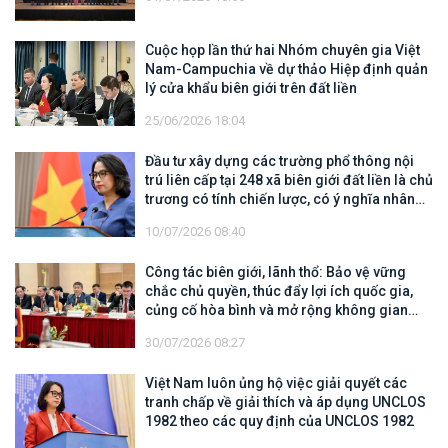
Cuộc họp lần thứ hai Nhóm chuyên gia Việt
Nam-Campuchia về dự thảo Hiệp định quản
lý cửa khẩu biên giới trên đất liền
25/06/2026 18:04
Đầu tư xây dựng các trường phổ thông nội
trú liên cấp tại 248 xã biên giới đất liền là chủ
trương có tính chiến lược, có ý nghĩa nhân
văn sâu sắc
10/07/2026 08:40
Công tác biên giới, lãnh thổ: Bảo vệ vững
chắc chủ quyền, thúc đẩy lợi ích quốc gia,
củng cố hòa bình và mở rộng không gian
hợp tác, phát triển
30/07/2026 08:27
Việt Nam luôn ủng hộ việc giải quyết các
tranh chấp về giải thích và áp dụng UNCLOS
1982 theo các quy định của UNCLOS 1982