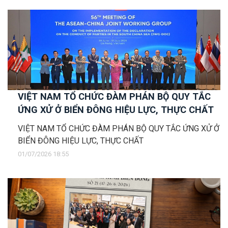
VIỆT NAM TỔ CHỨC ĐÀM PHÁN BỘ QUY TẮC
ỨNG XỬ Ở BIỂN ĐÔNG HIỆU LỰC, THỰC CHẤT
VIỆT NAM TỔ CHỨC ĐÀM PHÁN BỘ QUY TẮC ỨNG XỬ Ở
BIỂN ĐÔNG HIỆU LỰC, THỰC CHẤT
01/07/2026 18:55