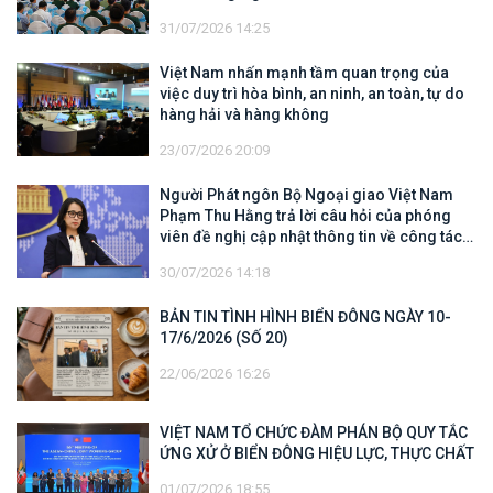
31/07/2026 14:25
Việt Nam nhấn mạnh tầm quan trọng của
việc duy trì hòa bình, an ninh, an toàn, tự do
hàng hải và hàng không
23/07/2026 20:09
Người Phát ngôn Bộ Ngoại giao Việt Nam
Phạm Thu Hằng trả lời câu hỏi của phóng
viên đề nghị cập nhật thông tin về công tác
tìm kiếm, cứu hộ các thuyền viên Việt Nam
30/07/2026 14:18
trên tàu Khôi Nguyên 18
BẢN TIN TÌNH HÌNH BIỂN ĐÔNG NGÀY 10-
17/6/2026 (SỐ 20)
22/06/2026 16:26
VIỆT NAM TỔ CHỨC ĐÀM PHÁN BỘ QUY TẮC
ỨNG XỬ Ở BIỂN ĐÔNG HIỆU LỰC, THỰC CHẤT
01/07/2026 18:55