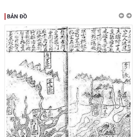
BẢN ĐỒ
Previ
Ne