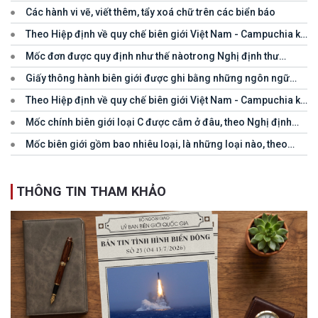
tổ chức, cá nhân nước ngoài
Các hành vi vẽ, viết thêm, tẩy xoá chữ trên các biển báo
Theo Hiệp định về quy chế biên giới Việt Nam - Campuchia ký
năm 1983, khu vực biên giới là gì
Mốc đơn được quy định như thế nàotrong Nghị định thư
PGCM Việt Nam - Campuchia ký năm 2019?
Giấy thông hành biên giới được ghi bằng những ngôn ngữ
nào, theo Hiệp định về quy chế biên giới Việt Nam - Campuchia
Theo Hiệp định về quy chế biên giới Việt Nam - Campuchia ký
ký năm 1983?
năm 1983, việc mua bán, trao đổi hàng hóa cần thiết cho đời
Mốc chính biên giới loại C được cắm ở đâu, theo Nghị định
sống hàng ngày và cho nhu cầu sản xuất của người dân khu vực
thư PGCM Việt Nam - Campuchia ký năm 2019?
biên giới hai Bên có phải xin giấy phép hoặc chịu thuế không?
Mốc biên giới gồm bao nhiêu loại, là những loại nào, theo
Nghị định thư PGCM Việt Nam - Campuchia ký năm 2019?
THÔNG TIN THAM KHẢO