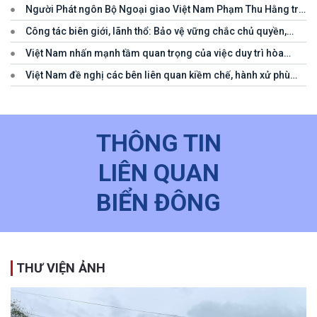
Người Phát ngôn Bộ Ngoại giao Việt Nam Phạm Thu Hằng trả
lời câu hỏi của phóng viên đề nghị cập nhật thông tin về công tác
Công tác biên giới, lãnh thổ: Bảo vệ vững chắc chủ quyền,
tìm kiếm, cứu hộ các thuyền viên Việt Nam trên tàu Khôi Nguyên
thúc đẩy lợi ích quốc gia, củng cố hòa bình và mở rộng không
18
Việt Nam nhấn mạnh tầm quan trọng của việc duy trì hòa
gian hợp tác, phát triển
bình, an ninh, an toàn, tự do hàng hải và hàng không
Việt Nam đề nghị các bên liên quan kiềm chế, hành xử phù
hợp với luật pháp quốc tế, tôn trọng quyền chủ quyền và quyền tài
phán đối với vùng đặc quyền kinh tế và thềm lục địa của quốc gia
ven biển
THÔNG TIN
LIÊN QUAN
BIỂN ĐÔNG
THƯ VIỆN ẢNH