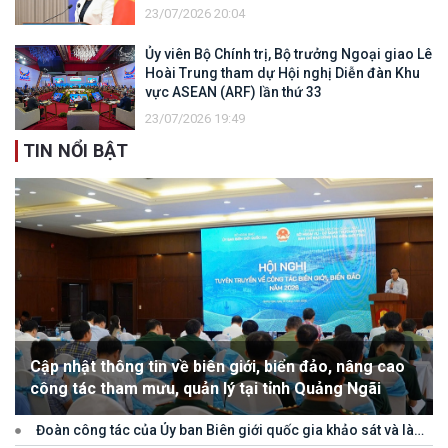
đối với vùng đặc quyền kinh tế và thềm lục
23/07/2026 20:04
địa của quốc gia ven biển
Ủy viên Bộ Chính trị, Bộ trưởng Ngoại giao Lê
Hoài Trung tham dự Hội nghị Diễn đàn Khu
vực ASEAN (ARF) lần thứ 33
23/07/2026 19:49
TIN NỔI BẬT
Cập nhật thông tin về biên giới, biển đảo, nâng cao
công tác tham mưu, quản lý tại tỉnh Quảng Ngãi
Đoàn công tác của Ủy ban Biên giới quốc gia khảo sát và làm
việc tại tỉnh Quảng Ngãi