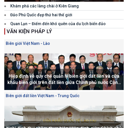
Khám phá các làng chài ở Kiên Giang
Đảo Phú Quốc đẹp thứ hai thế giới
Quan Lạn – Điểm đến khó quên của du lịch biển đảo
VĂN KIỆN PHÁP LÝ
Biên giới Việt Nam - Lào
Hiệp định về quy chế quản lý biên giới đất liền và cửa
khẩu biên giới trên đất liền giữa Chính phủ nước Cộng
hoà xã hội chủ nghĩa Việt Nam và Chính phủ nước Cộng
hoà dân chủ nhân dân Lào được ký.....
Biên giới đất liền Việt Nam - Trung Quốc