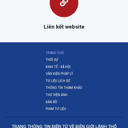
Liên kết website
(CURRENT)
TRANG CHỦ
THỜI SỰ
KINH TẾ - XÃ HỘI
VĂN KIỆN PHÁP LÝ
TƯ LIỆU LỊCH SỬ
THÔNG TIN THAM KHẢO
THƯ VIỆN ẢNH
BẢN ĐỒ
PHIM TƯ LIỆU
TRANG THÔNG TIN ĐIỆN TỬ VỀ BIÊN GIỚI LÃNH THỔ