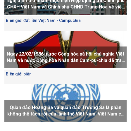
Nghị định thư nhằm thực hiện Hiệp định giữa Chính phủ
CHXH Việt Nam và Chính phủ CHND Trung Hoa về việc
xây dựng cầu đường bộ qua sông Nậm Thi Lào Cai - Hà
Khẩu trên biên giới Việt Trung
Biên giới đất liền Việt Nam - Campuchia
Ngày 22/02/1986, nước Cộng hòa xã hội chủ nghĩa Việt
Nam và nước Cộng hòa Nhân dân Cam-pu-chia đã trao
đổi thư phê chuẩn Hiệp ước hoạch định biên giới quốc
gia giữa hai quốc gia
Biên giới biển
Quần đảo Hoàng Sa và quần đảo Trường Sa là phần
không thể tách rời của lãnh thổ Việt Nam. Việt Nam có
đầy đủ bằng chứng lịch sử và cơ sở pháp lý ...