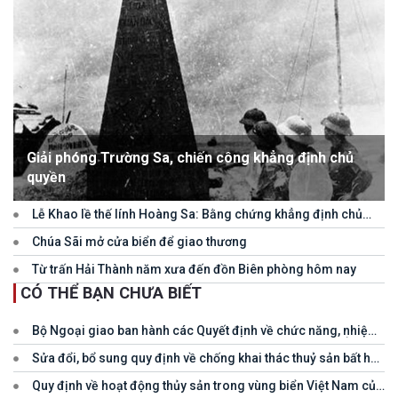
Giải phóng Trường Sa, chiến công khẳng định chủ
quyền
Lễ Khao lề thế lính Hoàng Sa: Bằng chứng khẳng định chủ
quyền Việt Nam
Chúa Sãi mở cửa biển để giao thương
Từ trấn Hải Thành năm xưa đến đồn Biên phòng hôm nay
CÓ THỂ BẠN CHƯA BIẾT
Bộ Ngoại giao ban hành các Quyết định về chức năng, nhiệm
vụ, quyền hạn và cơ cấu tổ chức của các đơn vị trực thuộc Ủy ban
Sửa đổi, bổ sung quy định về chống khai thác thuỷ sản bất hợp
Biên giới quốc gia
pháp IUU
Quy định về hoạt động thủy sản trong vùng biển Việt Nam của