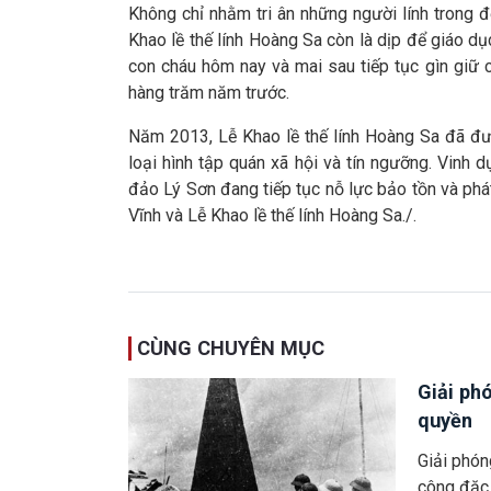
Không chỉ nhằm tri ân những người lính trong
Khao lề thế lính Hoàng Sa còn là dịp để giáo d
con cháu hôm nay và mai sau tiếp tục gìn giữ
hàng trăm năm trước.
Năm 2013, Lễ Khao lề thế lính Hoàng Sa đã đượ
loại hình tập quán xã hội và tín ngưỡng. Vinh d
đảo Lý Sơn đang tiếp tục nỗ lực bảo tồn và phát 
Vĩnh và Lễ Khao lề thế lính Hoàng Sa./.
CÙNG CHUYÊN MỤC
Giải ph
quyền
Giải phón
công đặc 