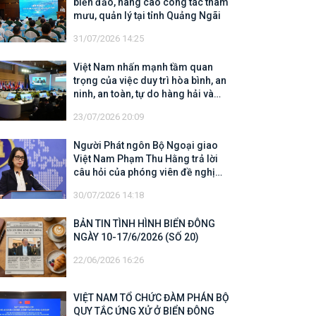
biển đảo, nâng cao công tác tham
mưu, quản lý tại tỉnh Quảng Ngãi
31/07/2026 14:25
Việt Nam nhấn mạnh tầm quan
trọng của việc duy trì hòa bình, an
ninh, an toàn, tự do hàng hải và
hàng không
23/07/2026 20:09
Người Phát ngôn Bộ Ngoại giao
Việt Nam Phạm Thu Hằng trả lời
câu hỏi của phóng viên đề nghị
cập nhật thông tin về công tác tìm
30/07/2026 14:18
kiếm, cứu hộ các thuyền viên Việt
Nam trên tàu Khôi Nguyên 18
BẢN TIN TÌNH HÌNH BIỂN ĐÔNG
NGÀY 10-17/6/2026 (SỐ 20)
22/06/2026 16:26
VIỆT NAM TỔ CHỨC ĐÀM PHÁN BỘ
QUY TẮC ỨNG XỬ Ở BIỂN ĐÔNG