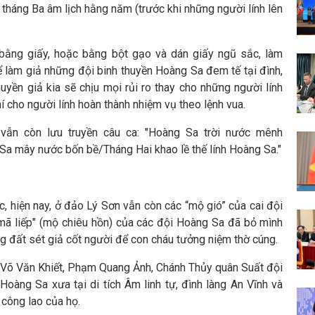
 tháng Ba âm lịch hằng năm (trước khi những người lính lên
 bằng giấy, hoặc bằng bột gạo và dán giấy ngũ sắc, làm
ể làm giả những đội binh thuyền Hoàng Sa đem tế tại đình,
yền giả kia sẽ chịu mọi rủi ro thay cho những người lính
í cho người lính hoàn thành nhiệm vụ theo lệnh vua.
vẫn còn lưu truyền câu ca: "Hoàng Sa trời nước mênh
a mây nước bốn bề/Tháng Hai khao lề thế lính Hoàng Sa."
c, hiện nay, ở đảo Lý Sơn vẫn còn các “mộ gió” của cai đội
 liếp" (mộ chiêu hồn) của các đội Hoàng Sa đã bỏ mình
g đất sét giả cốt người để con cháu tưởng niệm thờ cúng.
i Võ Văn Khiết, Phạm Quang Ảnh, Chánh Thủy quân Suất đội
àng Sa xưa tại di tích Âm linh tự, đình làng An Vĩnh và
 công lao của họ.