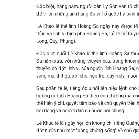
Đặc biệt, hằng năm, người dân Lý Sơn vẫn tổ ch
để tri ân những anh hùng đã vì Tổ quốc hy sinh t
Lễ Khao lề thế lính Hoàng Sa ngày nay được tổ 
thần và linh vị binh phu Hoàng Sa, Lễ tế cổ truy
Long, Quy, Phụng).
Đặc biệt, buổi Lễ Khao lề thế lính Hoàng Sa thư
Sa năm xưa, với những thuyền câu, trong khoang
thuyền có đặt linh vị của người lính Hoàng Sa,
vàng mã, thịt gà, xôi chè, nẹp tre, dây mây, muối 
Sau phần tế lễ, tiếng ốc u nổi lên hiệu lệnh ch
hướng ra biển Hoàng Sa theo con đường mà các 
thể hiện ý chí, quyết tâm bảo vệ chủ quyền trê
nói riêng và người dân cả nước nói chung.
Lễ Khao lề là ngày hội lớn không chỉ riêng Quả
đất nước như một "bằng chứng sống" về chủ quy