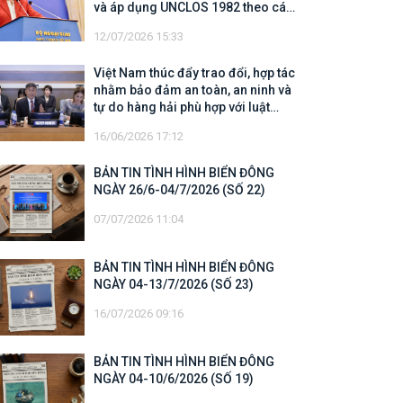
và áp dụng UNCLOS 1982 theo các
quy định của UNCLOS 1982
12/07/2026 15:33
Việt Nam thúc đẩy trao đổi, hợp tác
nhằm bảo đảm an toàn, an ninh và
tự do hàng hải phù hợp với luật
pháp quốc tế
16/06/2026 17:12
BẢN TIN TÌNH HÌNH BIỂN ĐÔNG
NGÀY 26/6-04/7/2026 (SỐ 22)
07/07/2026 11:04
BẢN TIN TÌNH HÌNH BIỂN ĐÔNG
NGÀY 04-13/7/2026 (SỐ 23)
16/07/2026 09:16
BẢN TIN TÌNH HÌNH BIỂN ĐÔNG
NGÀY 04-10/6/2026 (SỐ 19)