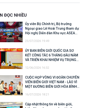
 Biên giới quốc gia năm 2025
IN ĐỌC NHIỀU
Ủy viên Bộ Chính trị, Bộ trưởng
Ngoại giao Lê Hoài Trung tham dự
Hội nghị Diễn đàn Khu vực ASEAN
(ARF) lần thứ 33
23/07/2026 19:49
ỦY BAN BIÊN GIỚI QUỐC GIA SƠ
KẾT CÔNG TÁC 6 THÁNG ĐẦU NĂM
VÀ TRIỂN KHAI NHIỆM VỤ TRỌNG
TÂM CUỐI NĂM 2026
12/06/2026 16:32
CUỘC HỌP VÒNG VI ĐOÀN CHUYÊN
VIÊN BIÊN GIỚI VIỆT NAM - LÀO VÌ
MỘT ĐƯỜNG BIÊN GIỚI HÒA BÌNH,
HỢP TÁC VÀ PHÁT TRIỂN
16/07/2026 18:21
Cập nhật thông tin về biên giới,