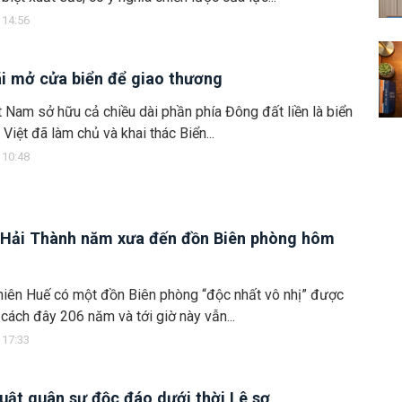
 14:56
i mở cửa biển để giao thương
 Nam sở hữu cả chiều dài phần phía Đông đất liền là biển
Việt đã làm chủ và khai thác Biển...
 10:48
 Hải Thành năm xưa đến đồn Biên phòng hôm
iên Huế có một đồn Biên phòng “độc nhất vô nhị” được
cách đây 206 năm và tới giờ này vẫn...
 17:33
uật quân sự độc đáo dưới thời Lê sơ