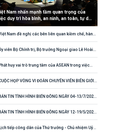
iệt Nam nhấn mạnh tầm quan trọng của
iệc duy trì hòa bình, an ninh, an toàn, tự do
àng hải và hàng không
Việt Nam đề nghị các bên liên quan kiềm chế, hành
hù hợp với luật pháp quốc tế, tôn trọng quyền chủ
ền và quyền tài phán đối với vùng đặc quyền kinh tế
thềm lục địa của quốc gia ven biển
Ủy viên Bộ Chính trị, Bộ trưởng Ngoại giao Lê Hoài
ng tham dự Hội nghị Diễn đàn Khu vực ASEAN (ARF)
thứ 33
Phát huy vai trò trung tâm của ASEAN trong việc
 tục định hướng cho đối thoại và hợp tác ở khu vực
CUỘC HỌP VÒNG VI ĐOÀN CHUYÊN VIÊN BIÊN GIỚI
T NAM - LÀO VÌ MỘT ĐƯỜNG BIÊN GIỚI HÒA BÌNH,
 TÁC VÀ PHÁT TRIỂN
BẢN TIN TÌNH HÌNH BIỂN ĐÔNG NGÀY 04-13/7/2026
 23)
BẢN TIN TÌNH HÌNH BIỂN ĐÔNG NGÀY 12-19/5/2026
 16)
Lịch tiếp công dân của Thứ trưởng - Chủ nhiệm Uỷ