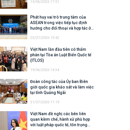
15/06/2026 17:51
Phát huy vai trò trung tâm của
ASEAN trong việc tiếp tục định
hướng cho đối thoại và hợp tác ở
khu vực
23/07/2026 19:42
Việt Nam lần đầu tiên có thẩm
phán tại Tòa án Luật Biển Quốc tế
(ITLOS)
19/06/2026 14:34
Đoàn công tác của Ủy ban Biên
giới quốc gia khảo sát và làm việc
tại tỉnh Quảng Ngãi
31/07/2026 11:19
Việt Nam đề nghị các bên liên
quan kiềm chế, hành xử phù hợp
với luật pháp quốc tế, tôn trọng