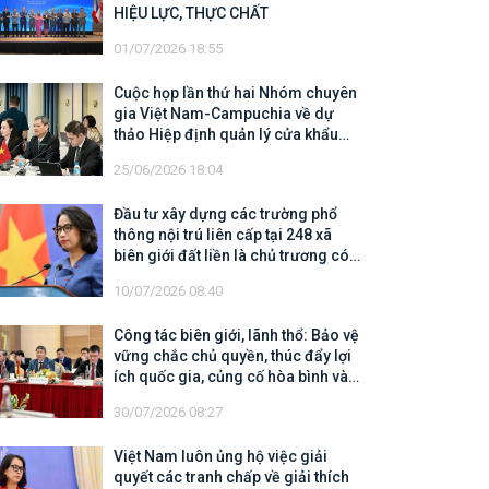
HIỆU LỰC, THỰC CHẤT
01/07/2026 18:55
Cuộc họp lần thứ hai Nhóm chuyên
gia Việt Nam-Campuchia về dự
thảo Hiệp định quản lý cửa khẩu
biên giới trên đất liền
25/06/2026 18:04
Đầu tư xây dựng các trường phổ
thông nội trú liên cấp tại 248 xã
biên giới đất liền là chủ trương có
tính chiến lược, có ý nghĩa nhân
10/07/2026 08:40
văn sâu sắc
Công tác biên giới, lãnh thổ: Bảo vệ
vững chắc chủ quyền, thúc đẩy lợi
ích quốc gia, củng cố hòa bình và
mở rộng không gian hợp tác, phát
30/07/2026 08:27
triển
Việt Nam luôn ủng hộ việc giải
quyết các tranh chấp về giải thích