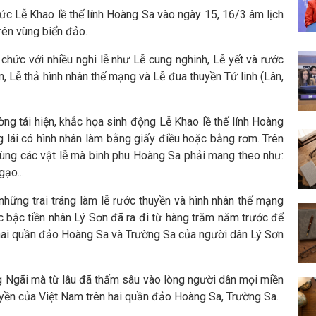
ức Lễ Khao lề thế lính Hoàng Sa vào ngày 15, 16/3 âm lịch
rên vùng biển đảo.
chức với nhiều nghi lễ như Lễ cung nghinh, Lễ yết và rước
ền, Lễ thả hình nhân thế mạng và Lễ đua thuyền Tứ linh (Lân,
ờng tái hiện, khắc họa sinh động Lễ Khao lề thế lính Hoàng
 lái có hình nhân làm bằng giấy điều hoặc bằng rơm. Trên
 cùng các vật lễ mà binh phu Hoàng Sa phải mang theo như:
gạo...
o những trai tráng làm lễ rước thuyền và hình nhân thế mạng
bậc tiền nhân Lý Sơn đã ra đi từ hàng trăm năm trước để
n hai quần đảo Hoàng Sa và Trường Sa của người dân Lý Sơn
ng Ngãi mà từ lâu đã thấm sâu vào lòng người dân mọi miền
ền của Việt Nam trên hai quần đảo Hoàng Sa, Trường Sa.