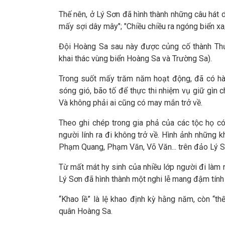
Thế nên, ở Lý Sơn đã hình thành những câu hát 
mấy sợi dây mây"; "Chiều chiều ra ngóng biển xa/
Đội Hoàng Sa sau này được củng cố thành Thủ
khai thác vùng biển Hoàng Sa và Trường Sa).
Trong suốt mấy trăm năm hoạt động, đã có hà
sóng gió, bão tố để thực thi nhiệm vụ giữ gìn 
Và không phải ai cũng có may mắn trở về.
Theo ghi chép trong gia phả của các tộc họ có
người lính ra đi không trở về. Hình ảnh những 
Phạm Quang, Phạm Văn, Võ Văn... trên đảo Lý S
Từ mất mát hy sinh của nhiều lớp người đi làm 
Lý Sơn đã hình thành một nghi lễ mang đậm tính n
“Khao lề” là lệ khao định kỳ hằng năm, còn “th
quân Hoàng Sa.