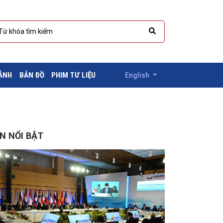
 ẢNH
BẢN ĐỒ
PHIM TƯ LIỆU
English
IN NỔI BẬT