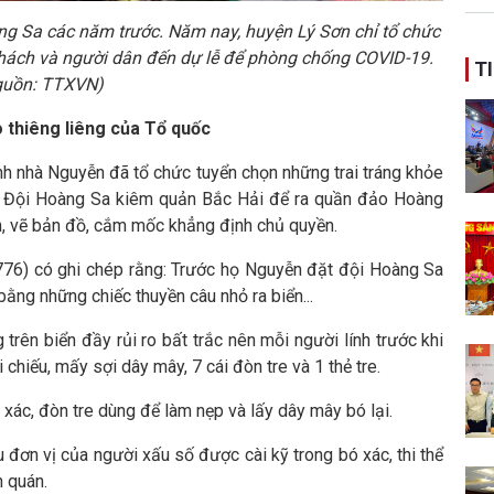
ban
Hoàng Sa các năm trước. Năm nay, huyện Lý Sơn chỉ tổ chức
khách và người dân đến dự lễ để phòng chống COVID-19.
T
guồn: TTXVN)
o thiêng liêng của Tổ quốc
đình nhà Nguyễn đã tổ chức tuyển chọn những trai tráng khỏe
ào Đội Hoàng Sa kiêm quản Bắc Hải để ra quần đảo Hoàng
nh, vẽ bản đồ, cắm mốc khẳng định chủ quyền.
76) có ghi chép rằng: Trước họ Nguyễn đặt đội Hoàng Sa
bằng những chiếc thuyền câu nhỏ ra biển...
trên biển đầy rủi ro bất trắc nên mỗi người lính trước khi
chiếu, mấy sợi dây mây, 7 cái đòn tre và 1 thẻ tre.
xác, đòn tre dùng để làm nẹp và lấy dây mây bó lại.
ệu đơn vị của người xấu số được cài kỹ trong bó xác, thi thể
n quán.