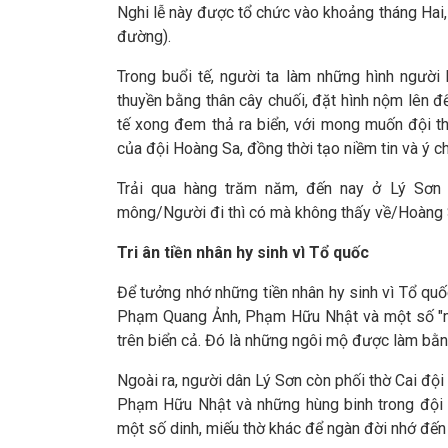
Nghi lễ này được tổ chức vào khoảng tháng Hai,
đường).
Trong buổi tế, người ta làm những hình người
thuyền bằng thân cây chuối, đặt hình nộm lên đ
tế xong đem thả ra biển, với mong muốn đội thu
của đội Hoàng Sa, đồng thời tạo niềm tin và ý ch
Trải qua hàng trăm năm, đến nay ở Lý Sơn 
mông/Người đi thì có mà không thấy về/Hoàng S
Tri ân tiền nhân hy sinh vì Tổ quốc
Để tưởng nhớ những tiền nhân hy sinh vì Tổ quố
Phạm Quang Ảnh, Phạm Hữu Nhật và một số "mã
trên biển cả. Đó là những ngôi mộ được làm bằn
Ngoài ra, người dân Lý Sơn còn phối thờ Cai độ
Phạm Hữu Nhật và những hùng binh trong đội Ho
một số dinh, miếu thờ khác để ngàn đời nhớ đến