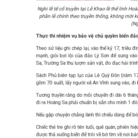
Nghi lễ tế cổ truyền tại Lễ Khao lề thế lính 
phần lễ chính theo truyền thống, không mời 
(N
Thực thi nhiệm vụ bảo vệ chủ quyền
biển đả
Theo sử liệu ghi chép lại, vào thế kỷ 17, triều 
mạnh, giỏi bơi lội của đảo Lý Sơn để sung v
Sa, Trường Sa thu lượm sản vật, đo đạc hải trì
Sách Phủ biên tạp lục của Lê Quý Đôn (năm 17
gồm 70 suất, lấy người xã An Vĩnh sung vào, đi 
Tương truyền rằng do mỗi chuyến đi dài 6 tháng 
đi ra Hoàng Sa phải chuẩn bị sẵn cho mình 1 đôi 
Nếu gặp chuyện chẳng lành thì chiếu dùng để bó 
Chiếc thẻ tre ghi rõ tên tuổi, quê quán, phiên hi
được thả xuống biển để trôi về bờ tìm về nơi bả