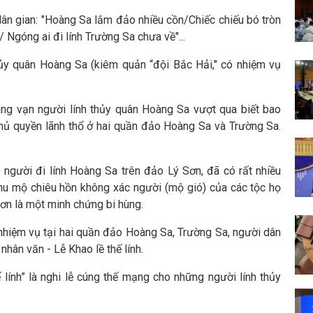
dân gian: "Hoàng Sa lắm đảo nhiều cồn/Chiếc chiếu bó tròn
 Ngóng ai đi lính Trường Sa chưa về"...
y quân Hoàng Sa (kiêm quản “đội Bắc Hải," có nhiệm vụ
ng vạn người lính thủy quân Hoàng Sa vượt qua biết bao
chủ quyền lãnh thổ ở hai quần đảo Hoàng Sa và Trường Sa.
 người đi lính Hoàng Sa trên đảo Lý Sơn, đã có rất nhiều
khu mộ chiêu hồn không xác người (mộ gió) của các tộc họ
ơn là một minh chứng bi hùng.
nhiệm vụ tại hai quần đảo Hoàng Sa, Trường Sa, người dân
hân văn - Lễ Khao lề thế lính.
ế lính” là nghi lễ cúng thế mạng cho những người lính thủy