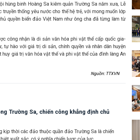
 đội hùng binh Hoàng Sa kiêm quản Trường Sa năm xưa, Lễ
ục truyền thống yêu nước cho thế hệ trẻ, với mong muốn lớp
 chủ quyền biển đảo Việt Nam như ông cha đã từng làm từ
c công nhận là di sản văn hóa phi vật thể cấp quốc gia-
ự, tự hào với giá trị di sản, chính quyền và nhân dân huyện
huy giá trị văn hóa vật thể và phi vật thể của đình làng An
Nguồn: TTXVN
óng Trường Sa, chiến công khẳng định chủ
g kịp thời các đảo thuộc quần đảo Trường Sa là chiến
biệt xuất sắc, có ý nghĩa chiến lược của lực...