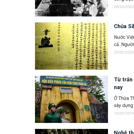
28/04/2020
Chúa Sã
Nước Việt
cả. Người 
25/02/2020
Từ trấn
nay
Ở Thừa Th
xây dựng 
15/03/2019
Nghệ th