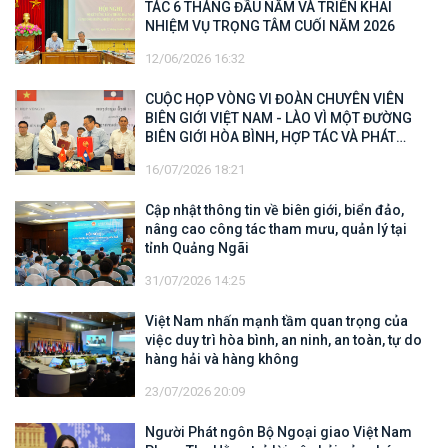
TÁC 6 THÁNG ĐẦU NĂM VÀ TRIỂN KHAI
NHIỆM VỤ TRỌNG TÂM CUỐI NĂM 2026
12/06/2026 16:32
CUỘC HỌP VÒNG VI ĐOÀN CHUYÊN VIÊN
BIÊN GIỚI VIỆT NAM - LÀO VÌ MỘT ĐƯỜNG
BIÊN GIỚI HÒA BÌNH, HỢP TÁC VÀ PHÁT
TRIỂN
16/07/2026 18:21
Cập nhật thông tin về biên giới, biển đảo,
nâng cao công tác tham mưu, quản lý tại
tỉnh Quảng Ngãi
31/07/2026 14:25
Việt Nam nhấn mạnh tầm quan trọng của
việc duy trì hòa bình, an ninh, an toàn, tự do
hàng hải và hàng không
23/07/2026 20:09
Người Phát ngôn Bộ Ngoại giao Việt Nam