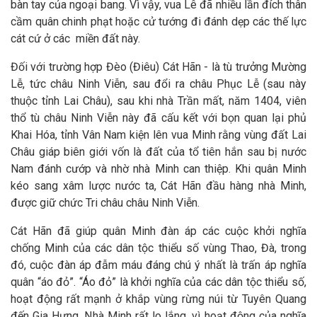
bàn tay của ngoại bang. Vì vậy, vua Lê đã nhiều lần đích thân
cầm quân chinh phạt hoặc cử tướng đi đánh dẹp các thế lực
cát cứ ở các miền đất này.
Đối với trường hợp Đèo (Điêu) Cát Hãn - là tù trưởng Mường
Lễ, tức châu Ninh Viễn, sau đổi ra châu Phục Lễ (sau này
thuộc tỉnh Lai Châu), sau khi nhà Trần mất, năm 1404, viên
thổ tù châu Ninh Viễn này đã cấu kết với bọn quan lại phủ
Khai Hóa, tỉnh Vân Nam kiện lên vua Minh rằng vùng đất Lai
Châu giáp biên giới vốn là đất của tổ tiên hắn sau bị nước
Nam đánh cướp và nhờ nhà Minh can thiệp. Khi quân Minh
kéo sang xâm lược nước ta, Cát Hãn đầu hàng nhà Minh,
được giữ chức Tri châu châu Ninh Viễn.
Cát Hãn đã giúp quân Minh đàn áp các cuộc khởi nghĩa
chống Minh của các dân tộc thiểu số vùng Thao, Đà, trong
đó, cuộc đàn áp đẫm máu đáng chú ý nhất là trấn áp nghĩa
quân “áo đỏ”. “Áo đỏ” là khởi nghĩa của các dân tộc thiểu số,
hoạt động rất mạnh ở khắp vùng rừng núi từ Tuyên Quang
đến Gia Hưng. Nhà Minh rất lo lắng, vì hoạt động của nghĩa