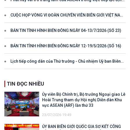
hướng cho đối thoại và hợp tác ở khu vực
CUỘC HỌP VÒNG VI ĐOÀN CHUYÊN VIÊN BIÊN GIỚI VIỆT NAM
- LÀO VÌ MỘT ĐƯỜNG BIÊN GIỚI HÒA BÌNH, HỢP TÁC VÀ PHÁT
TRIỂN
BẢN TIN TÌNH HÌNH BIỂN ĐÔNG NGÀY 04-13/7/2026 (SỐ 23)
BẢN TIN TÌNH HÌNH BIỂN ĐÔNG NGÀY 12-19/5/2026 (SỐ 16)
Lịch tiếp công dân của Thứ trưởng - Chủ nhiệm Uỷ ban Biên
giới quốc gia năm 2025
TIN ĐỌC NHIỀU
Ủy viên Bộ Chính trị, Bộ trưởng Ngoại giao Lê
Hoài Trung tham dự Hội nghị Diễn đàn Khu
vực ASEAN (ARF) lần thứ 33
23/07/2026 19:49
ỦY BAN BIÊN GIỚI QUỐC GIA SƠ KẾT CÔNG