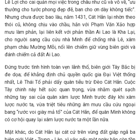
Lê Lợi cho cai quản mọi việc trong châu như cũ và vỗ về, “ưu
thưởng cho tước phong đẹp đẽ, ban cho ơn dày không tiếc”.
Nhưng chưa được bao lâu, năm 1431, Cát Hãn lại nhờn theo
thói cũ, không chịu vào chầu, hắn với Phạm Văn Xảo hợp
mưu làm phản, lại liên kết với phản thần Ai Lao là Kha Lại,
cho người sang cầu cứu nhà Minh để chống nhà Lê, xâm
phạm châu Mường Mỗi, nổi lên chiếm giữ vùng biên giới và
đánh chiếm cả đất Ai Lao.
Đứng trước tình hình toàn vẹn lãnh thổ, biên giới Tây Bắc bị
đe dọa; để khẳng định chủ quyền quốc gia Đại Việt thống
nhất, Lê Thái Tổ phải dấy quân tiễu trừ Đèo Cát Hãn. Cuộc
Tây chinh này hết sức quan trọng, vừa nhằm quét sạch
những tay sai của quân xâm lược Minh trước đây khi xâm
lược nước ta, vừa triệt tiêu những âm mưu cầu cứu ngoại
bang “rước voi giày mả tổ” của Cát Hãn, để quân Minh không
có cơ hội quay lại xâm lược nước ta một lần nữa.
Mặt khác, do Cát Hãn lại cát cứ trên vùng đất giáp ngã ba
biên giới Việt - Trung - Lào, vì vậy, nếu một ngày hắn còn tồn