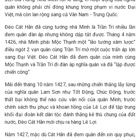
quân không phải chỉ đóng khung trong phạm vi nước Đại
Việt, mà còn lan rộng sang cả Vân Nam - Trung Quốc.
Đèo Cát Hãn đã cùng tướng nhà Minh là Trần Trí nhiều lần
đem quân đàn áp nhưng không dập tắt được. Tháng 4 năm
1426, nhà Minh phái Mộc Thạnh một “lão tướng xâm lược”
điều ngót 2 vạn quân cùng Trần Trí mở một cuộc trấn áp lớn
sang Đại Việt. Đèo Cát Hãn đã đem quân của mình cùng
Mộc Thạnh và Trần Trí đi đàn áp nghĩa quân và đã “lập được
chiến công”.
Mãi đến tháng 10 năm 1427, sau những chiến thắng lẫy lừng
của nghĩa quân Lam Sơn như Tốt Động, Chúc Động, trước
thất bại không thể nào cứu vãn nổi của quân Minh; trước
chính sách thu phục và khoan hồng của Lê Lợi để tập trung
khối đại đoàn kết dân tộc đánh thắng kẻ thù chung của đất
nước, Đèo Cát Hãn mới chịu ra hàng Lê Lợi.
Năm 1427, mặc dù Cát Hãn đã đem quân đến xin quy phục,