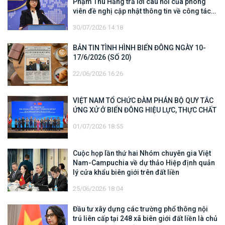
Phạm Thu Hằng trả lời câu hỏi của phóng
viên đề nghị cập nhật thông tin về công tác
tìm kiếm, cứu hộ các thuyền viên Việt Nam
30/07/2026 14:18
trên tàu Khôi Nguyên 18
BẢN TIN TÌNH HÌNH BIỂN ĐÔNG NGÀY 10-
17/6/2026 (SỐ 20)
22/06/2026 16:26
VIỆT NAM TỔ CHỨC ĐÀM PHÁN BỘ QUY TẮC
ỨNG XỬ Ở BIỂN ĐÔNG HIỆU LỰC, THỰC CHẤT
01/07/2026 18:55
Cuộc họp lần thứ hai Nhóm chuyên gia Việt
Nam-Campuchia về dự thảo Hiệp định quản
lý cửa khẩu biên giới trên đất liền
25/06/2026 18:04
Đầu tư xây dựng các trường phổ thông nội
trú liên cấp tại 248 xã biên giới đất liền là chủ