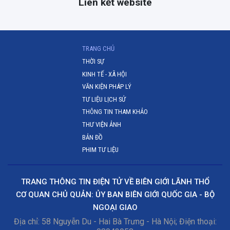
Liên kết website
(CURRENT)
TRANG CHỦ
THỜI SỰ
KINH TẾ - XÃ HỘI
VĂN KIỆN PHÁP LÝ
TƯ LIỆU LỊCH SỬ
THÔNG TIN THAM KHẢO
THƯ VIỆN ẢNH
BẢN ĐỒ
PHIM TƯ LIỆU
TRANG THÔNG TIN ĐIỆN TỬ VỀ BIÊN GIỚI LÃNH THỔ
CƠ QUAN CHỦ QUẢN: ỦY BAN BIÊN GIỚI QUỐC GIA - BỘ
NGOẠI GIAO
Địa chỉ: 58 Nguyễn Du - Hai Bà Trưng - Hà Nội; Điện thoại: