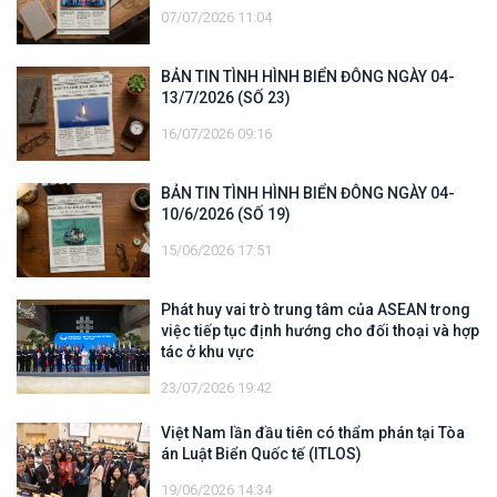
07/07/2026 11:04
BẢN TIN TÌNH HÌNH BIỂN ĐÔNG NGÀY 04-
13/7/2026 (SỐ 23)
16/07/2026 09:16
BẢN TIN TÌNH HÌNH BIỂN ĐÔNG NGÀY 04-
10/6/2026 (SỐ 19)
15/06/2026 17:51
Phát huy vai trò trung tâm của ASEAN trong
việc tiếp tục định hướng cho đối thoại và hợp
tác ở khu vực
23/07/2026 19:42
Việt Nam lần đầu tiên có thẩm phán tại Tòa
án Luật Biển Quốc tế (ITLOS)
19/06/2026 14:34