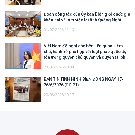
Đoàn công tác của Ủy ban Biên giới quốc gia
khảo sát và làm việc tại tỉnh Quảng Ngãi
31/07/2026 11:19
Việt Nam đề nghị các bên liên quan kiềm
chế, hành xử phù hợp với luật pháp quốc tế,
tôn trọng quyền chủ quyền và quyền tài phán
đối với vùng đặc quyền kinh tế và thềm lục
23/07/2026 20:04
địa của quốc gia ven biển
BẢN TIN TÌNH HÌNH BIỂN ĐÔNG NGÀY 17-
26/6/2026 (SỐ 21)
29/06/2026 19:37