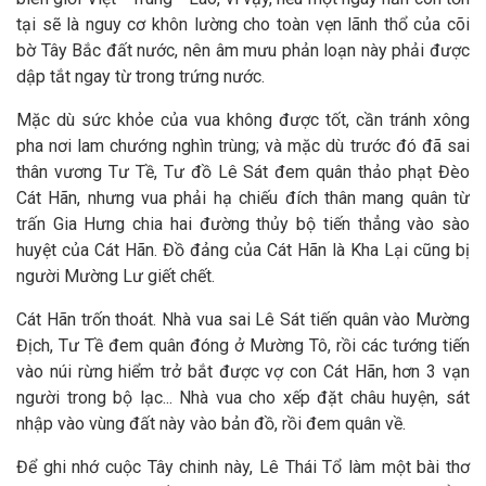
tại sẽ là nguy cơ khôn lường cho toàn vẹn lãnh thổ của cõi
bờ Tây Bắc đất nước, nên âm mưu phản loạn này phải được
dập tắt ngay từ trong trứng nước.
Mặc dù sức khỏe của vua không được tốt, cần tránh xông
pha nơi lam chướng nghìn trùng; và mặc dù trước đó đã sai
thân vương Tư Tề, Tư đồ Lê Sát đem quân thảo phạt Đèo
Cát Hãn, nhưng vua phải hạ chiếu đích thân mang quân từ
trấn Gia Hưng chia hai đường thủy bộ tiến thẳng vào sào
huyệt của Cát Hãn. Đồ đảng của Cát Hãn là Kha Lại cũng bị
người Mường Lư giết chết.
Cát Hãn trốn thoát. Nhà vua sai Lê Sát tiến quân vào Mường
Địch, Tư Tề đem quân đóng ở Mường Tô, rồi các tướng tiến
vào núi rừng hiểm trở bắt được vợ con Cát Hãn, hơn 3 vạn
người trong bộ lạc... Nhà vua cho xếp đặt châu huyện, sát
nhập vào vùng đất này vào bản đồ, rồi đem quân về.
Để ghi nhớ cuộc Tây chinh này, Lê Thái Tổ làm một bài thơ