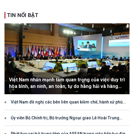
TIN NỔI BẬT
Việt Nam nhấn mạnh tầm quan trọng của việc duy trì
hòa bình, an ninh, an toàn, tự do hàng hải và hàng
không
Việt Nam đề nghị các bên liên quan kiềm chế, hành xử phù
hợp với luật pháp quốc tế, tôn trọng quyền chủ quyền và quyền tài
phán đối với vùng đặc quyền kinh tế và thềm lục địa của quốc gia
ven biển
Ủy viên Bộ Chính trị, Bộ trưởng Ngoại giao Lê Hoài Trung
tham dự Hội nghị Diễn đàn Khu vực ASEAN (ARF) lần thứ 33
Phát huy vai trò trung tâm của ASEAN trong việc tiếp tục định