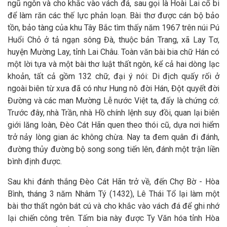
ngũ ngôn và cho khắc vào vách đá, sau gọi là Hoài Lai cổ bi
để làm răn các thế lực phản loạn. Bài thơ được cán bộ bảo
tồn, bảo tàng của khu Tây Bắc tìm thấy năm 1967 trên núi Pú
Huổi Chỏ ở tả ngạn sông Đà, thuộc bản Trang, xã Lay Tơ,
huyện Mường Lay, tỉnh Lai Châu. Toàn văn bài bia chữ Hán có
một lời tựa và một bài thơ luật thất ngôn, kể cả hai dòng lạc
khoản, tất cả gồm 132 chữ, đại ý nói: Di địch quấy rối ở
ngoài biên từ xưa đã có như Hung nô đời Hán, Đột quyết đời
Đường và các man Mường Lễ nước Việt ta, đấy là chứng cớ.
Trước đây, nhà Trần, nhà Hồ chính lệnh suy đồi, quan lại biên
giới lăng loàn, Đèo Cát Hãn quen theo thói cũ, dựa nơi hiểm
trở nảy lòng gian ác không chừa. Nay ta đem quân đi đánh,
đường thủy đường bộ song song tiến lên, đánh một trận liền
bình định được.
Sau khi đánh thắng Đèo Cát Hãn trở về, đến Chợ Bờ - Hòa
Bình, tháng 3 năm Nhâm Tý (1432), Lê Thái Tổ lại làm một
bài thơ thất ngôn bát cú và cho khắc vào vách đá để ghi nhớ
lại chiến công trên. Tấm bia này được Ty Văn hóa tỉnh Hòa