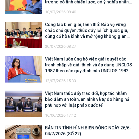
trương có tính chiến lược, có ý nghĩa nhân
văn sâu sắc
10/07/2026 08:40
Công tác biên giới, lãnh thổ: Bảo vệ vững
chắc chủ quyền, thúc đẩy lợi ích quốc gia,
củng cố hòa bình và mở rộng không gian
hợp tác, phát triển
30/07/2026 08:27
Việt Nam luôn ủng hộ việc giải quyết các
tranh chấp về giải thích và áp dụng UNCLOS
1982 theo các quy định của UNCLOS 1982
12/07/2026 15:33
Việt Nam thúc đẩy trao đổi, hợp tác nhằm
bảo đảm an toàn, an ninh và tự do hàng hải
phù hợp với luật pháp quốc tế
16/06/2026 17:12
BẢN TIN TÌNH HÌNH BIỂN ĐÔNG NGÀY 26/6-
04/7/2026 (SỐ 22)