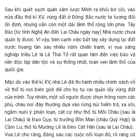
Sau khi quét sạch quân xâm lược Minh ra khỏi bờ cõi, vào
nửa đầu thế kỉ XV, vùng đất ở Đông Bắc nước ta tương đối
ổn định, nhưng vẫn còn một dải lãnh thổ rộng lớn phía Tây
Bắc (từ tỉnh Nghệ An đến Lai Châu ngày nay) Nhà nước chưa
quản lý được. Vì vậy, bên cạnh việc bắt tay xây dựng lại đất
nước hoang tàn sau nhiều năm chiến tranh, vị vua sáng
nghiệp triều Lê là Lê Thái Tổ rất quan tâm đến việc bảo vệ
nền độc lập dân tộc và sự thống nhất, toàn vẹn lãnh thổ của
quốc gia.
Mặc dù vào thế kỉ XV, nhà Lê đã thi hành nhiều chính sách vỗ
về thổ tù nơi biên giới để cho họ tự cai quản lấy vùng đất
của mình. Tuy nhiên, một số người được chọn trông nom các
phủ, châu nơi đây thường dựa vào rừng núi hiểm trở, xa xôi,
ngầm nuôi ý phản loạn, cát cứ như thổ tù Mỗi Châu (sau là
Lai Châu) là Đạo Qụy; tù trưởng Bồn Man (châu Quỳ Hợp) là
Cầm Lư; thổ tù Mường Lễ là Đèo Cát Hãn (sau là Lai Châu)...
Vua Lê cho rằng, đằng sau các cuộc nổi loạn đó, rõ ràng có