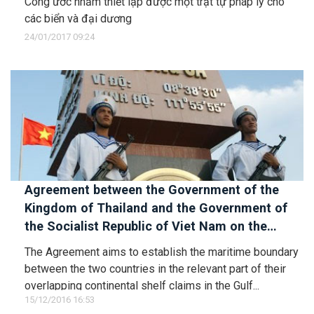
Công ước nhằm thiết lập được một trật tự pháp lý cho
các biển và đại dương
24/01/2017 09:24
Agreement between the Government of the
Kingdom of Thailand and the Government of
the Socialist Republic of Viet Nam on the
delimitation of the maritime boundary between
The Agreement aims to establish the maritime boundary
the two countries in the Gulf of Thailand
between the two countries in the relevant part of their
overlapping continental shelf claims in the Gulf...
15/12/2016 16:53