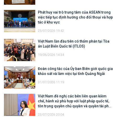
Phát huy vai trò trung tâm của ASEAN trong
việc tiếp tục định hướng cho đối thoại và hợp
tác ở khu vực
23/07/2026 19:42
Việt Nam lần đầu tiên có thẩm phán tại Tòa
án Luật Biển Quốc tế (ITLOS)
19/06/2026 14:34
Đoàn công tác của Ủy ban Biên giới quốc gia
khảo sát và làm việc tại tỉnh Quảng Ngãi
31/07/2026 11:19
Việt Nam đề nghị các bên liên quan kiềm
chế, hành xử phù hợp với luật pháp quốc tế,
tôn trọng quyền chủ quyền và quyền tài phán
đối với vùng đặc quyền kinh tế và thềm lục
23/07/2026 20:04
địa của quốc gia ven biển