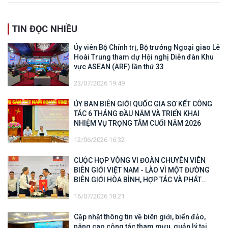
TIN ĐỌC NHIỀU
Ủy viên Bộ Chính trị, Bộ trưởng Ngoại giao Lê
Hoài Trung tham dự Hội nghị Diễn đàn Khu
vực ASEAN (ARF) lần thứ 33
23/07/2026 19:49
ỦY BAN BIÊN GIỚI QUỐC GIA SƠ KẾT CÔNG
TÁC 6 THÁNG ĐẦU NĂM VÀ TRIỂN KHAI
NHIỆM VỤ TRỌNG TÂM CUỐI NĂM 2026
12/06/2026 16:32
CUỘC HỌP VÒNG VI ĐOÀN CHUYÊN VIÊN
BIÊN GIỚI VIỆT NAM - LÀO VÌ MỘT ĐƯỜNG
BIÊN GIỚI HÒA BÌNH, HỢP TÁC VÀ PHÁT
TRIỂN
16/07/2026 18:21
Cập nhật thông tin về biên giới, biển đảo,
nâng cao công tác tham mưu, quản lý tại