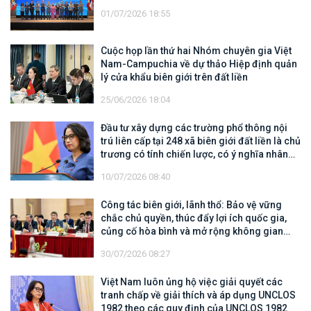
01/07/2026 18:55
Cuộc họp lần thứ hai Nhóm chuyên gia Việt
Nam-Campuchia về dự thảo Hiệp định quản
lý cửa khẩu biên giới trên đất liền
25/06/2026 18:04
Đầu tư xây dựng các trường phổ thông nội
trú liên cấp tại 248 xã biên giới đất liền là chủ
trương có tính chiến lược, có ý nghĩa nhân
văn sâu sắc
10/07/2026 08:40
Công tác biên giới, lãnh thổ: Bảo vệ vững
chắc chủ quyền, thúc đẩy lợi ích quốc gia,
củng cố hòa bình và mở rộng không gian
hợp tác, phát triển
30/07/2026 08:27
Việt Nam luôn ủng hộ việc giải quyết các
tranh chấp về giải thích và áp dụng UNCLOS
1982 theo các quy định của UNCLOS 1982