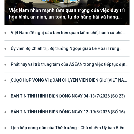
Việt Nam nhấn mạnh tầm quan trọng của việc duy trì
hòa bình, an ninh, an toàn, tự do hàng hải và hàng
không
Việt Nam đề nghị các bên liên quan kiềm chế, hành xử phù
hợp với luật pháp quốc tế, tôn trọng quyền chủ quyền và quyền tài
phán đối với vùng đặc quyền kinh tế và thềm lục địa của quốc gia
ven biển
Ủy viên Bộ Chính trị, Bộ trưởng Ngoại giao Lê Hoài Trung
tham dự Hội nghị Diễn đàn Khu vực ASEAN (ARF) lần thứ 33
Phát huy vai trò trung tâm của ASEAN trong việc tiếp tục định
hướng cho đối thoại và hợp tác ở khu vực
CUỘC HỌP VÒNG VI ĐOÀN CHUYÊN VIÊN BIÊN GIỚI VIỆT NAM
- LÀO VÌ MỘT ĐƯỜNG BIÊN GIỚI HÒA BÌNH, HỢP TÁC VÀ PHÁT
TRIỂN
BẢN TIN TÌNH HÌNH BIỂN ĐÔNG NGÀY 04-13/7/2026 (SỐ 23)
BẢN TIN TÌNH HÌNH BIỂN ĐÔNG NGÀY 12-19/5/2026 (SỐ 16)
Lịch tiếp công dân của Thứ trưởng - Chủ nhiệm Uỷ ban Biên
giới quốc gia năm 2025