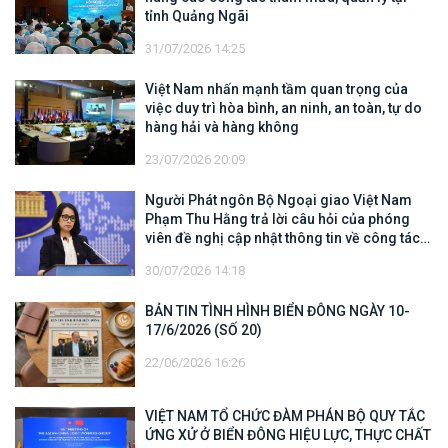
tỉnh Quảng Ngãi
31/07/2026 14:25
Việt Nam nhấn mạnh tầm quan trọng của
việc duy trì hòa bình, an ninh, an toàn, tự do
hàng hải và hàng không
23/07/2026 20:09
Người Phát ngôn Bộ Ngoại giao Việt Nam
Phạm Thu Hằng trả lời câu hỏi của phóng
viên đề nghị cập nhật thông tin về công tác
tìm kiếm, cứu hộ các thuyền viên Việt Nam
30/07/2026 14:18
trên tàu Khôi Nguyên 18
BẢN TIN TÌNH HÌNH BIỂN ĐÔNG NGÀY 10-
17/6/2026 (SỐ 20)
22/06/2026 16:26
VIỆT NAM TỔ CHỨC ĐÀM PHÁN BỘ QUY TẮC
ỨNG XỬ Ở BIỂN ĐÔNG HIỆU LỰC, THỰC CHẤT