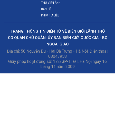
THƯ VIỆN ẢNH
BẢN ĐỒ
PHIM TƯ LIỆU
TRANG THÔNG TIN ĐIỆN TỬ VỀ BIÊN GIỚI LÃNH THỔ
CƠ QUAN CHỦ QUẢN: ỦY BAN BIÊN GIỚI QUỐC GIA - BỘ
NGOẠI GIAO
Địa chỉ: 58 Nguyễn Du - Hai Bà Trưng - Hà Nội; Điện thoại:
08043958
Giấy phép hoạt động số: 172/GP-TTĐT, Hà Nội ngày 16
tháng 11 năm 2009