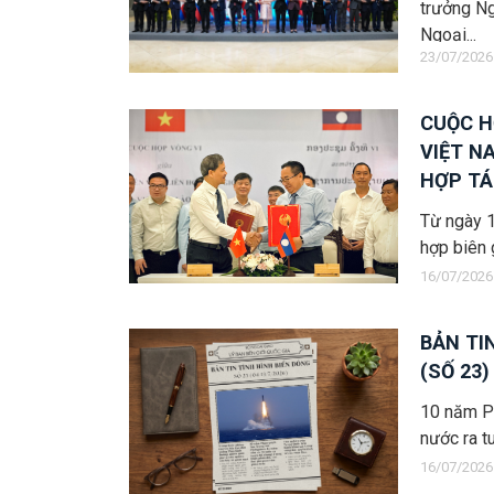
trưởng Ng
Ngoại...
23/07/2026
CUỘC H
VIỆT N
HỢP TÁ
Từ ngày 
hợp biên 
16/07/2026
BẢN TI
(SỐ 23)
10 năm Ph
nước ra t
16/07/2026