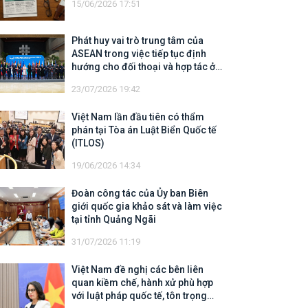
15/06/2026 17:51
Phát huy vai trò trung tâm của
ASEAN trong việc tiếp tục định
hướng cho đối thoại và hợp tác ở
khu vực
23/07/2026 19:42
Việt Nam lần đầu tiên có thẩm
phán tại Tòa án Luật Biển Quốc tế
(ITLOS)
19/06/2026 14:34
Đoàn công tác của Ủy ban Biên
giới quốc gia khảo sát và làm việc
tại tỉnh Quảng Ngãi
31/07/2026 11:19
Việt Nam đề nghị các bên liên
quan kiềm chế, hành xử phù hợp
với luật pháp quốc tế, tôn trọng