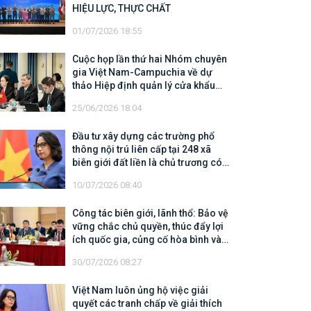
HIỆU LỰC, THỰC CHẤT
01/07/2026 18:55
Cuộc họp lần thứ hai Nhóm chuyên
gia Việt Nam-Campuchia về dự
thảo Hiệp định quản lý cửa khẩu
biên giới trên đất liền
25/06/2026 18:04
Đầu tư xây dựng các trường phổ
thông nội trú liên cấp tại 248 xã
biên giới đất liền là chủ trương có
tính chiến lược, có ý nghĩa nhân
10/07/2026 08:40
văn sâu sắc
Công tác biên giới, lãnh thổ: Bảo vệ
vững chắc chủ quyền, thúc đẩy lợi
ích quốc gia, củng cố hòa bình và
mở rộng không gian hợp tác, phát
30/07/2026 08:27
triển
Việt Nam luôn ủng hộ việc giải
quyết các tranh chấp về giải thích