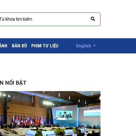
 ẢNH
BẢN ĐỒ
PHIM TƯ LIỆU
English
IN NỔI BẬT