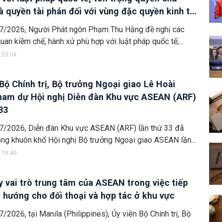
à quyền tài phán đối với vùng đặc quyền kinh tế
 lục địa của quốc gia ven biển
7/2026, Người Phát ngôn Phạm Thu Hằng đề nghị các
quan kiềm chế, hành xử phù hợp với luật pháp quốc tế,...
 20:04
 Bộ Chính trị, Bộ trưởng Ngoại giao Lê Hoài
ham dự Hội nghị Diễn đàn Khu vực ASEAN (ARF)
33
7/2026, Diễn đàn Khu vực ASEAN (ARF) lần thứ 33 đã
rong khuôn khổ Hội nghị Bộ trưởng Ngoại giao ASEAN lần...
 19:49
y vai trò trung tâm của ASEAN trong việc tiếp
h hướng cho đối thoại và hợp tác ở khu vực
/2026, tại Manila (Philippines), Ủy viên Bộ Chính trị, Bộ