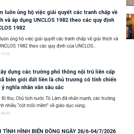
m luôn ủng hộ việc giải quyết các tranh chấp về
ích và áp dụng UNCLOS 1982 theo các quy định
CLOS 1982
luôn ủng hộ việc giải quyết các tranh chấp về giải thích và
UNCLOS 1982 theo các quy định của UNCLOS...
 15:33
xây dựng các trường phổ thông nội trú liên cấp
xã biên giới đất liền là chủ trương có tính chiến
ó ý nghĩa nhân văn sâu sắc
Bí thư, Chủ tịch nước Tô Lâm đã nhấn mạnh, các trường
ành nhiều “cột mốc mềm” về giáo dục vùng...
 08:40
N TÌNH HÌNH BIỂN ĐÔNG NGÀY 26/6-04/7/2026