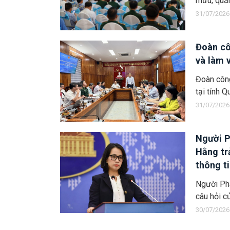
mưu, quản
31/07/2026
Đoàn cô
và làm 
Đoàn công
tại tỉnh 
31/07/2026
Người P
Hằng tr
thông t
Việt Na
Người Ph
câu hỏi c
30/07/2026