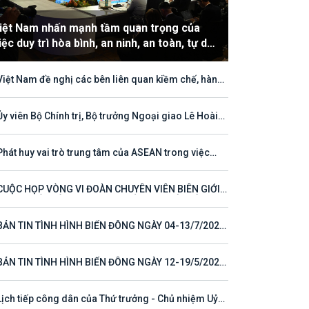
iệt Nam nhấn mạnh tầm quan trọng của
iệc duy trì hòa bình, an ninh, an toàn, tự do
àng hải và hàng không
Việt Nam đề nghị các bên liên quan kiềm chế, hành
hù hợp với luật pháp quốc tế, tôn trọng quyền chủ
ền và quyền tài phán đối với vùng đặc quyền kinh tế
thềm lục địa của quốc gia ven biển
Ủy viên Bộ Chính trị, Bộ trưởng Ngoại giao Lê Hoài
ng tham dự Hội nghị Diễn đàn Khu vực ASEAN (ARF)
thứ 33
Phát huy vai trò trung tâm của ASEAN trong việc
 tục định hướng cho đối thoại và hợp tác ở khu vực
CUỘC HỌP VÒNG VI ĐOÀN CHUYÊN VIÊN BIÊN GIỚI
T NAM - LÀO VÌ MỘT ĐƯỜNG BIÊN GIỚI HÒA BÌNH,
 TÁC VÀ PHÁT TRIỂN
BẢN TIN TÌNH HÌNH BIỂN ĐÔNG NGÀY 04-13/7/2026
 23)
BẢN TIN TÌNH HÌNH BIỂN ĐÔNG NGÀY 12-19/5/2026
 16)
Lịch tiếp công dân của Thứ trưởng - Chủ nhiệm Uỷ