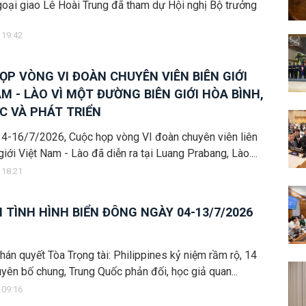
oại giao Lê Hoài Trung đã tham dự Hội nghị Bộ trưởng
 19:42
ỌP VÒNG VI ĐOÀN CHUYÊN VIÊN BIÊN GIỚI
AM - LÀO VÌ MỘT ĐƯỜNG BIÊN GIỚI HÒA BÌNH,
C VÀ PHÁT TRIỂN
14-16/7/2026, Cuộc họp vòng VI đoàn chuyên viên liên
giới Việt Nam - Lào đã diễn ra tại Luang Prabang, Lào....
 18:21
N TÌNH HÌNH BIỂN ĐÔNG NGÀY 04-13/7/2026
án quyết Tòa Trọng tài: Philippines kỷ niệm rầm rộ, 14
uyên bố chung, Trung Quốc phản đối, học giả quan...
 09:16