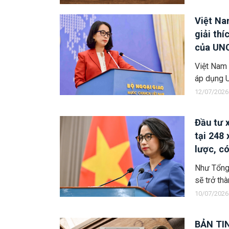
Việt Na
giải th
của UN
Việt Nam 
áp dụng 
12/07/2026
Đầu tư 
tại 248 
lược, c
Như Tổng 
sẽ trở th
10/07/2026
BẢN TI