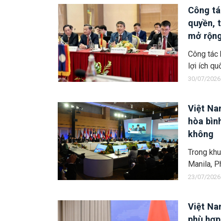
Công tá
quyền, 
mở rộng
Công tác 
lợi ích qu
30/07/2026
Việt Na
hòa bình
không
Trong khu
Manila, P
23/07/2026
Việt Na
phù hợp