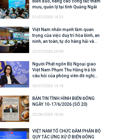
biển đảo, nâng cao công tác tham
mưu, quản lý tại tỉnh Quảng Ngãi
31/07/2026 14:25
Việt Nam nhấn mạnh tầm quan
trọng của việc duy trì hòa bình, an
ninh, an toàn, tự do hàng hải và
hàng không
23/07/2026 20:09
Người Phát ngôn Bộ Ngoại giao
Việt Nam Phạm Thu Hằng trả lời
câu hỏi của phóng viên đề nghị
cập nhật thông tin về công tác tìm
30/07/2026 14:18
kiếm, cứu hộ các thuyền viên Việt
Nam trên tàu Khôi Nguyên 18
BẢN TIN TÌNH HÌNH BIỂN ĐÔNG
NGÀY 10-17/6/2026 (SỐ 20)
22/06/2026 16:26
VIỆT NAM TỔ CHỨC ĐÀM PHÁN BỘ
QUY TẮC ỨNG XỬ Ở BIỂN ĐÔNG