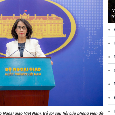
V
v
h
xử p
quy
và 
Tru
lần 
tiếp
VIỆ
HỢP
(SỐ
(SỐ
 Ngoại giao Việt Nam, t
rả lời câu hỏi của phóng viên đề