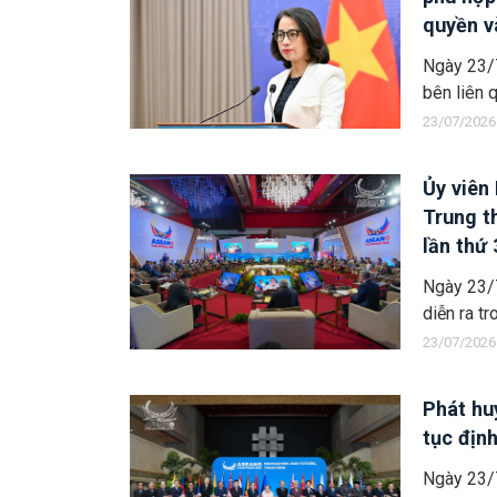
quyền v
và thềm
Ngày 23/
bên liên 
23/07/2026
Ủy viên
Trung t
lần thứ 
Ngày 23/
diễn ra t
23/07/2026
Phát hu
tục địn
Ngày 23/7