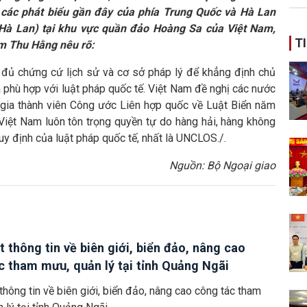
ban
các phát biểu gần đây của phía Trung Quốc và Hà Lan
(Hà Lan) tại khu vực quần đảo Hoàng Sa của Việt Nam,
T
ạm Thu Hằng
nêu rõ:
 đủ chứng cứ lịch sử và cơ sở pháp lý để khẳng định chủ
phù hợp với luật pháp quốc tế. Việt Nam đề nghị các nước
c gia thành viên Công ước Liên hợp quốc về Luật Biển năm
iệt Nam luôn tôn trọng quyền tự do hàng hải, hàng không
y định của luật pháp quốc tế, nhất là UNCLOS./.
Nguồn: Bộ Ngoại giao
t thông tin về biên giới, biển đảo, nâng cao
c tham mưu, quản lý tại tỉnh Quảng Ngãi
thông tin về biên giới, biển đảo, nâng cao công tác tham