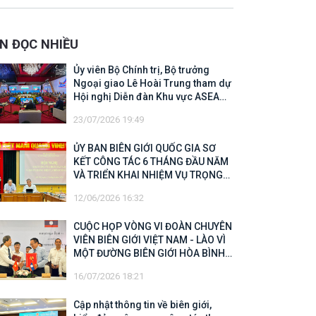
 Biên giới quốc gia năm 2025
IN ĐỌC NHIỀU
Ủy viên Bộ Chính trị, Bộ trưởng
Ngoại giao Lê Hoài Trung tham dự
Hội nghị Diễn đàn Khu vực ASEAN
(ARF) lần thứ 33
23/07/2026 19:49
ỦY BAN BIÊN GIỚI QUỐC GIA SƠ
KẾT CÔNG TÁC 6 THÁNG ĐẦU NĂM
VÀ TRIỂN KHAI NHIỆM VỤ TRỌNG
TÂM CUỐI NĂM 2026
12/06/2026 16:32
CUỘC HỌP VÒNG VI ĐOÀN CHUYÊN
VIÊN BIÊN GIỚI VIỆT NAM - LÀO VÌ
MỘT ĐƯỜNG BIÊN GIỚI HÒA BÌNH,
HỢP TÁC VÀ PHÁT TRIỂN
16/07/2026 18:21
Cập nhật thông tin về biên giới,