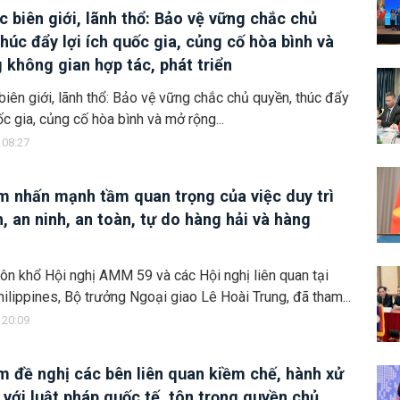
c biên giới, lãnh thổ: Bảo vệ vững chắc chủ
thúc đẩy lợi ích quốc gia, củng cố hòa bình và
 không gian hợp tác, phát triển
biên giới, lãnh thổ: Bảo vệ vững chắc chủ quyền, thúc đẩy
ốc gia, củng cố hòa bình và mở rộng...
 08:27
m nhấn mạnh tầm quan trọng của việc duy trì
, an ninh, an toàn, tự do hàng hải và hàng
ôn khổ Hội nghị AMM 59 và các Hội nghị liên quan tại
hilippines, Bộ trưởng Ngoại giao Lê Hoài Trung, đã tham...
 20:09
m đề nghị các bên liên quan kiềm chế, hành xử
 với luật pháp quốc tế, tôn trọng quyền chủ