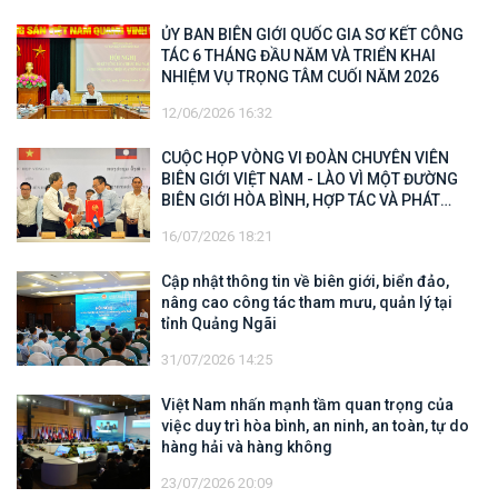
ỦY BAN BIÊN GIỚI QUỐC GIA SƠ KẾT CÔNG
TÁC 6 THÁNG ĐẦU NĂM VÀ TRIỂN KHAI
NHIỆM VỤ TRỌNG TÂM CUỐI NĂM 2026
12/06/2026 16:32
CUỘC HỌP VÒNG VI ĐOÀN CHUYÊN VIÊN
BIÊN GIỚI VIỆT NAM - LÀO VÌ MỘT ĐƯỜNG
BIÊN GIỚI HÒA BÌNH, HỢP TÁC VÀ PHÁT
TRIỂN
16/07/2026 18:21
Cập nhật thông tin về biên giới, biển đảo,
nâng cao công tác tham mưu, quản lý tại
tỉnh Quảng Ngãi
31/07/2026 14:25
Việt Nam nhấn mạnh tầm quan trọng của
việc duy trì hòa bình, an ninh, an toàn, tự do
hàng hải và hàng không
23/07/2026 20:09