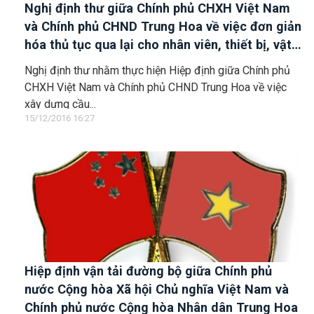
Nghị định thư giữa Chính phủ CHXH Việt Nam
và Chính phủ CHND Trung Hoa về việc đơn giản
hóa thủ tục qua lại cho nhân viên, thiết bị, vật
liệu, phương tiện thi công để cùng xây dựng
Nghị định thư nhằm thực hiện Hiệp định giữa Chính phủ
cầu đường bộ qua sông Nậm Thi tại cửa khẩu
CHXH Việt Nam và Chính phủ CHND Trung Hoa về việc
Lào Cai - Hà Khẩu
xây dựng cầu...
15/12/2016 16:27
Hiệp định vận tải đường bộ giữa Chính phủ
nước Cộng hòa Xã hội Chủ nghĩa Việt Nam và
Chính phủ nước Cộng hòa Nhân dân Trung Hoa