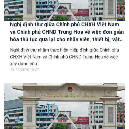
Nghị định thư giữa Chính phủ CHXH Việt Nam
và Chính phủ CHND Trung Hoa về việc đơn giản
hóa thủ tục qua lại cho nhân viên, thiết bị, vật
liệu, phương tiện thi công để cùng xây dựng
Nghị định thư nhằm thực hiện Hiệp định giữa Chính phủ
cầu đường bộ qua sông Nậm Thi tại cửa khẩu
CHXH Việt Nam và Chính phủ CHND Trung Hoa về việc
Lào Cai - Hà Khẩu
xây dựng cầu...
15/12/2016 16:27