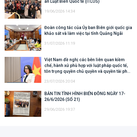
án Luật Biển Quốc tế (ITLOS)
19/06/2026 14:34
Đoàn công tác của Ủy ban Biên giới quốc gia
khảo sát và làm việc tại tỉnh Quảng Ngãi
31/07/2026 11:19
Việt Nam đề nghị các bên liên quan kiềm
chế, hành xử phù hợp với luật pháp quốc tế,
tôn trọng quyền chủ quyền và quyền tài phán
đối với vùng đặc quyền kinh tế và thềm lục
23/07/2026 20:04
địa của quốc gia ven biển
BẢN TIN TÌNH HÌNH BIỂN ĐÔNG NGÀY 17-
26/6/2026 (SỐ 21)
29/06/2026 19:37