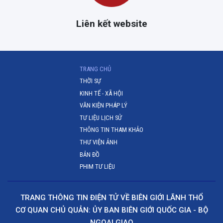
Liên kết website
(CURRENT)
TRANG CHỦ
THỜI SỰ
KINH TẾ - XÃ HỘI
VĂN KIỆN PHÁP LÝ
TƯ LIỆU LỊCH SỬ
THÔNG TIN THAM KHẢO
THƯ VIỆN ẢNH
BẢN ĐỒ
PHIM TƯ LIỆU
TRANG THÔNG TIN ĐIỆN TỬ VỀ BIÊN GIỚI LÃNH THỔ
CƠ QUAN CHỦ QUẢN: ỦY BAN BIÊN GIỚI QUỐC GIA - BỘ
NGOẠI GIAO