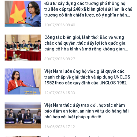
Đầu tư xây dựng các trường phổ thông nội
trú liên cấp tại 248 xã biên giới đất liền là chủ
trương có tính chiến lược, có ý nghĩa nhân
văn sâu sắc
10/07/2026 08:40
Công tác biên giới, lãnh thổ: Bảo vệ vững
chắc chủ quyền, thúc đẩy lợi ích quốc gia,
củng cố hòa bình và mở rộng không gian
hợp tác, phát triển
30/07/2026 08:27
Việt Nam luôn ủng hộ việc giải quyết các
tranh chấp về giải thích và áp dụng UNCLOS
1982 theo các quy định của UNCLOS 1982
12/07/2026 15:33
Việt Nam thúc đẩy trao đổi, hợp tác nhằm
bảo đảm an toàn, an ninh và tự do hàng hải
phù hợp với luật pháp quốc tế
16/06/2026 17:12