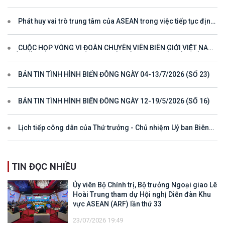
tham dự Hội nghị Diễn đàn Khu vực ASEAN (ARF) lần thứ 33
Phát huy vai trò trung tâm của ASEAN trong việc tiếp tục định
hướng cho đối thoại và hợp tác ở khu vực
CUỘC HỌP VÒNG VI ĐOÀN CHUYÊN VIÊN BIÊN GIỚI VIỆT NAM
- LÀO VÌ MỘT ĐƯỜNG BIÊN GIỚI HÒA BÌNH, HỢP TÁC VÀ PHÁT
TRIỂN
BẢN TIN TÌNH HÌNH BIỂN ĐÔNG NGÀY 04-13/7/2026 (SỐ 23)
BẢN TIN TÌNH HÌNH BIỂN ĐÔNG NGÀY 12-19/5/2026 (SỐ 16)
Lịch tiếp công dân của Thứ trưởng - Chủ nhiệm Uỷ ban Biên
giới quốc gia năm 2025
TIN ĐỌC NHIỀU
Ủy viên Bộ Chính trị, Bộ trưởng Ngoại giao Lê
Hoài Trung tham dự Hội nghị Diễn đàn Khu
vực ASEAN (ARF) lần thứ 33
23/07/2026 19:49