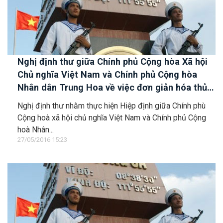
Nghị định thư giữa Chính phủ Cộng hòa Xã hội
Chủ nghĩa Việt Nam và Chính phủ Cộng hòa
Nhân dân Trung Hoa về việc đơn giản hóa thủ
tục qua lại cho nhân viên, phương tiện giao
Nghị định thư nhằm thực hiện Hiệp định giữa Chính phù
thông, vật liệu xây dựng và thiết bị thi công tại
Cộng hoà xã hội chủ nghĩa Việt Nam và Chính phủ Cộng
cửa khẩu Lào Cai - Hà Khẩu để cùng xây dựng
hoà Nhân...
cầu đường bộ qua sông Hồng trên biên giới.
27/05/2016 15:23