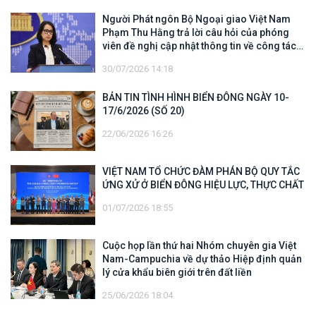
Người Phát ngôn Bộ Ngoại giao Việt Nam
Phạm Thu Hằng trả lời câu hỏi của phóng
viên đề nghị cập nhật thông tin về công tác
tìm kiếm, cứu hộ các thuyền viên Việt Nam
30/07/2026 14:18
trên tàu Khôi Nguyên 18
BẢN TIN TÌNH HÌNH BIỂN ĐÔNG NGÀY 10-
17/6/2026 (SỐ 20)
22/06/2026 16:26
VIỆT NAM TỔ CHỨC ĐÀM PHÁN BỘ QUY TẮC
ỨNG XỬ Ở BIỂN ĐÔNG HIỆU LỰC, THỰC CHẤT
01/07/2026 18:55
Cuộc họp lần thứ hai Nhóm chuyên gia Việt
Nam-Campuchia về dự thảo Hiệp định quản
lý cửa khẩu biên giới trên đất liền
25/06/2026 18:04