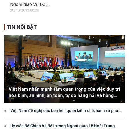
Ngoại giao Vũ Đại...
30/10/2013 00:00
TIN NỔI BẬT
Việt Nam nhấn mạnh tầm quan trọng của việc duy trì
hòa bình, an ninh, an toàn, tự do hàng hải và hàng
không
Việt Nam đề nghị các bên liên quan kiềm chế, hành xử phù
hợp với luật pháp quốc tế, tôn trọng quyền chủ quyền và quyền tài
phán đối với vùng đặc quyền kinh tế và thềm lục địa của quốc gia
ven biển
Ủy viên Bộ Chính trị, Bộ trưởng Ngoại giao Lê Hoài Trung