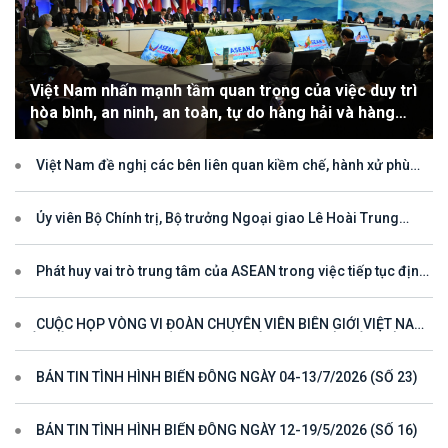
Việt Nam nhấn mạnh tầm quan trọng của việc duy trì
hòa bình, an ninh, an toàn, tự do hàng hải và hàng
không
Việt Nam đề nghị các bên liên quan kiềm chế, hành xử phù
hợp với luật pháp quốc tế, tôn trọng quyền chủ quyền và quyền tài
phán đối với vùng đặc quyền kinh tế và thềm lục địa của quốc gia
ven biển
Ủy viên Bộ Chính trị, Bộ trưởng Ngoại giao Lê Hoài Trung
tham dự Hội nghị Diễn đàn Khu vực ASEAN (ARF) lần thứ 33
Phát huy vai trò trung tâm của ASEAN trong việc tiếp tục định
hướng cho đối thoại và hợp tác ở khu vực
CUỘC HỌP VÒNG VI ĐOÀN CHUYÊN VIÊN BIÊN GIỚI VIỆT NAM
- LÀO VÌ MỘT ĐƯỜNG BIÊN GIỚI HÒA BÌNH, HỢP TÁC VÀ PHÁT
TRIỂN
BẢN TIN TÌNH HÌNH BIỂN ĐÔNG NGÀY 04-13/7/2026 (SỐ 23)
BẢN TIN TÌNH HÌNH BIỂN ĐÔNG NGÀY 12-19/5/2026 (SỐ 16)