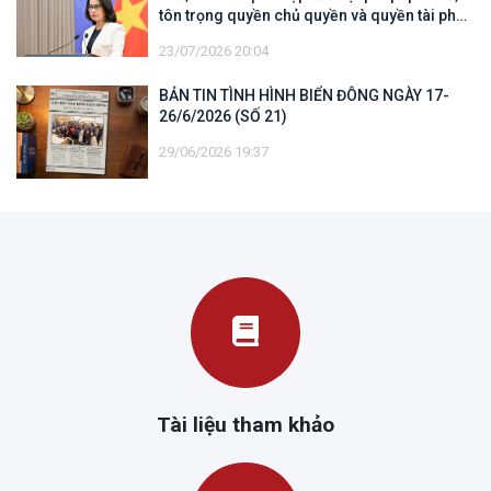
tôn trọng quyền chủ quyền và quyền tài phán
đối với vùng đặc quyền kinh tế và thềm lục
23/07/2026 20:04
địa của quốc gia ven biển
BẢN TIN TÌNH HÌNH BIỂN ĐÔNG NGÀY 17-
26/6/2026 (SỐ 21)
29/06/2026 19:37
Tài liệu tham khảo