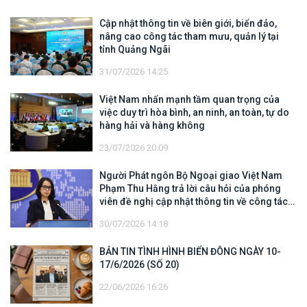
Cập nhật thông tin về biên giới, biển đảo,
nâng cao công tác tham mưu, quản lý tại
tỉnh Quảng Ngãi
31/07/2026 14:25
Việt Nam nhấn mạnh tầm quan trọng của
việc duy trì hòa bình, an ninh, an toàn, tự do
hàng hải và hàng không
23/07/2026 20:09
Người Phát ngôn Bộ Ngoại giao Việt Nam
Phạm Thu Hằng trả lời câu hỏi của phóng
viên đề nghị cập nhật thông tin về công tác
tìm kiếm, cứu hộ các thuyền viên Việt Nam
30/07/2026 14:18
trên tàu Khôi Nguyên 18
BẢN TIN TÌNH HÌNH BIỂN ĐÔNG NGÀY 10-
17/6/2026 (SỐ 20)
22/06/2026 16:26