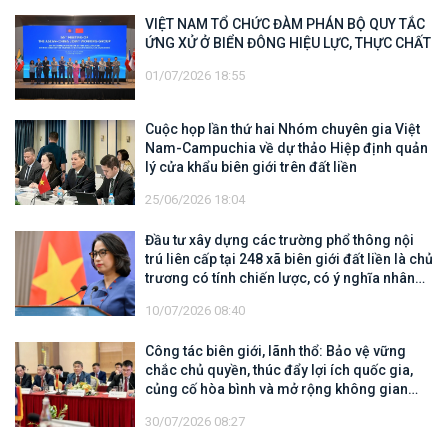
VIỆT NAM TỔ CHỨC ĐÀM PHÁN BỘ QUY TẮC
ỨNG XỬ Ở BIỂN ĐÔNG HIỆU LỰC, THỰC CHẤT
01/07/2026 18:55
Cuộc họp lần thứ hai Nhóm chuyên gia Việt
Nam-Campuchia về dự thảo Hiệp định quản
lý cửa khẩu biên giới trên đất liền
25/06/2026 18:04
Đầu tư xây dựng các trường phổ thông nội
trú liên cấp tại 248 xã biên giới đất liền là chủ
trương có tính chiến lược, có ý nghĩa nhân
văn sâu sắc
10/07/2026 08:40
Công tác biên giới, lãnh thổ: Bảo vệ vững
chắc chủ quyền, thúc đẩy lợi ích quốc gia,
củng cố hòa bình và mở rộng không gian
hợp tác, phát triển
30/07/2026 08:27