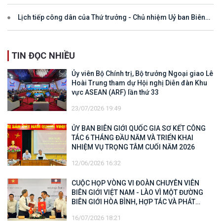
Lịch tiếp công dân của Thứ trưởng - Chủ nhiệm Uỷ ban Biên
giới quốc gia năm 2025
TIN ĐỌC NHIỀU
Ủy viên Bộ Chính trị, Bộ trưởng Ngoại giao Lê
Hoài Trung tham dự Hội nghị Diễn đàn Khu
vực ASEAN (ARF) lần thứ 33
23/07/2026 19:49
ỦY BAN BIÊN GIỚI QUỐC GIA SƠ KẾT CÔNG
TÁC 6 THÁNG ĐẦU NĂM VÀ TRIỂN KHAI
NHIỆM VỤ TRỌNG TÂM CUỐI NĂM 2026
12/06/2026 16:32
CUỘC HỌP VÒNG VI ĐOÀN CHUYÊN VIÊN
BIÊN GIỚI VIỆT NAM - LÀO VÌ MỘT ĐƯỜNG
BIÊN GIỚI HÒA BÌNH, HỢP TÁC VÀ PHÁT
TRIỂN
16/07/2026 18:21