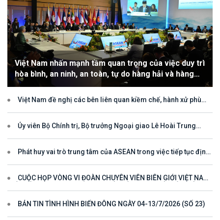
Việt Nam nhấn mạnh tầm quan trọng của việc duy trì
hòa bình, an ninh, an toàn, tự do hàng hải và hàng
không
Việt Nam đề nghị các bên liên quan kiềm chế, hành xử phù
hợp với luật pháp quốc tế, tôn trọng quyền chủ quyền và quyền tài
phán đối với vùng đặc quyền kinh tế và thềm lục địa của quốc gia
ven biển
Ủy viên Bộ Chính trị, Bộ trưởng Ngoại giao Lê Hoài Trung
tham dự Hội nghị Diễn đàn Khu vực ASEAN (ARF) lần thứ 33
Phát huy vai trò trung tâm của ASEAN trong việc tiếp tục định
hướng cho đối thoại và hợp tác ở khu vực
CUỘC HỌP VÒNG VI ĐOÀN CHUYÊN VIÊN BIÊN GIỚI VIỆT NAM
- LÀO VÌ MỘT ĐƯỜNG BIÊN GIỚI HÒA BÌNH, HỢP TÁC VÀ PHÁT
TRIỂN
BẢN TIN TÌNH HÌNH BIỂN ĐÔNG NGÀY 04-13/7/2026 (SỐ 23)