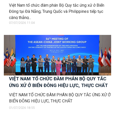
Việt Nam tổ chức đàm phán Bộ Quy tắc ứng xử ở Biển
Đông tại Đà Nẵng; Trung Quốc và Philippines tiếp tục
căng thẳng...
07/07/2026 11:04
VIỆT NAM TỔ CHỨC ĐÀM PHÁN BỘ QUY TẮC
ỨNG XỬ Ở BIỂN ĐÔNG HIỆU LỰC, THỰC CHẤT
VIỆT NAM TỔ CHỨC ĐÀM PHÁN BỘ QUY TẮC ỨNG XỬ Ở
BIỂN ĐÔNG HIỆU LỰC, THỰC CHẤT
01/07/2026 18:55