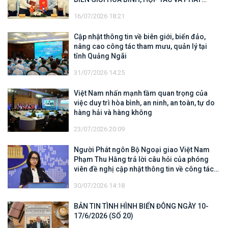
TRIỂN
16/07/2026 18:21
Cập nhật thông tin về biên giới, biển đảo,
nâng cao công tác tham mưu, quản lý tại
tỉnh Quảng Ngãi
31/07/2026 14:25
Việt Nam nhấn mạnh tầm quan trọng của
việc duy trì hòa bình, an ninh, an toàn, tự do
hàng hải và hàng không
23/07/2026 20:09
Người Phát ngôn Bộ Ngoại giao Việt Nam
Phạm Thu Hằng trả lời câu hỏi của phóng
viên đề nghị cập nhật thông tin về công tác
tìm kiếm, cứu hộ các thuyền viên Việt Nam
30/07/2026 14:18
trên tàu Khôi Nguyên 18
BẢN TIN TÌNH HÌNH BIỂN ĐÔNG NGÀY 10-
17/6/2026 (SỐ 20)