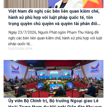
Việt Nam đề nghị các bên liên quan kiềm chế,
hành xử phù hợp với luật pháp quốc tế, tôn
trọng quyền chủ quyền và quyền tài phán đối
với vùng đặc quyền kinh tế và thềm lục địa của
Ngày 23/7/2026, Người Phát ngôn Phạm Thu Hằng đề
quốc gia ven biển
nghị các bên liên quan kiềm chế, hành xử phù hợp với luật
pháp quốc tế,...
23/07/2026 20:04
Ủy viên Bộ Chính trị, Bộ trưởng Ngoại giao Lê
Hoài Trung tham dự Hội nghị Diễn đàn Khu vực