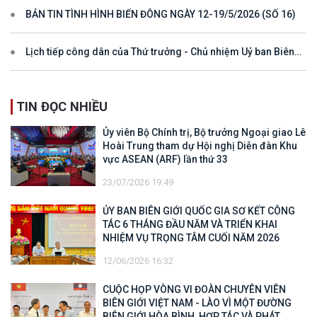
BẢN TIN TÌNH HÌNH BIỂN ĐÔNG NGÀY 12-19/5/2026 (SỐ 16)
Lịch tiếp công dân của Thứ trưởng - Chủ nhiệm Uỷ ban Biên
giới quốc gia năm 2025
TIN ĐỌC NHIỀU
Ủy viên Bộ Chính trị, Bộ trưởng Ngoại giao Lê
Hoài Trung tham dự Hội nghị Diễn đàn Khu
vực ASEAN (ARF) lần thứ 33
23/07/2026 19:49
ỦY BAN BIÊN GIỚI QUỐC GIA SƠ KẾT CÔNG
TÁC 6 THÁNG ĐẦU NĂM VÀ TRIỂN KHAI
NHIỆM VỤ TRỌNG TÂM CUỐI NĂM 2026
12/06/2026 16:32
CUỘC HỌP VÒNG VI ĐOÀN CHUYÊN VIÊN
BIÊN GIỚI VIỆT NAM - LÀO VÌ MỘT ĐƯỜNG
BIÊN GIỚI HÒA BÌNH, HỢP TÁC VÀ PHÁT