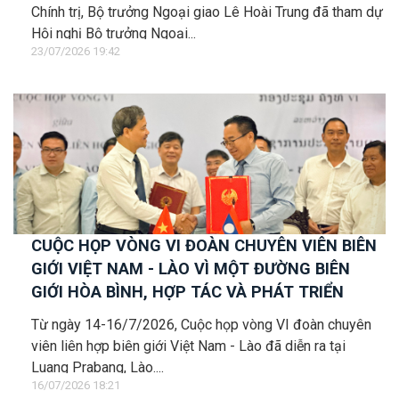
Chính trị, Bộ trưởng Ngoại giao Lê Hoài Trung đã tham dự
Hội nghị Bộ trưởng Ngoại...
23/07/2026 19:42
CUỘC HỌP VÒNG VI ĐOÀN CHUYÊN VIÊN BIÊN
GIỚI VIỆT NAM - LÀO VÌ MỘT ĐƯỜNG BIÊN
GIỚI HÒA BÌNH, HỢP TÁC VÀ PHÁT TRIỂN
Từ ngày 14-16/7/2026, Cuộc họp vòng VI đoàn chuyên
viên liên hợp biên giới Việt Nam - Lào đã diễn ra tại
Luang Prabang, Lào....
16/07/2026 18:21