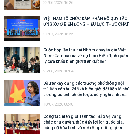
22/06/2026 16:26
VIỆT NAM TỔ CHỨC ĐÀM PHÁN BỘ QUY TẮC
ỨNG XỬ Ở BIỂN ĐÔNG HIỆU LỰC, THỰC CHẤT
01/07/2026 18:55
Cuộc họp lần thứ hai Nhóm chuyên gia Việt
Nam-Campuchia về dự thảo Hiệp định quản
lý cửa khẩu biên giới trên đất liền
25/06/2026 18:04
Đầu tư xây dựng các trường phổ thông nội
trú liên cấp tại 248 xã biên giới đất liền là chủ
trương có tính chiến lược, có ý nghĩa nhân
văn sâu sắc
10/07/2026 08:40
Công tác biên giới, lãnh thổ: Bảo vệ vững
chắc chủ quyền, thúc đẩy lợi ích quốc gia,
củng cố hòa bình và mở rộng không gian
hợp tác, phát triển