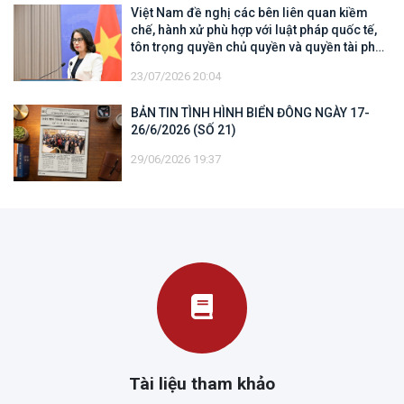
Việt Nam đề nghị các bên liên quan kiềm
chế, hành xử phù hợp với luật pháp quốc tế,
tôn trọng quyền chủ quyền và quyền tài phán
đối với vùng đặc quyền kinh tế và thềm lục
23/07/2026 20:04
địa của quốc gia ven biển
BẢN TIN TÌNH HÌNH BIỂN ĐÔNG NGÀY 17-
26/6/2026 (SỐ 21)
29/06/2026 19:37
Tài liệu tham khảo