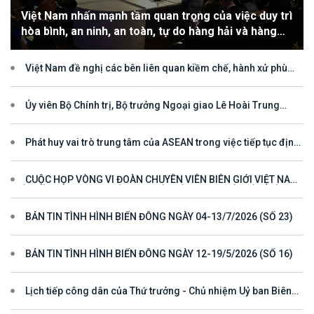
Việt Nam nhấn mạnh tầm quan trọng của việc duy trì
hòa bình, an ninh, an toàn, tự do hàng hải và hàng
không
Việt Nam đề nghị các bên liên quan kiềm chế, hành xử phù
hợp với luật pháp quốc tế, tôn trọng quyền chủ quyền và quyền tài
phán đối với vùng đặc quyền kinh tế và thềm lục địa của quốc gia
ven biển
Ủy viên Bộ Chính trị, Bộ trưởng Ngoại giao Lê Hoài Trung
tham dự Hội nghị Diễn đàn Khu vực ASEAN (ARF) lần thứ 33
Phát huy vai trò trung tâm của ASEAN trong việc tiếp tục định
hướng cho đối thoại và hợp tác ở khu vực
CUỘC HỌP VÒNG VI ĐOÀN CHUYÊN VIÊN BIÊN GIỚI VIỆT NAM
- LÀO VÌ MỘT ĐƯỜNG BIÊN GIỚI HÒA BÌNH, HỢP TÁC VÀ PHÁT
TRIỂN
BẢN TIN TÌNH HÌNH BIỂN ĐÔNG NGÀY 04-13/7/2026 (SỐ 23)
BẢN TIN TÌNH HÌNH BIỂN ĐÔNG NGÀY 12-19/5/2026 (SỐ 16)
Lịch tiếp công dân của Thứ trưởng - Chủ nhiệm Uỷ ban Biên
giới quốc gia năm 2025