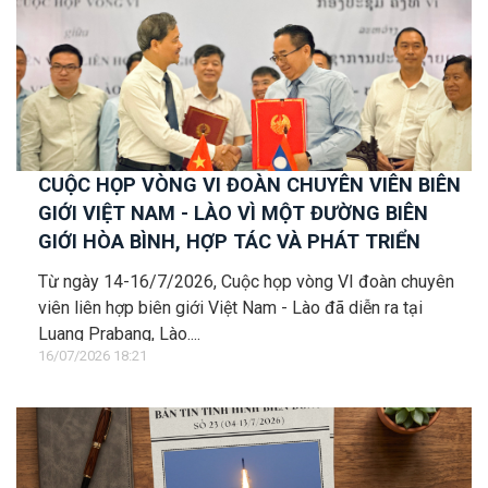
CUỘC HỌP VÒNG VI ĐOÀN CHUYÊN VIÊN BIÊN
GIỚI VIỆT NAM - LÀO VÌ MỘT ĐƯỜNG BIÊN
GIỚI HÒA BÌNH, HỢP TÁC VÀ PHÁT TRIỂN
Từ ngày 14-16/7/2026, Cuộc họp vòng VI đoàn chuyên
viên liên hợp biên giới Việt Nam - Lào đã diễn ra tại
Luang Prabang, Lào....
16/07/2026 18:21