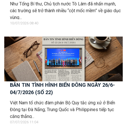
sâu sắc
Như Tổng Bí thư, Chủ tịch nước Tô Lâm đã nhấn mạnh,
các trường sẽ trở thành nhiều “cột mốc mềm” về giáo dục
vùng...
10/07/2026 08:40
BẢN TIN TÌNH HÌNH BIỂN ĐÔNG NGÀY 26/6-
04/7/2026 (SỐ 22)
Việt Nam tổ chức đàm phán Bộ Quy tắc ứng xử ở Biển
Đông tại Đà Nẵng; Trung Quốc và Philippines tiếp tục
căng thẳng...
07/07/2026 11:04