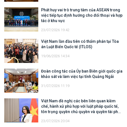
Phát huy vai trò trung tâm của ASEAN trong
việc tiếp tục định hướng cho đối thoại và hợp
tác ở khu vực
23/07/2026 19:42
Việt Nam lần đầu tiên có thẩm phán tại Tòa
án Luật Biển Quốc tế (ITLOS)
19/06/2026 14:34
Đoàn công tác của Ủy ban Biên giới quốc gia
khảo sát và làm việc tại tỉnh Quảng Ngãi
31/07/2026 11:19
Việt Nam đề nghị các bên liên quan kiềm
chế, hành xử phù hợp với luật pháp quốc tế,
tôn trọng quyền chủ quyền và quyền tài phán
đối với vùng đặc quyền kinh tế và thềm lục
23/07/2026 20:04
địa của quốc gia ven biển