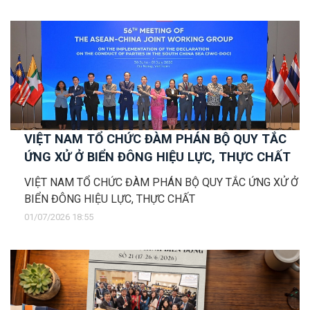
VIỆT NAM TỔ CHỨC ĐÀM PHÁN BỘ QUY TẮC
ỨNG XỬ Ở BIỂN ĐÔNG HIỆU LỰC, THỰC CHẤT
VIỆT NAM TỔ CHỨC ĐÀM PHÁN BỘ QUY TẮC ỨNG XỬ Ở
BIỂN ĐÔNG HIỆU LỰC, THỰC CHẤT
01/07/2026 18:55