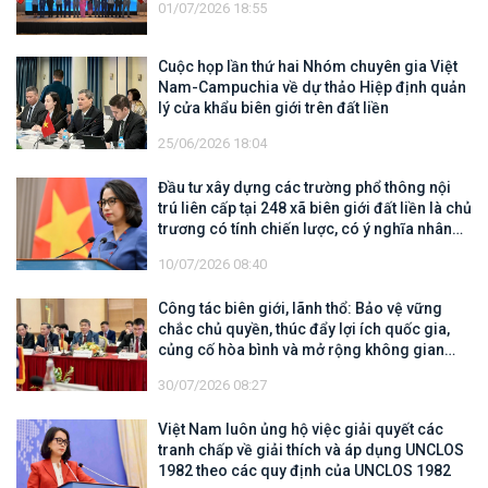
01/07/2026 18:55
Cuộc họp lần thứ hai Nhóm chuyên gia Việt
Nam-Campuchia về dự thảo Hiệp định quản
lý cửa khẩu biên giới trên đất liền
25/06/2026 18:04
Đầu tư xây dựng các trường phổ thông nội
trú liên cấp tại 248 xã biên giới đất liền là chủ
trương có tính chiến lược, có ý nghĩa nhân
văn sâu sắc
10/07/2026 08:40
Công tác biên giới, lãnh thổ: Bảo vệ vững
chắc chủ quyền, thúc đẩy lợi ích quốc gia,
củng cố hòa bình và mở rộng không gian
hợp tác, phát triển
30/07/2026 08:27
Việt Nam luôn ủng hộ việc giải quyết các
tranh chấp về giải thích và áp dụng UNCLOS
1982 theo các quy định của UNCLOS 1982