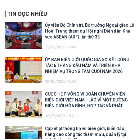
TIN ĐỌC NHIỀU
Ủy viên Bộ Chính trị, Bộ trưởng Ngoại giao Lê
Hoài Trung tham dự Hội nghị Diễn đàn Khu
vực ASEAN (ARF) lần thứ 33
23/07/2026 19:49
ỦY BAN BIÊN GIỚI QUỐC GIA SƠ KẾT CÔNG
TÁC 6 THÁNG ĐẦU NĂM VÀ TRIỂN KHAI
NHIỆM VỤ TRỌNG TÂM CUỐI NĂM 2026
12/06/2026 16:32
CUỘC HỌP VÒNG VI ĐOÀN CHUYÊN VIÊN
BIÊN GIỚI VIỆT NAM - LÀO VÌ MỘT ĐƯỜNG
BIÊN GIỚI HÒA BÌNH, HỢP TÁC VÀ PHÁT
TRIỂN
16/07/2026 18:21
Cập nhật thông tin về biên giới, biển đảo,
nâng cao công tác tham mưu, quản lý tại