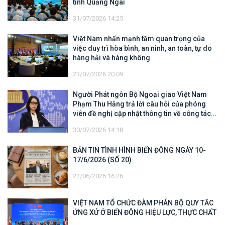
tỉnh Quảng Ngãi
31/07/2026 14:25
Việt Nam nhấn mạnh tầm quan trọng của
việc duy trì hòa bình, an ninh, an toàn, tự do
hàng hải và hàng không
23/07/2026 20:09
Người Phát ngôn Bộ Ngoại giao Việt Nam
Phạm Thu Hằng trả lời câu hỏi của phóng
viên đề nghị cập nhật thông tin về công tác
tìm kiếm, cứu hộ các thuyền viên Việt Nam
30/07/2026 14:18
trên tàu Khôi Nguyên 18
BẢN TIN TÌNH HÌNH BIỂN ĐÔNG NGÀY 10-
17/6/2026 (SỐ 20)
22/06/2026 16:26
VIỆT NAM TỔ CHỨC ĐÀM PHÁN BỘ QUY TẮC
ỨNG XỬ Ở BIỂN ĐÔNG HIỆU LỰC, THỰC CHẤT