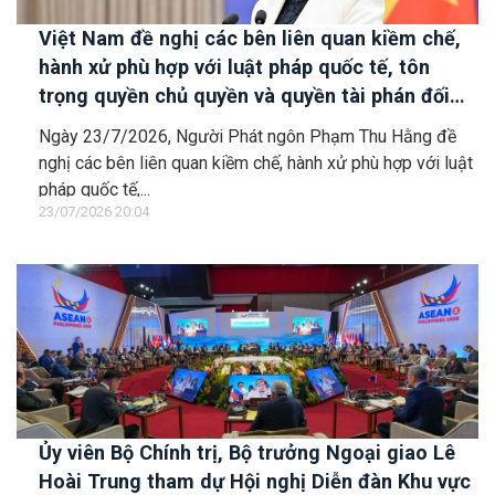
Việt Nam đề nghị các bên liên quan kiềm chế,
hành xử phù hợp với luật pháp quốc tế, tôn
trọng quyền chủ quyền và quyền tài phán đối
với vùng đặc quyền kinh tế và thềm lục địa của
Ngày 23/7/2026, Người Phát ngôn Phạm Thu Hằng đề
quốc gia ven biển
nghị các bên liên quan kiềm chế, hành xử phù hợp với luật
pháp quốc tế,...
23/07/2026 20:04
Ủy viên Bộ Chính trị, Bộ trưởng Ngoại giao Lê
Hoài Trung tham dự Hội nghị Diễn đàn Khu vực