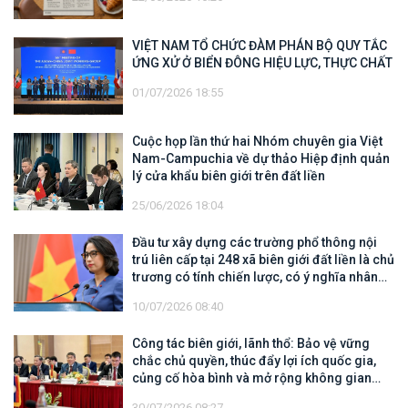
VIỆT NAM TỔ CHỨC ĐÀM PHÁN BỘ QUY TẮC
ỨNG XỬ Ở BIỂN ĐÔNG HIỆU LỰC, THỰC CHẤT
01/07/2026 18:55
Cuộc họp lần thứ hai Nhóm chuyên gia Việt
Nam-Campuchia về dự thảo Hiệp định quản
lý cửa khẩu biên giới trên đất liền
25/06/2026 18:04
Đầu tư xây dựng các trường phổ thông nội
trú liên cấp tại 248 xã biên giới đất liền là chủ
trương có tính chiến lược, có ý nghĩa nhân
văn sâu sắc
10/07/2026 08:40
Công tác biên giới, lãnh thổ: Bảo vệ vững
chắc chủ quyền, thúc đẩy lợi ích quốc gia,
củng cố hòa bình và mở rộng không gian
hợp tác, phát triển
30/07/2026 08:27