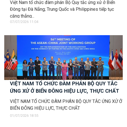
Việt Nam tổ chức đàm phán Bộ Quy tắc ứng xử ở Biển
Đông tại Đà Nẵng; Trung Quốc và Philippines tiếp tục
căng thẳng...
07/07/2026 11:04
VIỆT NAM TỔ CHỨC ĐÀM PHÁN BỘ QUY TẮC
ỨNG XỬ Ở BIỂN ĐÔNG HIỆU LỰC, THỰC CHẤT
VIỆT NAM TỔ CHỨC ĐÀM PHÁN BỘ QUY TẮC ỨNG XỬ Ở
BIỂN ĐÔNG HIỆU LỰC, THỰC CHẤT
01/07/2026 18:55