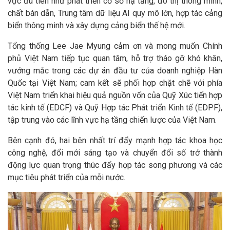
vực ưu tiên như phát triển cơ sở hạ tầng, đô thị thông minh,
chất bán dẫn, Trung tâm dữ liệu AI quy mô lớn, hợp tác cảng
biển thông minh và xây dựng cảng biển thế hệ mới.
Tổng thống Lee Jae Myung cảm ơn và mong muốn Chính
phủ Việt Nam tiếp tục quan tâm, hỗ trợ tháo gỡ khó khăn,
vướng mắc trong các dự án đầu tư của doanh nghiệp Hàn
Quốc tại Việt Nam; cam kết sẽ phối hợp chặt chẽ với phía
Việt Nam triển khai hiệu quả nguồn vốn của Quỹ Xúc tiến hợp
tác kinh tế (EDCF) và Quỹ Hợp tác Phát triển Kinh tế (EDPF),
tập trung vào các lĩnh vực hạ tầng chiến lược của Việt Nam.
Bên cạnh đó, hai bên nhất trí đẩy mạnh hợp tác khoa học
công nghệ, đổi mới sáng tạo và chuyển đổi số trở thành
động lực quan trọng thúc đẩy hợp tác song phương và các
mục tiêu phát triển của mỗi nước.