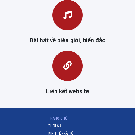
Bài hát về biên giới, biển đảo
Liên kết website
(CURRENT)
TRANG CHỦ
THỜI SỰ
KINH TẾ - XÃ HỘI