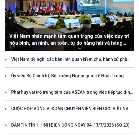
Việt Nam nhấn mạnh tầm quan trọng của việc duy trì
hòa bình, an ninh, an toàn, tự do hàng hải và hàng
không
Việt Nam đề nghị các bên liên quan kiềm chế, hành xử phù
hợp với luật pháp quốc tế, tôn trọng quyền chủ quyền và quyền tài
phán đối với vùng đặc quyền kinh tế và thềm lục địa của quốc gia
ven biển
Ủy viên Bộ Chính trị, Bộ trưởng Ngoại giao Lê Hoài Trung
tham dự Hội nghị Diễn đàn Khu vực ASEAN (ARF) lần thứ 33
Phát huy vai trò trung tâm của ASEAN trong việc tiếp tục định
hướng cho đối thoại và hợp tác ở khu vực
CUỘC HỌP VÒNG VI ĐOÀN CHUYÊN VIÊN BIÊN GIỚI VIỆT NAM
- LÀO VÌ MỘT ĐƯỜNG BIÊN GIỚI HÒA BÌNH, HỢP TÁC VÀ PHÁT
TRIỂN
BẢN TIN TÌNH HÌNH BIỂN ĐÔNG NGÀY 04-13/7/2026 (SỐ 23)