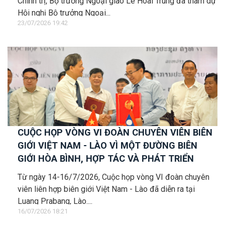
Chính trị, Bộ trưởng Ngoại giao Lê Hoài Trung đã tham dự
Hội nghị Bộ trưởng Ngoại...
23/07/2026 19:42
CUỘC HỌP VÒNG VI ĐOÀN CHUYÊN VIÊN BIÊN
GIỚI VIỆT NAM - LÀO VÌ MỘT ĐƯỜNG BIÊN
GIỚI HÒA BÌNH, HỢP TÁC VÀ PHÁT TRIỂN
Từ ngày 14-16/7/2026, Cuộc họp vòng VI đoàn chuyên
viên liên hợp biên giới Việt Nam - Lào đã diễn ra tại
Luang Prabang, Lào....
16/07/2026 18:21