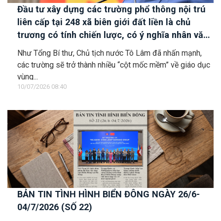
Đầu tư xây dựng các trường phổ thông nội trú
liên cấp tại 248 xã biên giới đất liền là chủ
trương có tính chiến lược, có ý nghĩa nhân văn
sâu sắc
Như Tổng Bí thư, Chủ tịch nước Tô Lâm đã nhấn mạnh,
các trường sẽ trở thành nhiều “cột mốc mềm” về giáo dục
vùng...
10/07/2026 08:40
BẢN TIN TÌNH HÌNH BIỂN ĐÔNG NGÀY 26/6-
04/7/2026 (SỐ 22)