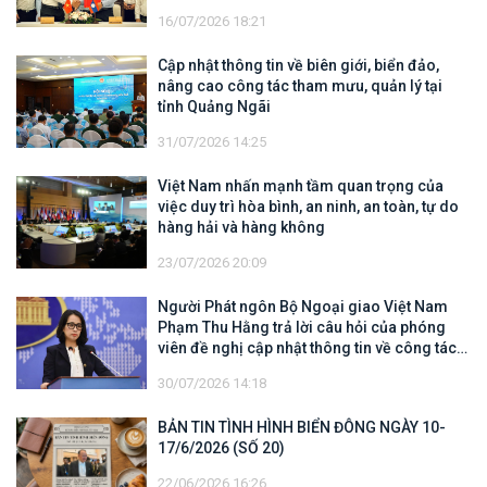
TRIỂN
16/07/2026 18:21
Cập nhật thông tin về biên giới, biển đảo,
nâng cao công tác tham mưu, quản lý tại
tỉnh Quảng Ngãi
31/07/2026 14:25
Việt Nam nhấn mạnh tầm quan trọng của
việc duy trì hòa bình, an ninh, an toàn, tự do
hàng hải và hàng không
23/07/2026 20:09
Người Phát ngôn Bộ Ngoại giao Việt Nam
Phạm Thu Hằng trả lời câu hỏi của phóng
viên đề nghị cập nhật thông tin về công tác
tìm kiếm, cứu hộ các thuyền viên Việt Nam
30/07/2026 14:18
trên tàu Khôi Nguyên 18
BẢN TIN TÌNH HÌNH BIỂN ĐÔNG NGÀY 10-
17/6/2026 (SỐ 20)
22/06/2026 16:26