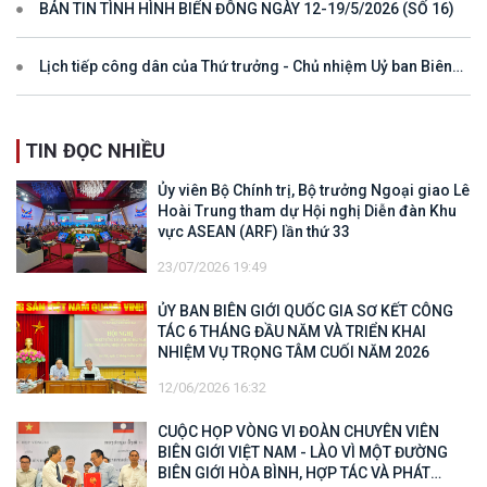
BẢN TIN TÌNH HÌNH BIỂN ĐÔNG NGÀY 12-19/5/2026 (SỐ 16)
Lịch tiếp công dân của Thứ trưởng - Chủ nhiệm Uỷ ban Biên
giới quốc gia năm 2025
TIN ĐỌC NHIỀU
Ủy viên Bộ Chính trị, Bộ trưởng Ngoại giao Lê
Hoài Trung tham dự Hội nghị Diễn đàn Khu
vực ASEAN (ARF) lần thứ 33
23/07/2026 19:49
ỦY BAN BIÊN GIỚI QUỐC GIA SƠ KẾT CÔNG
TÁC 6 THÁNG ĐẦU NĂM VÀ TRIỂN KHAI
NHIỆM VỤ TRỌNG TÂM CUỐI NĂM 2026
12/06/2026 16:32
CUỘC HỌP VÒNG VI ĐOÀN CHUYÊN VIÊN
BIÊN GIỚI VIỆT NAM - LÀO VÌ MỘT ĐƯỜNG
BIÊN GIỚI HÒA BÌNH, HỢP TÁC VÀ PHÁT