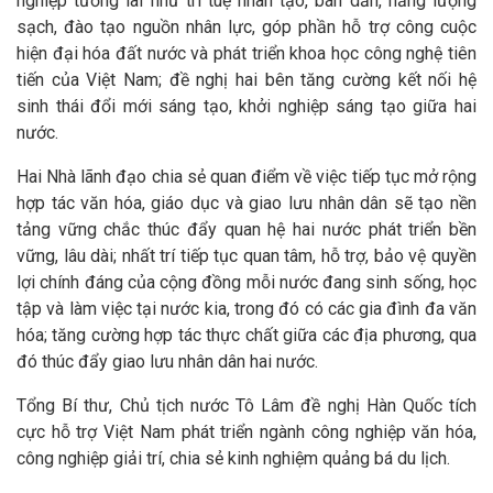
nghiệp tương lai như trí tuệ nhân tạo, bán dẫn, năng lượng
sạch, đào tạo nguồn nhân lực, góp phần hỗ trợ công cuộc
hiện đại hóa đất nước và phát triển khoa học công nghệ tiên
tiến của Việt Nam; đề nghị hai bên tăng cường kết nối hệ
sinh thái đổi mới sáng tạo, khởi nghiệp sáng tạo giữa hai
nước.
Hai Nhà lãnh đạo chia sẻ quan điểm về việc tiếp tục mở rộng
hợp tác văn hóa, giáo dục và giao lưu nhân dân sẽ tạo nền
tảng vững chắc thúc đẩy quan hệ hai nước phát triển bền
vững, lâu dài; nhất trí tiếp tục quan tâm, hỗ trợ, bảo vệ quyền
lợi chính đáng của cộng đồng mỗi nước đang sinh sống, học
tập và làm việc tại nước kia, trong đó có các gia đình đa văn
hóa; tăng cường hợp tác thực chất giữa các địa phương, qua
đó thúc đẩy giao lưu nhân dân hai nước.
Tổng Bí thư, Chủ tịch nước Tô Lâm đề nghị Hàn Quốc tích
cực hỗ trợ Việt Nam phát triển ngành công nghiệp văn hóa,
công nghiệp giải trí, chia sẻ kinh nghiệm quảng bá du lịch.