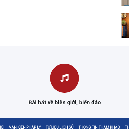
Bài hát về biên giới, biển đảo
HỘI
VĂN KIỆN PHÁP LÝ
TƯ LIỆU LỊCH SỬ
THÔNG TIN THAM KHẢO
TH