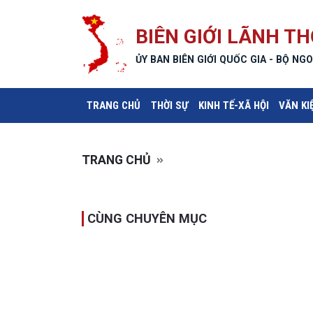
BIÊN GIỚI LÃNH TH
ỦY BAN BIÊN GIỚI QUỐC GIA - BỘ NGO
(CURRENT)
TRANG CHỦ
THỜI SỰ
KINH TẾ-XÃ HỘI
VĂN KI
TRANG CHỦ
CÙNG CHUYÊN MỤC