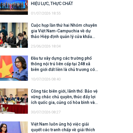
HIỆU LỰC, THỰC CHẤT
01/07/2026 18:55
Cuộc họp lần thứ hai Nhóm chuyên
gia Việt Nam-Campuchia về dự
thảo Hiệp định quản lý cửa khẩu
biên giới trên đất liền
25/06/2026 18:04
Đầu tư xây dựng các trường phổ
thông nội trú liên cấp tại 248 xã
biên giới đất liền là chủ trương có
tính chiến lược, có ý nghĩa nhân
10/07/2026 08:40
văn sâu sắc
Công tác biên giới, lãnh thổ: Bảo vệ
vững chắc chủ quyền, thúc đẩy lợi
ích quốc gia, củng cố hòa bình và
mở rộng không gian hợp tác, phát
30/07/2026 08:27
triển
Việt Nam luôn ủng hộ việc giải
quyết các tranh chấp về giải thích