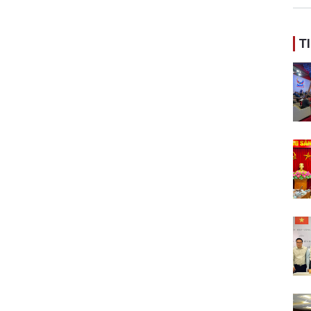
ban
T