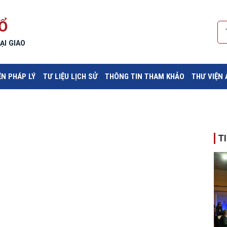
Ổ
ẠI GIAO
ỆN PHÁP LÝ
TƯ LIỆU LỊCH SỬ
THÔNG TIN THAM KHẢO
THƯ VIỆN
T