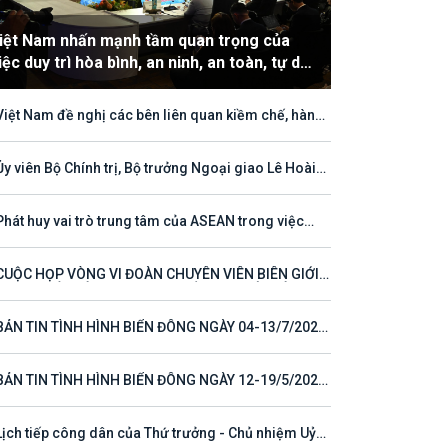
iệt Nam nhấn mạnh tầm quan trọng của
iệc duy trì hòa bình, an ninh, an toàn, tự do
àng hải và hàng không
Việt Nam đề nghị các bên liên quan kiềm chế, hành
hù hợp với luật pháp quốc tế, tôn trọng quyền chủ
ền và quyền tài phán đối với vùng đặc quyền kinh tế
thềm lục địa của quốc gia ven biển
Ủy viên Bộ Chính trị, Bộ trưởng Ngoại giao Lê Hoài
ng tham dự Hội nghị Diễn đàn Khu vực ASEAN (ARF)
thứ 33
Phát huy vai trò trung tâm của ASEAN trong việc
 tục định hướng cho đối thoại và hợp tác ở khu vực
CUỘC HỌP VÒNG VI ĐOÀN CHUYÊN VIÊN BIÊN GIỚI
T NAM - LÀO VÌ MỘT ĐƯỜNG BIÊN GIỚI HÒA BÌNH,
 TÁC VÀ PHÁT TRIỂN
BẢN TIN TÌNH HÌNH BIỂN ĐÔNG NGÀY 04-13/7/2026
 23)
BẢN TIN TÌNH HÌNH BIỂN ĐÔNG NGÀY 12-19/5/2026
 16)
Lịch tiếp công dân của Thứ trưởng - Chủ nhiệm Uỷ