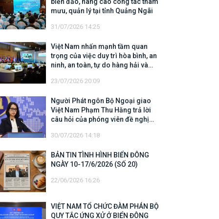
biển đảo, nâng cao công tác tham
mưu, quản lý tại tỉnh Quảng Ngãi
31/07/2026 14:25
Việt Nam nhấn mạnh tầm quan
trọng của việc duy trì hòa bình, an
ninh, an toàn, tự do hàng hải và
hàng không
23/07/2026 20:09
Người Phát ngôn Bộ Ngoại giao
Việt Nam Phạm Thu Hằng trả lời
câu hỏi của phóng viên đề nghị
cập nhật thông tin về công tác tìm
30/07/2026 14:18
kiếm, cứu hộ các thuyền viên Việt
Nam trên tàu Khôi Nguyên 18
BẢN TIN TÌNH HÌNH BIỂN ĐÔNG
NGÀY 10-17/6/2026 (SỐ 20)
22/06/2026 16:26
VIỆT NAM TỔ CHỨC ĐÀM PHÁN BỘ
QUY TẮC ỨNG XỬ Ở BIỂN ĐÔNG