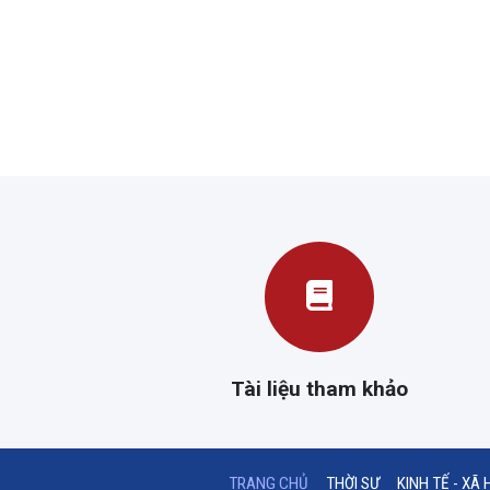
Tài liệu tham khảo
(CURRENT)
TRANG CHỦ
THỜI SỰ
KINH TẾ - XÃ 