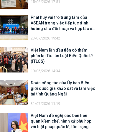
15/06/2026 17:51
Phát huy vai trò trung tâm của
ASEAN trong việc tiếp tục định
hướng cho đối thoại và hợp tác ở
khu vực
23/07/2026 19:42
Việt Nam lần đầu tiên có thẩm
phán tại Tòa án Luật Biển Quốc tế
(ITLOS)
19/06/2026 14:34
Đoàn công tác của Ủy ban Biên
giới quốc gia khảo sát và làm việc
tại tỉnh Quảng Ngãi
31/07/2026 11:19
Việt Nam đề nghị các bên liên
quan kiềm chế, hành xử phù hợp
với luật pháp quốc tế, tôn trọng