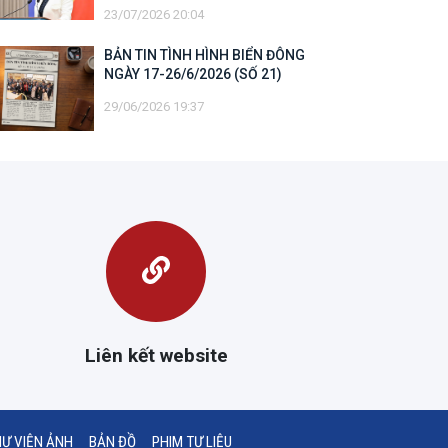
quyền chủ quyền và quyền tài phán
23/07/2026 20:04
đối với vùng đặc quyền kinh tế và
thềm lục địa của quốc gia ven biển
BẢN TIN TÌNH HÌNH BIỂN ĐÔNG
NGÀY 17-26/6/2026 (SỐ 21)
29/06/2026 19:37
Liên kết website
Ư VIỆN ẢNH
BẢN ĐỒ
PHIM TƯ LIỆU