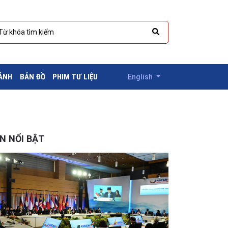
 ẢNH
BẢN ĐỒ
PHIM TƯ LIỆU
English
IN NỔI BẬT