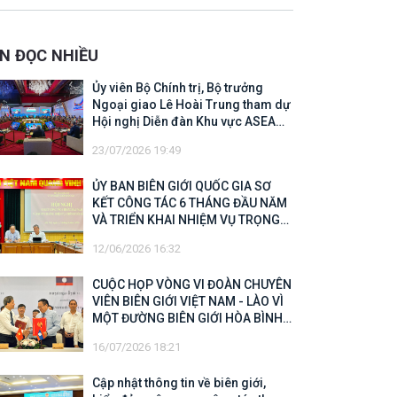
 Biên giới quốc gia năm 2025
IN ĐỌC NHIỀU
Ủy viên Bộ Chính trị, Bộ trưởng
Ngoại giao Lê Hoài Trung tham dự
Hội nghị Diễn đàn Khu vực ASEAN
(ARF) lần thứ 33
23/07/2026 19:49
ỦY BAN BIÊN GIỚI QUỐC GIA SƠ
KẾT CÔNG TÁC 6 THÁNG ĐẦU NĂM
VÀ TRIỂN KHAI NHIỆM VỤ TRỌNG
TÂM CUỐI NĂM 2026
12/06/2026 16:32
CUỘC HỌP VÒNG VI ĐOÀN CHUYÊN
VIÊN BIÊN GIỚI VIỆT NAM - LÀO VÌ
MỘT ĐƯỜNG BIÊN GIỚI HÒA BÌNH,
HỢP TÁC VÀ PHÁT TRIỂN
16/07/2026 18:21
Cập nhật thông tin về biên giới,