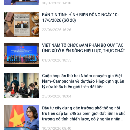
30/07/2026 14:18
trên tàu Khôi Nguyên 18
BẢN TIN TÌNH HÌNH BIỂN ĐÔNG NGÀY 10-
17/6/2026 (SỐ 20)
22/06/2026 16:26
VIỆT NAM TỔ CHỨC ĐÀM PHÁN BỘ QUY TẮC
ỨNG XỬ Ở BIỂN ĐÔNG HIỆU LỰC, THỰC CHẤT
01/07/2026 18:55
Cuộc họp lần thứ hai Nhóm chuyên gia Việt
Nam-Campuchia về dự thảo Hiệp định quản
lý cửa khẩu biên giới trên đất liền
25/06/2026 18:04
Đầu tư xây dựng các trường phổ thông nội
trú liên cấp tại 248 xã biên giới đất liền là chủ
trương có tính chiến lược, có ý nghĩa nhân
văn sâu sắc
10/07/2026 08:40