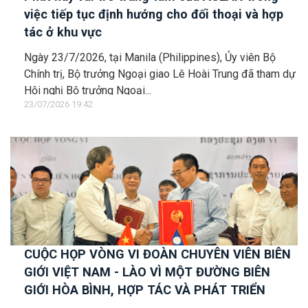
việc tiếp tục định hướng cho đối thoại và hợp
tác ở khu vực
Ngày 23/7/2026, tại Manila (Philippines), Ủy viên Bộ
Chính trị, Bộ trưởng Ngoại giao Lê Hoài Trung đã tham dự
Hội nghị Bộ trưởng Ngoại...
23/07/2026 19:42
CUỘC HỌP VÒNG VI ĐOÀN CHUYÊN VIÊN BIÊN
GIỚI VIỆT NAM - LÀO VÌ MỘT ĐƯỜNG BIÊN
GIỚI HÒA BÌNH, HỢP TÁC VÀ PHÁT TRIỂN