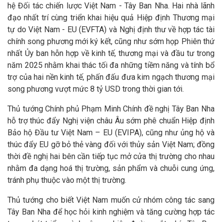
hệ Đối tác chiến lược Việt Nam - Tây Ban Nha. Hai nhà lãnh
đạo nhất trí cùng triển khai hiệu quả Hiệp định Thương mại
tự do Việt Nam - EU (EVFTA) và Nghị định thư về hợp tác tài
chính song phương mới ký kết, cũng như sớm họp Phiên thứ
nhất Ủy ban hỗn hợp về kinh tế, thương mại và đầu tư trong
năm 2025 nhằm khai thác tối đa những tiềm năng và tính bổ
trợ của hai nền kinh tế, phấn đấu đưa kim ngạch thương mại
song phương vượt mức 8 tỷ USD trong thời gian tới.
Thủ tướng Chính phủ Phạm Minh Chính đề nghị Tây Ban Nha
hỗ trợ thúc đẩy Nghị viện châu Âu sớm phê chuẩn Hiệp định
Bảo hộ Đầu tư Việt Nam – EU (EVIPA), cũng như ủng hộ và
thúc đẩy EU gỡ bỏ thẻ vàng đối với thủy sản Việt Nam; đồng
thời đề nghị hai bên cần tiếp tục mở cửa thị trường cho nhau
nhằm đa dạng hoá thị trường, sản phẩm và chuỗi cung ứng,
tránh phụ thuộc vào một thị trường.
Thủ tướng cho biết Việt Nam muốn cử nhóm công tác sang
Tây Ban Nha để học hỏi kinh nghiệm và tăng cường hợp tác