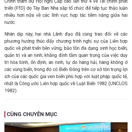
Chính tham dự Hội nghị Cấp cao lần thứ 4 về Tài chính phát
triển (FfD) do Tây Ban Nha sắp tổ chức để tiếp tục thảo luận
nhiều hơn nữa về các lĩnh vực hợp tác tiềm năng giữa hai
nước.
Nhân dịp này, hai nhà Lãnh đạo đã cùng trao đổi về các
phương hướng thúc đẩy chương trình nghị sự của Liên hợp
quốc về phát triển bền vững, bảo tồn đa dạng sinh học biển,
quản trị và an ninh; khẳng định tầm quan trọng của việc duy
trì hòa bình, ổn định, an ninh, tự do hàng hải, hàng không ở
các vùng biển, trong đó có Biển Đông trên cơ sở tôn trọng lợi
ích của các quốc gia ven biển phù hợp với luật pháp quốc tế,
nhất là Công ước Liên hợp quốc về Luật Biển 1982 (UNCLOS
1982).
CÙNG CHUYÊN MỤC