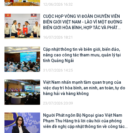
12/06/2026 16:32
CUỘC HỌP VÒNG VI ĐOÀN CHUYÊN VIÊN
BIÊN GIỚI VIỆT NAM - LÀO VÌ MỘT ĐƯỜNG
BIÊN GIỚI HÒA BÌNH, HỢP TÁC VÀ PHÁT
TRIỂN
16/07/2026 18:21
Cập nhật thông tin về biên giới, biển đảo,
nâng cao công tác tham mưu, quản lý tại
tỉnh Quảng Ngãi
31/07/2026 14:25
Việt Nam nhấn mạnh tầm quan trọng của
việc duy trì hòa bình, an ninh, an toàn, tự do
hàng hải và hàng không
23/07/2026 20:09
Người Phát ngôn Bộ Ngoại giao Việt Nam
Phạm Thu Hằng trả lời câu hỏi của phóng
viên đề nghị cập nhật thông tin về công tác
tìm kiếm, cứu hộ các thuyền viên Việt Nam