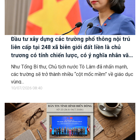
Đầu tư xây dựng các trường phổ thông nội trú
liên cấp tại 248 xã biên giới đất liền là chủ
trương có tính chiến lược, có ý nghĩa nhân văn
sâu sắc
Như Tổng Bí thư, Chủ tịch nước Tô Lâm đã nhấn mạnh,
các trường sẽ trở thành nhiều “cột mốc mềm” về giáo dục
vùng...
10/07/2026 08:40