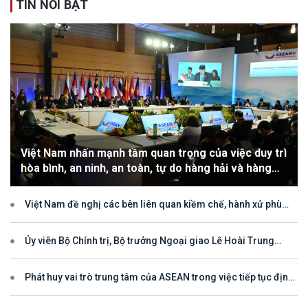
TIN NỔI BẬT
Việt Nam nhấn mạnh tầm quan trọng của việc duy trì
hòa bình, an ninh, an toàn, tự do hàng hải và hàng
không
Việt Nam đề nghị các bên liên quan kiềm chế, hành xử phù
hợp với luật pháp quốc tế, tôn trọng quyền chủ quyền và quyền tài
phán đối với vùng đặc quyền kinh tế và thềm lục địa của quốc gia
ven biển
Ủy viên Bộ Chính trị, Bộ trưởng Ngoại giao Lê Hoài Trung
tham dự Hội nghị Diễn đàn Khu vực ASEAN (ARF) lần thứ 33
Phát huy vai trò trung tâm của ASEAN trong việc tiếp tục định
hướng cho đối thoại và hợp tác ở khu vực