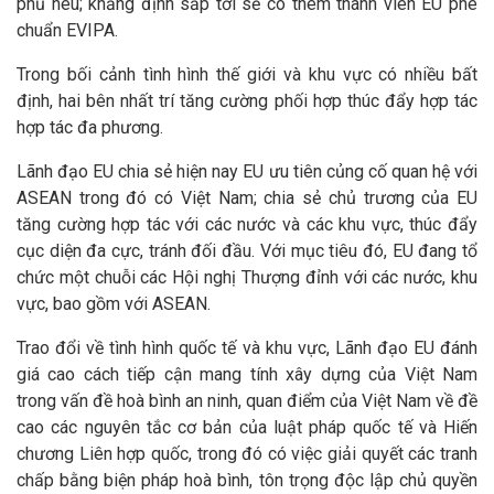
phủ nêu; khẳng định sắp tới sẽ có thêm thành viên EU phê
chuẩn EVIPA.
Trong bối cảnh tình hình thế giới và khu vực có nhiều bất
định, hai bên nhất trí tăng cường phối hợp thúc đẩy hợp tác
hợp tác đa phương.
Lãnh đạo EU chia sẻ hiện nay EU ưu tiên củng cố quan hệ với
ASEAN trong đó có Việt Nam; chia sẻ chủ trương của EU
tăng cường hợp tác với các nước và các khu vực, thúc đẩy
cục diện đa cực, tránh đối đầu. Với mục tiêu đó, EU đang tổ
chức một chuỗi các Hội nghị Thượng đỉnh với các nước, khu
vực, bao gồm với ASEAN.
Trao đổi về tình hình quốc tế và khu vực, Lãnh đạo EU đánh
giá cao cách tiếp cận mang tính xây dựng của Việt Nam
trong vấn đề hoà bình an ninh, quan điểm của Việt Nam về đề
cao các nguyên tắc cơ bản của luật pháp quốc tế và Hiến
chương Liên hợp quốc, trong đó có việc giải quyết các tranh
chấp bằng biện pháp hoà bình, tôn trọng độc lập chủ quyền