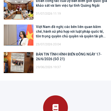
Đoàn công tác của Ủy ban Biên giới quốc gia
khảo sát và làm việc tại tỉnh Quảng Ngãi
31/07/2026 11:19
Việt Nam đề nghị các bên liên quan kiềm
chế, hành xử phù hợp với luật pháp quốc tế,
tôn trọng quyền chủ quyền và quyền tài phán
đối với vùng đặc quyền kinh tế và thềm lục
23/07/2026 20:04
địa của quốc gia ven biển
BẢN TIN TÌNH HÌNH BIỂN ĐÔNG NGÀY 17-
26/6/2026 (SỐ 21)
29/06/2026 19:37