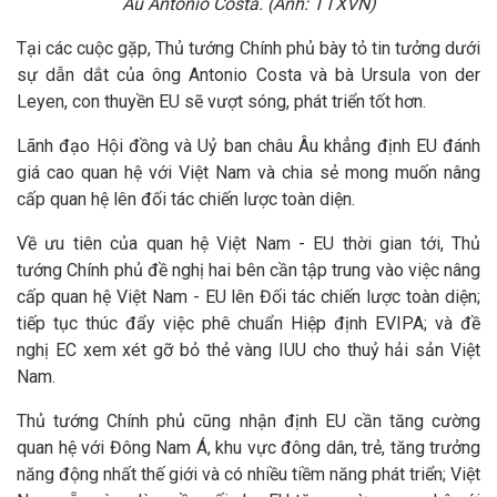
Âu Antonio Costa. (Ảnh: TTXVN)
Tại các cuộc gặp, Thủ tướng Chính phủ bày tỏ tin tưởng dưới
sự dẫn dắt của ông Antonio Costa và bà Ursula von der
Leyen, con thuyền EU sẽ vượt sóng, phát triển tốt hơn.
Lãnh đạo Hội đồng và Uỷ ban châu Âu khẳng định EU đánh
giá cao quan hệ với Việt Nam và chia sẻ mong muốn nâng
cấp quan hệ lên đối tác chiến lược toàn diện.
Về ưu tiên của quan hệ Việt Nam - EU thời gian tới, Thủ
tướng Chính phủ đề nghị hai bên cần tập trung vào việc nâng
cấp quan hệ Việt Nam - EU lên Đối tác chiến lược toàn diện;
tiếp tục thúc đẩy việc phê chuẩn Hiệp định EVIPA; và đề
nghị EC xem xét gỡ bỏ thẻ vàng IUU cho thuỷ hải sản Việt
Nam.
Thủ tướng Chính phủ cũng nhận định EU cần tăng cường
quan hệ với Đông Nam Á, khu vực đông dân, trẻ, tăng trưởng
năng động nhất thế giới và có nhiều tiềm năng phát triển; Việt