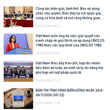
Công tác biên giới, lãnh thổ: Bảo vệ vững
chắc chủ quyền, thúc đẩy lợi ích quốc gia,
củng cố hòa bình và mở rộng không gian
hợp tác, phát triển
30/07/2026 08:27
Việt Nam luôn ủng hộ việc giải quyết các
tranh chấp về giải thích và áp dụng UNCLOS
1982 theo các quy định của UNCLOS 1982
12/07/2026 15:33
Việt Nam thúc đẩy trao đổi, hợp tác nhằm
bảo đảm an toàn, an ninh và tự do hàng hải
phù hợp với luật pháp quốc tế
16/06/2026 17:12
BẢN TIN TÌNH HÌNH BIỂN ĐÔNG NGÀY 26/6-
04/7/2026 (SỐ 22)
07/07/2026 11:04