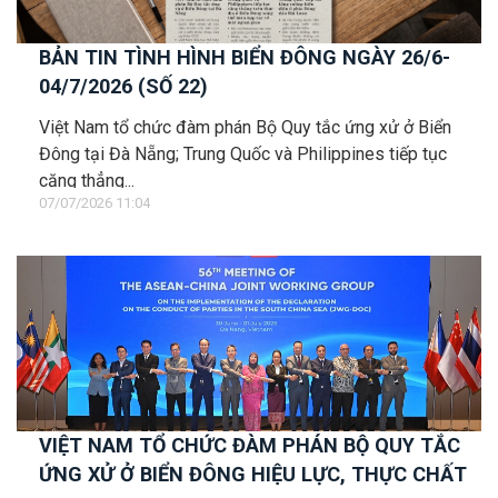
BẢN TIN TÌNH HÌNH BIỂN ĐÔNG NGÀY 26/6-
04/7/2026 (SỐ 22)
Việt Nam tổ chức đàm phán Bộ Quy tắc ứng xử ở Biển
Đông tại Đà Nẵng; Trung Quốc và Philippines tiếp tục
căng thẳng...
07/07/2026 11:04
VIỆT NAM TỔ CHỨC ĐÀM PHÁN BỘ QUY TẮC
ỨNG XỬ Ở BIỂN ĐÔNG HIỆU LỰC, THỰC CHẤT