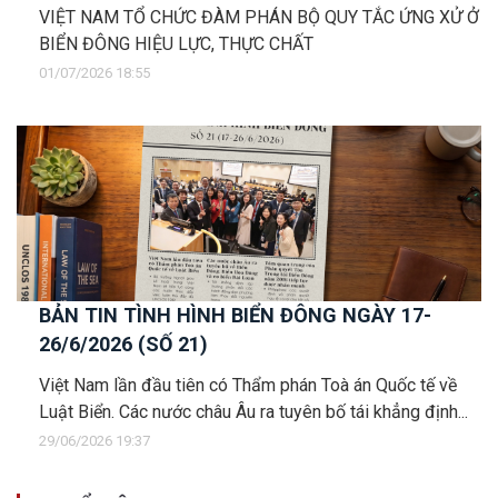
VIỆT NAM TỔ CHỨC ĐÀM PHÁN BỘ QUY TẮC ỨNG XỬ Ở
BIỂN ĐÔNG HIỆU LỰC, THỰC CHẤT
01/07/2026 18:55
BẢN TIN TÌNH HÌNH BIỂN ĐÔNG NGÀY 17-
26/6/2026 (SỐ 21)
Việt Nam lần đầu tiên có Thẩm phán Toà án Quốc tế về
Luật Biển. Các nước châu Âu ra tuyên bố tái khẳng định...
29/06/2026 19:37