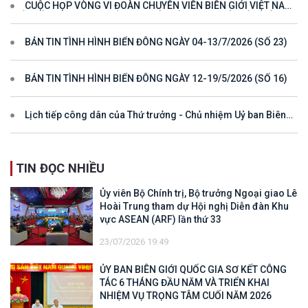
CUỘC HỌP VÒNG VI ĐOÀN CHUYÊN VIÊN BIÊN GIỚI VIỆT NAM
- LÀO VÌ MỘT ĐƯỜNG BIÊN GIỚI HÒA BÌNH, HỢP TÁC VÀ PHÁT
TRIỂN
BẢN TIN TÌNH HÌNH BIỂN ĐÔNG NGÀY 04-13/7/2026 (SỐ 23)
BẢN TIN TÌNH HÌNH BIỂN ĐÔNG NGÀY 12-19/5/2026 (SỐ 16)
Lịch tiếp công dân của Thứ trưởng - Chủ nhiệm Uỷ ban Biên
giới quốc gia năm 2025
TIN ĐỌC NHIỀU
Ủy viên Bộ Chính trị, Bộ trưởng Ngoại giao Lê
Hoài Trung tham dự Hội nghị Diễn đàn Khu
vực ASEAN (ARF) lần thứ 33
23/07/2026 19:49
ỦY BAN BIÊN GIỚI QUỐC GIA SƠ KẾT CÔNG
TÁC 6 THÁNG ĐẦU NĂM VÀ TRIỂN KHAI
NHIỆM VỤ TRỌNG TÂM CUỐI NĂM 2026