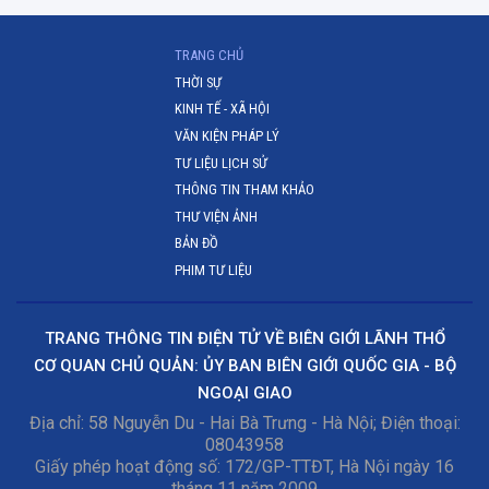
(CURRENT)
TRANG CHỦ
THỜI SỰ
KINH TẾ - XÃ HỘI
VĂN KIỆN PHÁP LÝ
TƯ LIỆU LỊCH SỬ
THÔNG TIN THAM KHẢO
THƯ VIỆN ẢNH
BẢN ĐỒ
PHIM TƯ LIỆU
TRANG THÔNG TIN ĐIỆN TỬ VỀ BIÊN GIỚI LÃNH THỔ
CƠ QUAN CHỦ QUẢN: ỦY BAN BIÊN GIỚI QUỐC GIA - BỘ
NGOẠI GIAO
Địa chỉ: 58 Nguyễn Du - Hai Bà Trưng - Hà Nội; Điện thoại:
08043958
Giấy phép hoạt động số: 172/GP-TTĐT, Hà Nội ngày 16
tháng 11 năm 2009