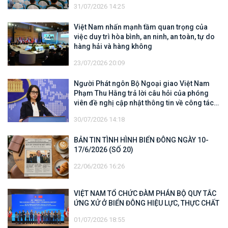
31/07/2026 14:25
Việt Nam nhấn mạnh tầm quan trọng của
việc duy trì hòa bình, an ninh, an toàn, tự do
hàng hải và hàng không
23/07/2026 20:09
Người Phát ngôn Bộ Ngoại giao Việt Nam
Phạm Thu Hằng trả lời câu hỏi của phóng
viên đề nghị cập nhật thông tin về công tác
tìm kiếm, cứu hộ các thuyền viên Việt Nam
30/07/2026 14:18
trên tàu Khôi Nguyên 18
BẢN TIN TÌNH HÌNH BIỂN ĐÔNG NGÀY 10-
17/6/2026 (SỐ 20)
22/06/2026 16:26
VIỆT NAM TỔ CHỨC ĐÀM PHÁN BỘ QUY TẮC
ỨNG XỬ Ở BIỂN ĐÔNG HIỆU LỰC, THỰC CHẤT
01/07/2026 18:55