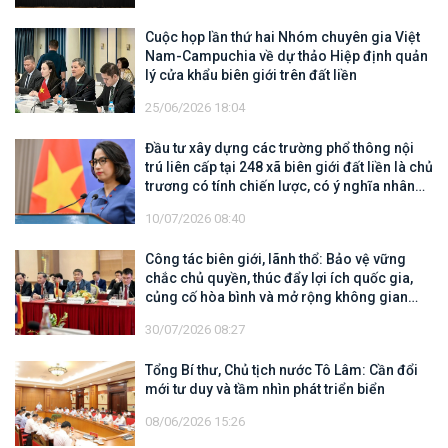
Cuộc họp lần thứ hai Nhóm chuyên gia Việt
Nam-Campuchia về dự thảo Hiệp định quản
lý cửa khẩu biên giới trên đất liền
25/06/2026 18:04
Đầu tư xây dựng các trường phổ thông nội
trú liên cấp tại 248 xã biên giới đất liền là chủ
trương có tính chiến lược, có ý nghĩa nhân
văn sâu sắc
10/07/2026 08:40
Công tác biên giới, lãnh thổ: Bảo vệ vững
chắc chủ quyền, thúc đẩy lợi ích quốc gia,
củng cố hòa bình và mở rộng không gian
hợp tác, phát triển
30/07/2026 08:27
Tổng Bí thư, Chủ tịch nước Tô Lâm: Cần đổi
mới tư duy và tầm nhìn phát triển biển
08/06/2026 15:26