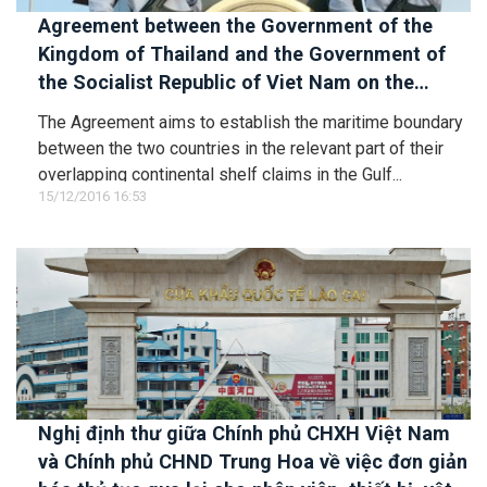
Agreement between the Government of the
Kingdom of Thailand and the Government of
the Socialist Republic of Viet Nam on the
delimitation of the maritime boundary between
The Agreement aims to establish the maritime boundary
the two countries in the Gulf of Thailand
between the two countries in the relevant part of their
overlapping continental shelf claims in the Gulf...
15/12/2016 16:53
Nghị định thư giữa Chính phủ CHXH Việt Nam
và Chính phủ CHND Trung Hoa về việc đơn giản