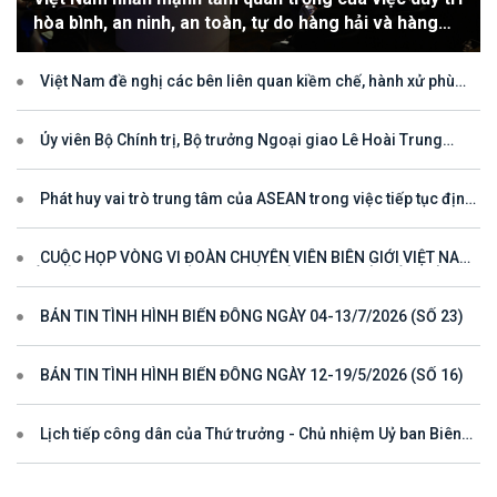
hòa bình, an ninh, an toàn, tự do hàng hải và hàng
không
Việt Nam đề nghị các bên liên quan kiềm chế, hành xử phù
hợp với luật pháp quốc tế, tôn trọng quyền chủ quyền và quyền tài
phán đối với vùng đặc quyền kinh tế và thềm lục địa của quốc gia
ven biển
Ủy viên Bộ Chính trị, Bộ trưởng Ngoại giao Lê Hoài Trung
tham dự Hội nghị Diễn đàn Khu vực ASEAN (ARF) lần thứ 33
Phát huy vai trò trung tâm của ASEAN trong việc tiếp tục định
hướng cho đối thoại và hợp tác ở khu vực
CUỘC HỌP VÒNG VI ĐOÀN CHUYÊN VIÊN BIÊN GIỚI VIỆT NAM
- LÀO VÌ MỘT ĐƯỜNG BIÊN GIỚI HÒA BÌNH, HỢP TÁC VÀ PHÁT
TRIỂN
BẢN TIN TÌNH HÌNH BIỂN ĐÔNG NGÀY 04-13/7/2026 (SỐ 23)
BẢN TIN TÌNH HÌNH BIỂN ĐÔNG NGÀY 12-19/5/2026 (SỐ 16)
Lịch tiếp công dân của Thứ trưởng - Chủ nhiệm Uỷ ban Biên
giới quốc gia năm 2025