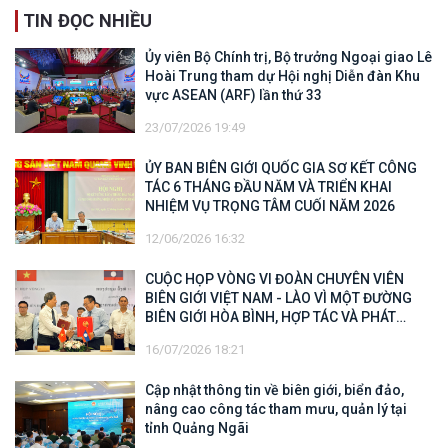
TIN ĐỌC NHIỀU
Ủy viên Bộ Chính trị, Bộ trưởng Ngoại giao Lê
Hoài Trung tham dự Hội nghị Diễn đàn Khu
vực ASEAN (ARF) lần thứ 33
23/07/2026 19:49
ỦY BAN BIÊN GIỚI QUỐC GIA SƠ KẾT CÔNG
TÁC 6 THÁNG ĐẦU NĂM VÀ TRIỂN KHAI
NHIỆM VỤ TRỌNG TÂM CUỐI NĂM 2026
12/06/2026 16:32
CUỘC HỌP VÒNG VI ĐOÀN CHUYÊN VIÊN
BIÊN GIỚI VIỆT NAM - LÀO VÌ MỘT ĐƯỜNG
BIÊN GIỚI HÒA BÌNH, HỢP TÁC VÀ PHÁT
TRIỂN
16/07/2026 18:21
Cập nhật thông tin về biên giới, biển đảo,
nâng cao công tác tham mưu, quản lý tại
tỉnh Quảng Ngãi