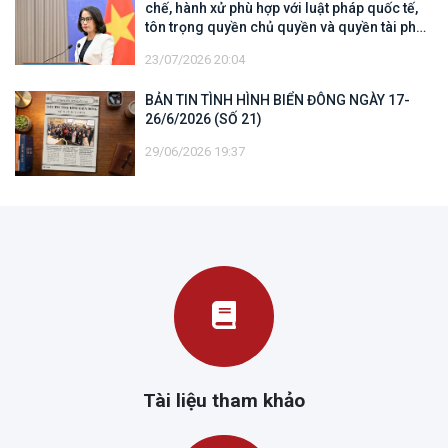
chế, hành xử phù hợp với luật pháp quốc tế,
tôn trọng quyền chủ quyền và quyền tài phán
đối với vùng đặc quyền kinh tế và thềm lục
23/07/2026 20:04
địa của quốc gia ven biển
BẢN TIN TÌNH HÌNH BIỂN ĐÔNG NGÀY 17-
26/6/2026 (SỐ 21)
29/06/2026 19:37
Tài liệu tham khảo