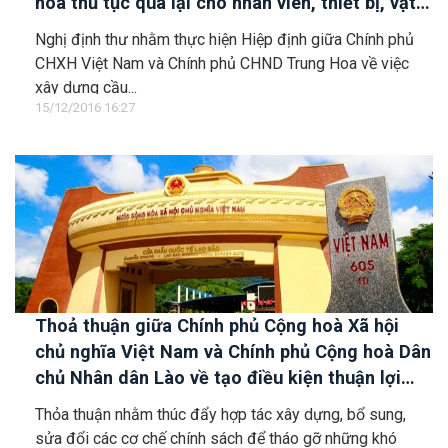
hóa thủ tục qua lại cho nhân viên, thiết bị, vật
liệu, phương tiện thi công để cùng xây dựng
Nghị định thư nhằm thực hiện Hiệp định giữa Chính phủ
cầu đường bộ qua sông Nậm Thi tại cửa khẩu
CHXH Việt Nam và Chính phủ CHND Trung Hoa về việc
Lào Cai - Hà Khẩu
xây dựng cầu...
15/12/2016 16:27
Thoả thuận giữa Chính phủ Cộng hoà Xã hội
chủ nghĩa Việt Nam và Chính phủ Cộng hoà Dân
chủ Nhân dân Lào về tạo điều kiện thuận lợi
cho người, phương tiện và hàng hoá qua lại
Thỏa thuận nhằm thúc đẩy hợp tác xây dựng, bổ sung,
biên giới giữa hai nước
sửa đổi các cơ chế chính sách để tháo gỡ những khó