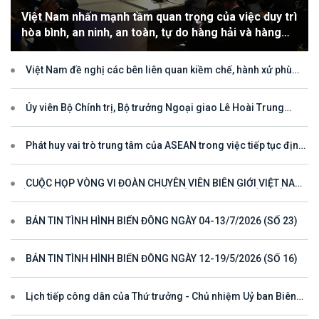
Việt Nam nhấn mạnh tầm quan trọng của việc duy trì
hòa bình, an ninh, an toàn, tự do hàng hải và hàng
không
Việt Nam đề nghị các bên liên quan kiềm chế, hành xử phù
hợp với luật pháp quốc tế, tôn trọng quyền chủ quyền và quyền tài
phán đối với vùng đặc quyền kinh tế và thềm lục địa của quốc gia
ven biển
Ủy viên Bộ Chính trị, Bộ trưởng Ngoại giao Lê Hoài Trung
tham dự Hội nghị Diễn đàn Khu vực ASEAN (ARF) lần thứ 33
Phát huy vai trò trung tâm của ASEAN trong việc tiếp tục định
hướng cho đối thoại và hợp tác ở khu vực
CUỘC HỌP VÒNG VI ĐOÀN CHUYÊN VIÊN BIÊN GIỚI VIỆT NAM
- LÀO VÌ MỘT ĐƯỜNG BIÊN GIỚI HÒA BÌNH, HỢP TÁC VÀ PHÁT
TRIỂN
BẢN TIN TÌNH HÌNH BIỂN ĐÔNG NGÀY 04-13/7/2026 (SỐ 23)
BẢN TIN TÌNH HÌNH BIỂN ĐÔNG NGÀY 12-19/5/2026 (SỐ 16)
Lịch tiếp công dân của Thứ trưởng - Chủ nhiệm Uỷ ban Biên
giới quốc gia năm 2025