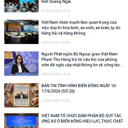
tỉnh Quảng Ngãi
31/07/2026 14:25
Việt Nam nhấn mạnh tầm quan trọng của
việc duy trì hòa bình, an ninh, an toàn, tự do
hàng hải và hàng không
23/07/2026 20:09
Người Phát ngôn Bộ Ngoại giao Việt Nam
Phạm Thu Hằng trả lời câu hỏi của phóng
viên đề nghị cập nhật thông tin về công tác
tìm kiếm, cứu hộ các thuyền viên Việt Nam
30/07/2026 14:18
trên tàu Khôi Nguyên 18
BẢN TIN TÌNH HÌNH BIỂN ĐÔNG NGÀY 10-
17/6/2026 (SỐ 20)
22/06/2026 16:26
VIỆT NAM TỔ CHỨC ĐÀM PHÁN BỘ QUY TẮC
ỨNG XỬ Ở BIỂN ĐÔNG HIỆU LỰC, THỰC CHẤT