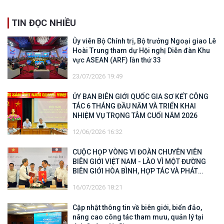
TIN ĐỌC NHIỀU
Ủy viên Bộ Chính trị, Bộ trưởng Ngoại giao Lê
Hoài Trung tham dự Hội nghị Diễn đàn Khu
vực ASEAN (ARF) lần thứ 33
23/07/2026 19:49
ỦY BAN BIÊN GIỚI QUỐC GIA SƠ KẾT CÔNG
TÁC 6 THÁNG ĐẦU NĂM VÀ TRIỂN KHAI
NHIỆM VỤ TRỌNG TÂM CUỐI NĂM 2026
12/06/2026 16:32
CUỘC HỌP VÒNG VI ĐOÀN CHUYÊN VIÊN
BIÊN GIỚI VIỆT NAM - LÀO VÌ MỘT ĐƯỜNG
BIÊN GIỚI HÒA BÌNH, HỢP TÁC VÀ PHÁT
TRIỂN
16/07/2026 18:21
Cập nhật thông tin về biên giới, biển đảo,
nâng cao công tác tham mưu, quản lý tại