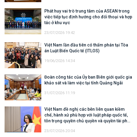
Phát huy vai trò trung tâm của ASEAN trong
việc tiếp tục định hướng cho đối thoại và hợp
tác ở khu vực
23/07/2026 19:42
Việt Nam lần đầu tiên có thẩm phán tại Tòa
án Luật Biển Quốc tế (ITLOS)
19/06/2026 14:34
Đoàn công tác của Ủy ban Biên giới quốc gia
khảo sát và làm việc tại tỉnh Quảng Ngãi
31/07/2026 11:19
Việt Nam đề nghị các bên liên quan kiềm
chế, hành xử phù hợp với luật pháp quốc tế,
tôn trọng quyền chủ quyền và quyền tài phán
đối với vùng đặc quyền kinh tế và thềm lục
23/07/2026 20:04
địa của quốc gia ven biển