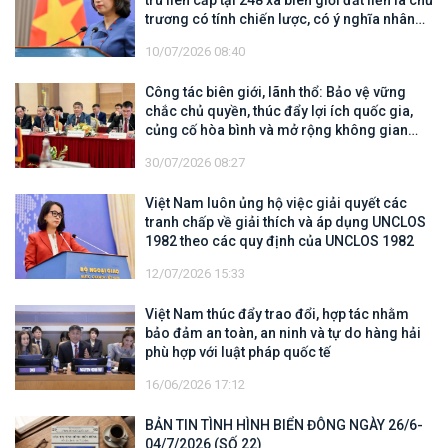
trú liên cấp tại 248 xã biên giới đất liền là chủ
trương có tính chiến lược, có ý nghĩa nhân
văn sâu sắc
10/07/2026 08:40
Công tác biên giới, lãnh thổ: Bảo vệ vững
chắc chủ quyền, thúc đẩy lợi ích quốc gia,
củng cố hòa bình và mở rộng không gian
hợp tác, phát triển
30/07/2026 08:27
Việt Nam luôn ủng hộ việc giải quyết các
tranh chấp về giải thích và áp dụng UNCLOS
1982 theo các quy định của UNCLOS 1982
12/07/2026 15:33
Việt Nam thúc đẩy trao đổi, hợp tác nhằm
bảo đảm an toàn, an ninh và tự do hàng hải
phù hợp với luật pháp quốc tế
16/06/2026 17:12
BẢN TIN TÌNH HÌNH BIỂN ĐÔNG NGÀY 26/6-
04/7/2026 (SỐ 22)