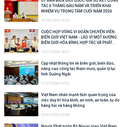
ỦY BAN BIÊN GIỚI QUỐC GIA SƠ KẾT CÔNG
TÁC 6 THÁNG ĐẦU NĂM VÀ TRIỂN KHAI
NHIỆM VỤ TRỌNG TÂM CUỐI NĂM 2026
12/06/2026 16:32
CUỘC HỌP VÒNG VI ĐOÀN CHUYÊN VIÊN
BIÊN GIỚI VIỆT NAM - LÀO VÌ MỘT ĐƯỜNG
BIÊN GIỚI HÒA BÌNH, HỢP TÁC VÀ PHÁT
TRIỂN
16/07/2026 18:21
Cập nhật thông tin về biên giới, biển đảo,
nâng cao công tác tham mưu, quản lý tại
tỉnh Quảng Ngãi
31/07/2026 14:25
Việt Nam nhấn mạnh tầm quan trọng của
việc duy trì hòa bình, an ninh, an toàn, tự do
hàng hải và hàng không
23/07/2026 20:09
Người Phát ngôn Bộ Ngoại giao Việt Nam