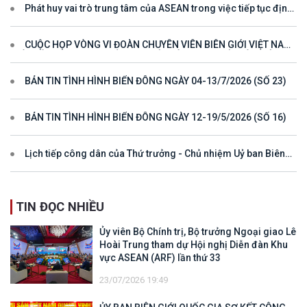
Phát huy vai trò trung tâm của ASEAN trong việc tiếp tục định
hướng cho đối thoại và hợp tác ở khu vực
CUỘC HỌP VÒNG VI ĐOÀN CHUYÊN VIÊN BIÊN GIỚI VIỆT NAM
- LÀO VÌ MỘT ĐƯỜNG BIÊN GIỚI HÒA BÌNH, HỢP TÁC VÀ PHÁT
TRIỂN
BẢN TIN TÌNH HÌNH BIỂN ĐÔNG NGÀY 04-13/7/2026 (SỐ 23)
BẢN TIN TÌNH HÌNH BIỂN ĐÔNG NGÀY 12-19/5/2026 (SỐ 16)
Lịch tiếp công dân của Thứ trưởng - Chủ nhiệm Uỷ ban Biên
giới quốc gia năm 2025
TIN ĐỌC NHIỀU
Ủy viên Bộ Chính trị, Bộ trưởng Ngoại giao Lê
Hoài Trung tham dự Hội nghị Diễn đàn Khu
vực ASEAN (ARF) lần thứ 33
23/07/2026 19:49