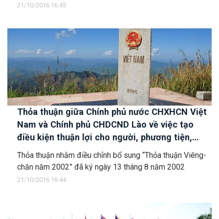
21/10/2016 16:45
Thỏa thuận giữa Chính phủ nước CHXHCN Việt
Nam và Chính phủ CHDCND Lào về việc tạo
điều kiện thuận lợi cho người, phương tiện,
hàng hóa qua lại biên giới nhằm đẩy mạnh hơn
Thỏa thuận nhằm điều chỉnh bổ sung “Thỏa thuận Viêng-
nữa việc khuyến khích và phát triển hợp tác đầu
chăn năm 2002” đã ký ngày 13 tháng 8 năm 2002
tư thương mại giữa hai nước
21/10/2016 16:44