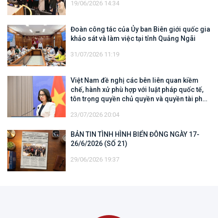
19/06/2026 14:34
Đoàn công tác của Ủy ban Biên giới quốc gia
khảo sát và làm việc tại tỉnh Quảng Ngãi
31/07/2026 11:19
Việt Nam đề nghị các bên liên quan kiềm
chế, hành xử phù hợp với luật pháp quốc tế,
tôn trọng quyền chủ quyền và quyền tài phán
đối với vùng đặc quyền kinh tế và thềm lục
23/07/2026 20:04
địa của quốc gia ven biển
BẢN TIN TÌNH HÌNH BIỂN ĐÔNG NGÀY 17-
26/6/2026 (SỐ 21)
29/06/2026 19:37