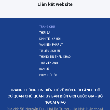
Liên kết website
(CURRENT)
TRANG CHỦ
THỜI SỰ
KINH TẾ - XÃ HỘI
VĂN KIỆN PHÁP LÝ
TƯ LIỆU LỊCH SỬ
THÔNG TIN THAM KHẢO
THƯ VIỆN ẢNH
BẢN ĐỒ
PHIM TƯ LIỆU
TRANG THÔNG TIN ĐIỆN TỬ VỀ BIÊN GIỚI LÃNH THỔ
CƠ QUAN CHỦ QUẢN: ỦY BAN BIÊN GIỚI QUỐC GIA - BỘ
NGOẠI GIAO
Địa chỉ: 58 Nguyễn Du - Hai Bà Trưng - Hà Nội; Điện thoại: