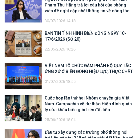
Phạm Thu Hằng trả lời câu hỏi của phóng
viên đề nghị cập nhật thông tin về công tác
tìm kiếm, cứu hộ các thuyền viên Việt Nam
30/07/2026 14:18
trên tàu Khôi Nguyên 18
BẢN TIN TÌNH HÌNH BIỂN ĐÔNG NGÀY 10-
17/6/2026 (SỐ 20)
22/06/2026 16:26
VIỆT NAM TỔ CHỨC ĐÀM PHÁN BỘ QUY TẮC
ỨNG XỬ Ở BIỂN ĐÔNG HIỆU LỰC, THỰC CHẤT
01/07/2026 18:55
Cuộc họp lần thứ hai Nhóm chuyên gia Việt
Nam-Campuchia về dự thảo Hiệp định quản
lý cửa khẩu biên giới trên đất liền
25/06/2026 18:04
Đầu tư xây dựng các trường phổ thông nội