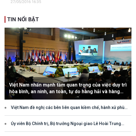
27/05/2016 16:35
TIN NỔI BẬT
Việt Nam nhấn mạnh tầm quan trọng của việc duy trì
hòa bình, an ninh, an toàn, tự do hàng hải và hàng
không
Việt Nam đề nghị các bên liên quan kiềm chế, hành xử phù
hợp với luật pháp quốc tế, tôn trọng quyền chủ quyền và quyền tài
phán đối với vùng đặc quyền kinh tế và thềm lục địa của quốc gia
ven biển
Ủy viên Bộ Chính trị, Bộ trưởng Ngoại giao Lê Hoài Trung
tham dự Hội nghị Diễn đàn Khu vực ASEAN (ARF) lần thứ 33