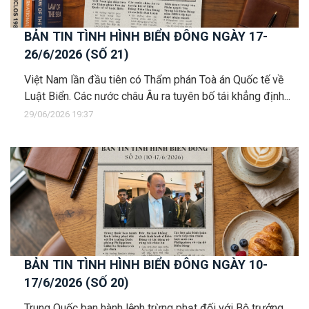
BẢN TIN TÌNH HÌNH BIỂN ĐÔNG NGÀY 17-
26/6/2026 (SỐ 21)
Việt Nam lần đầu tiên có Thẩm phán Toà án Quốc tế về
Luật Biển. Các nước châu Âu ra tuyên bố tái khẳng định...
29/06/2026 19:37
BẢN TIN TÌNH HÌNH BIỂN ĐÔNG NGÀY 10-
17/6/2026 (SỐ 20)
Trung Quốc ban hành lệnh trừng phạt đối với Bộ trưởng