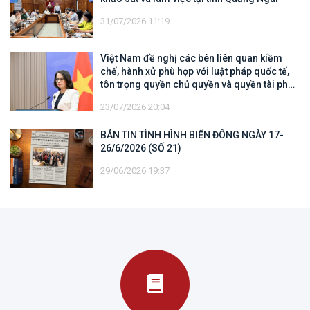
31/07/2026 11:19
Việt Nam đề nghị các bên liên quan kiềm
chế, hành xử phù hợp với luật pháp quốc tế,
tôn trọng quyền chủ quyền và quyền tài phán
đối với vùng đặc quyền kinh tế và thềm lục
23/07/2026 20:04
địa của quốc gia ven biển
BẢN TIN TÌNH HÌNH BIỂN ĐÔNG NGÀY 17-
26/6/2026 (SỐ 21)
29/06/2026 19:37