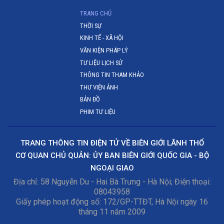
(CURRENT)
TRANG CHỦ
THỜI SỰ
KINH TẾ - XÃ HỘI
VĂN KIỆN PHÁP LÝ
TƯ LIỆU LỊCH SỬ
THÔNG TIN THAM KHẢO
THƯ VIỆN ẢNH
BẢN ĐỒ
PHIM TƯ LIỆU
TRANG THÔNG TIN ĐIỆN TỬ VỀ BIÊN GIỚI LÃNH THỔ
CƠ QUAN CHỦ QUẢN: ỦY BAN BIÊN GIỚI QUỐC GIA - BỘ
NGOẠI GIAO
Địa chỉ: 58 Nguyễn Du - Hai Bà Trưng - Hà Nội; Điện thoại:
08043958
Giấy phép hoạt động số: 172/GP-TTĐT, Hà Nội ngày 16
tháng 11 năm 2009