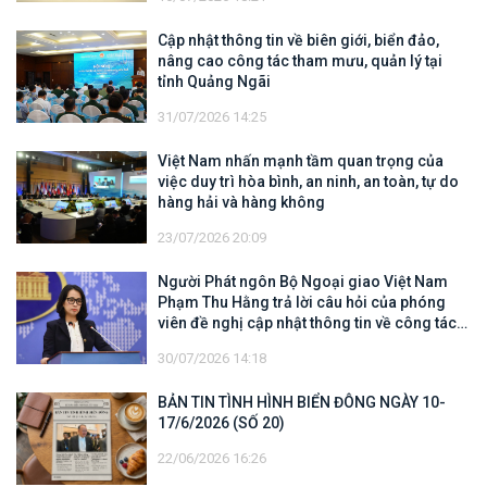
Cập nhật thông tin về biên giới, biển đảo,
nâng cao công tác tham mưu, quản lý tại
tỉnh Quảng Ngãi
31/07/2026 14:25
Việt Nam nhấn mạnh tầm quan trọng của
việc duy trì hòa bình, an ninh, an toàn, tự do
hàng hải và hàng không
23/07/2026 20:09
Người Phát ngôn Bộ Ngoại giao Việt Nam
Phạm Thu Hằng trả lời câu hỏi của phóng
viên đề nghị cập nhật thông tin về công tác
tìm kiếm, cứu hộ các thuyền viên Việt Nam
30/07/2026 14:18
trên tàu Khôi Nguyên 18
BẢN TIN TÌNH HÌNH BIỂN ĐÔNG NGÀY 10-
17/6/2026 (SỐ 20)
22/06/2026 16:26