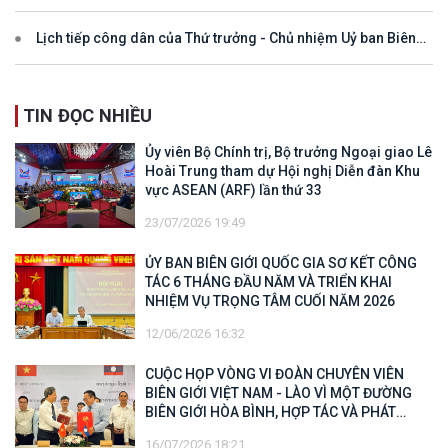
Lịch tiếp công dân của Thứ trưởng - Chủ nhiệm Uỷ ban Biên
giới quốc gia năm 2025
TIN ĐỌC NHIỀU
Ủy viên Bộ Chính trị, Bộ trưởng Ngoại giao Lê
Hoài Trung tham dự Hội nghị Diễn đàn Khu
vực ASEAN (ARF) lần thứ 33
23/07/2026 19:49
ỦY BAN BIÊN GIỚI QUỐC GIA SƠ KẾT CÔNG
TÁC 6 THÁNG ĐẦU NĂM VÀ TRIỂN KHAI
NHIỆM VỤ TRỌNG TÂM CUỐI NĂM 2026
12/06/2026 16:32
CUỘC HỌP VÒNG VI ĐOÀN CHUYÊN VIÊN
BIÊN GIỚI VIỆT NAM - LÀO VÌ MỘT ĐƯỜNG
BIÊN GIỚI HÒA BÌNH, HỢP TÁC VÀ PHÁT
TRIỂN
16/07/2026 18:21