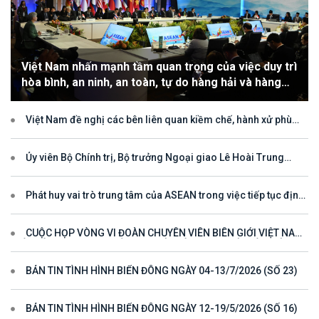
Việt Nam nhấn mạnh tầm quan trọng của việc duy trì
hòa bình, an ninh, an toàn, tự do hàng hải và hàng
không
Việt Nam đề nghị các bên liên quan kiềm chế, hành xử phù
hợp với luật pháp quốc tế, tôn trọng quyền chủ quyền và quyền tài
phán đối với vùng đặc quyền kinh tế và thềm lục địa của quốc gia
ven biển
Ủy viên Bộ Chính trị, Bộ trưởng Ngoại giao Lê Hoài Trung
tham dự Hội nghị Diễn đàn Khu vực ASEAN (ARF) lần thứ 33
Phát huy vai trò trung tâm của ASEAN trong việc tiếp tục định
hướng cho đối thoại và hợp tác ở khu vực
CUỘC HỌP VÒNG VI ĐOÀN CHUYÊN VIÊN BIÊN GIỚI VIỆT NAM
- LÀO VÌ MỘT ĐƯỜNG BIÊN GIỚI HÒA BÌNH, HỢP TÁC VÀ PHÁT
TRIỂN
BẢN TIN TÌNH HÌNH BIỂN ĐÔNG NGÀY 04-13/7/2026 (SỐ 23)
BẢN TIN TÌNH HÌNH BIỂN ĐÔNG NGÀY 12-19/5/2026 (SỐ 16)