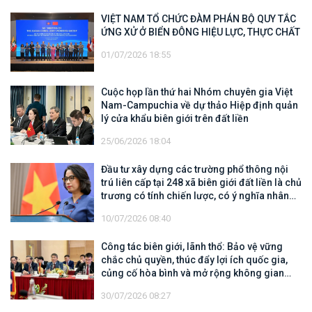
VIỆT NAM TỔ CHỨC ĐÀM PHÁN BỘ QUY TẮC
ỨNG XỬ Ở BIỂN ĐÔNG HIỆU LỰC, THỰC CHẤT
01/07/2026 18:55
Cuộc họp lần thứ hai Nhóm chuyên gia Việt
Nam-Campuchia về dự thảo Hiệp định quản
lý cửa khẩu biên giới trên đất liền
25/06/2026 18:04
Đầu tư xây dựng các trường phổ thông nội
trú liên cấp tại 248 xã biên giới đất liền là chủ
trương có tính chiến lược, có ý nghĩa nhân
văn sâu sắc
10/07/2026 08:40
Công tác biên giới, lãnh thổ: Bảo vệ vững
chắc chủ quyền, thúc đẩy lợi ích quốc gia,
củng cố hòa bình và mở rộng không gian
hợp tác, phát triển
30/07/2026 08:27