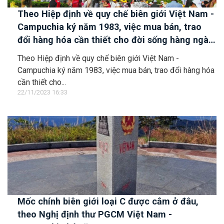
Theo Hiệp định về quy chế biên giới Việt Nam -
Campuchia ký năm 1983, việc mua bán, trao
đổi hàng hóa cần thiết cho đời sống hàng ngày
và cho nhu cầu sản xuất của người dân khu vực
Theo Hiệp định về quy chế biên giới Việt Nam -
biên giới hai Bên có phải xin giấy phép hoặc
Campuchia ký năm 1983, việc mua bán, trao đổi hàng hóa
chịu thuế không?
cần thiết cho...
22/11/2023 16:33
Mốc chính biên giới loại C được cắm ở đâu,
theo Nghị định thư PGCM Việt Nam -