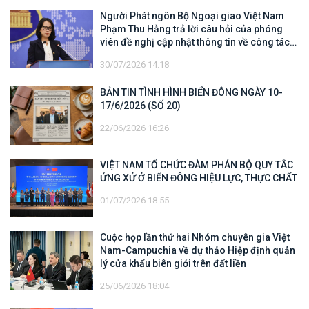
Người Phát ngôn Bộ Ngoại giao Việt Nam
Phạm Thu Hằng trả lời câu hỏi của phóng
viên đề nghị cập nhật thông tin về công tác
tìm kiếm, cứu hộ các thuyền viên Việt Nam
30/07/2026 14:18
trên tàu Khôi Nguyên 18
BẢN TIN TÌNH HÌNH BIỂN ĐÔNG NGÀY 10-
17/6/2026 (SỐ 20)
22/06/2026 16:26
VIỆT NAM TỔ CHỨC ĐÀM PHÁN BỘ QUY TẮC
ỨNG XỬ Ở BIỂN ĐÔNG HIỆU LỰC, THỰC CHẤT
01/07/2026 18:55
Cuộc họp lần thứ hai Nhóm chuyên gia Việt
Nam-Campuchia về dự thảo Hiệp định quản
lý cửa khẩu biên giới trên đất liền
25/06/2026 18:04