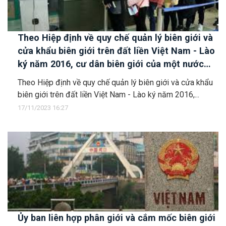
Theo Hiệp định về quy chế quản lý biên giới và
cửa khẩu biên giới trên đất liền Việt Nam - Lào
ký năm 2016, cư dân biên giới của một nước
được gia hạn tạm trú tại khu vực biên giới của
Theo Hiệp định về quy chế quản lý biên giới và cửa khẩu
nước kia bao nhiêu lần và trong thời gian bao
biên giới trên đất liền Việt Nam - Lào ký năm 2016,...
lâu?
17/11/2023 16:27
Ủy ban liên hợp phân giới và cắm mốc biên giới