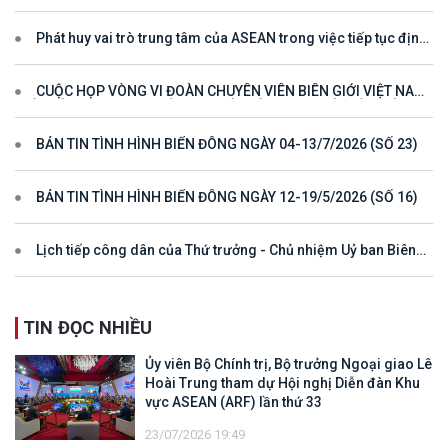
tham dự Hội nghị Diễn đàn Khu vực ASEAN (ARF) lần thứ 33
Phát huy vai trò trung tâm của ASEAN trong việc tiếp tục định
hướng cho đối thoại và hợp tác ở khu vực
CUỘC HỌP VÒNG VI ĐOÀN CHUYÊN VIÊN BIÊN GIỚI VIỆT NAM
- LÀO VÌ MỘT ĐƯỜNG BIÊN GIỚI HÒA BÌNH, HỢP TÁC VÀ PHÁT
TRIỂN
BẢN TIN TÌNH HÌNH BIỂN ĐÔNG NGÀY 04-13/7/2026 (SỐ 23)
BẢN TIN TÌNH HÌNH BIỂN ĐÔNG NGÀY 12-19/5/2026 (SỐ 16)
Lịch tiếp công dân của Thứ trưởng - Chủ nhiệm Uỷ ban Biên
giới quốc gia năm 2025
TIN ĐỌC NHIỀU
Ủy viên Bộ Chính trị, Bộ trưởng Ngoại giao Lê
Hoài Trung tham dự Hội nghị Diễn đàn Khu
vực ASEAN (ARF) lần thứ 33
23/07/2026 19:49