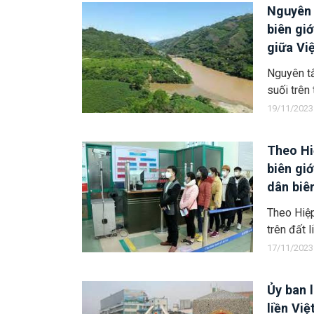
Nguyên 
biên giớ
giữa Vi
Nam và 
Nguyên t
giới qu
suối trên 
19/11/2023
Theo Hi
biên gi
dân biê
khu vực
Theo Hiệp
thời gia
trên đất 
17/11/2023
Ủy ban 
liền Vi