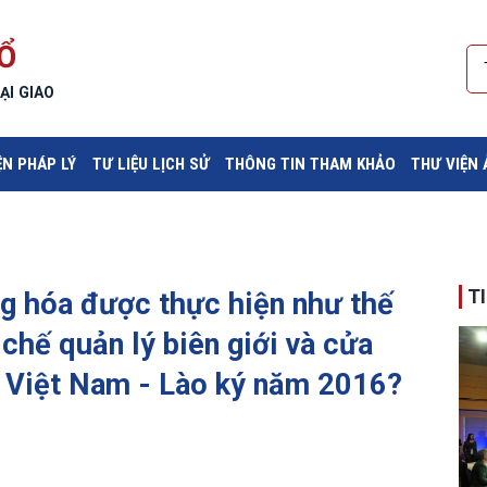
Ổ
ẠI GIAO
ỆN PHÁP LÝ
TƯ LIỆU LỊCH SỬ
THÔNG TIN THAM KHẢO
THƯ VIỆN
T
ng hóa được thực hiện như thế
chế quản lý biên giới và cửa
ền Việt Nam - Lào ký năm 2016?