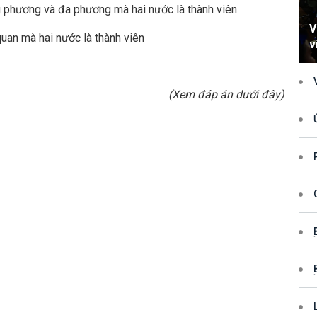
g phương và đa phương mà hai nước là thành viên
V
quan mà hai nước là thành viên
v
h
xử p
(Xem đáp án dưới đây)
quy
và 
Tru
lần 
tiếp
VIỆ
HỢP
(SỐ
(SỐ