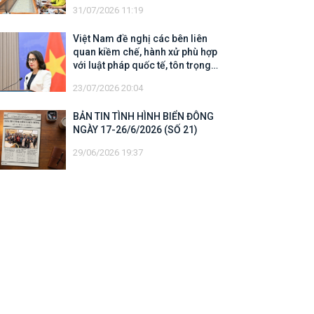
31/07/2026 11:19
Việt Nam đề nghị các bên liên
quan kiềm chế, hành xử phù hợp
với luật pháp quốc tế, tôn trọng
quyền chủ quyền và quyền tài phán
23/07/2026 20:04
đối với vùng đặc quyền kinh tế và
thềm lục địa của quốc gia ven biển
BẢN TIN TÌNH HÌNH BIỂN ĐÔNG
NGÀY 17-26/6/2026 (SỐ 21)
29/06/2026 19:37