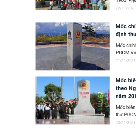
1983, việ
22/11/2023
Mốc chí
định th
Mốc chính
PGCM Việ
21/11/2023
Mốc biê
theo Ng
năm 20
Mốc biên 
thư PGCM
20/11/2023