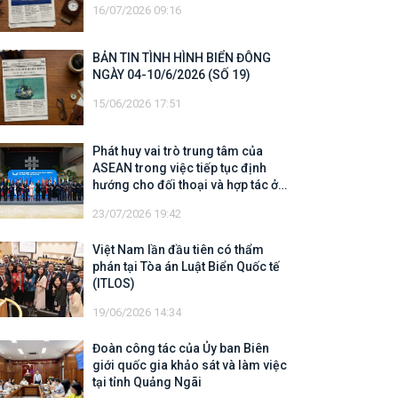
16/07/2026 09:16
BẢN TIN TÌNH HÌNH BIỂN ĐÔNG
NGÀY 04-10/6/2026 (SỐ 19)
15/06/2026 17:51
Phát huy vai trò trung tâm của
ASEAN trong việc tiếp tục định
hướng cho đối thoại và hợp tác ở
khu vực
23/07/2026 19:42
Việt Nam lần đầu tiên có thẩm
phán tại Tòa án Luật Biển Quốc tế
(ITLOS)
19/06/2026 14:34
Đoàn công tác của Ủy ban Biên
giới quốc gia khảo sát và làm việc
tại tỉnh Quảng Ngãi