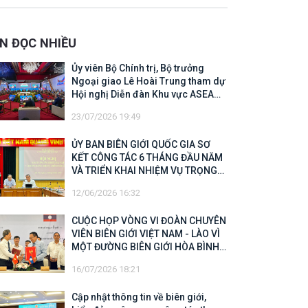
 Biên giới quốc gia năm 2025
IN ĐỌC NHIỀU
Ủy viên Bộ Chính trị, Bộ trưởng
Ngoại giao Lê Hoài Trung tham dự
Hội nghị Diễn đàn Khu vực ASEAN
(ARF) lần thứ 33
23/07/2026 19:49
ỦY BAN BIÊN GIỚI QUỐC GIA SƠ
KẾT CÔNG TÁC 6 THÁNG ĐẦU NĂM
VÀ TRIỂN KHAI NHIỆM VỤ TRỌNG
TÂM CUỐI NĂM 2026
12/06/2026 16:32
CUỘC HỌP VÒNG VI ĐOÀN CHUYÊN
VIÊN BIÊN GIỚI VIỆT NAM - LÀO VÌ
MỘT ĐƯỜNG BIÊN GIỚI HÒA BÌNH,
HỢP TÁC VÀ PHÁT TRIỂN
16/07/2026 18:21
Cập nhật thông tin về biên giới,