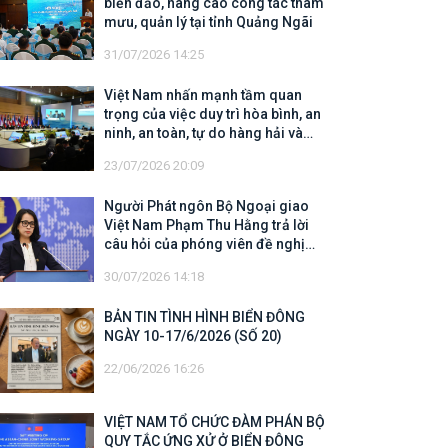
biển đảo, nâng cao công tác tham
mưu, quản lý tại tỉnh Quảng Ngãi
31/07/2026 14:25
Việt Nam nhấn mạnh tầm quan
trọng của việc duy trì hòa bình, an
ninh, an toàn, tự do hàng hải và
hàng không
23/07/2026 20:09
Người Phát ngôn Bộ Ngoại giao
Việt Nam Phạm Thu Hằng trả lời
câu hỏi của phóng viên đề nghị
cập nhật thông tin về công tác tìm
30/07/2026 14:18
kiếm, cứu hộ các thuyền viên Việt
Nam trên tàu Khôi Nguyên 18
BẢN TIN TÌNH HÌNH BIỂN ĐÔNG
NGÀY 10-17/6/2026 (SỐ 20)
22/06/2026 16:26
VIỆT NAM TỔ CHỨC ĐÀM PHÁN BỘ
QUY TẮC ỨNG XỬ Ở BIỂN ĐÔNG