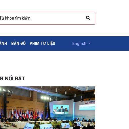
 ẢNH
BẢN ĐỒ
PHIM TƯ LIỆU
English
IN NỔI BẬT