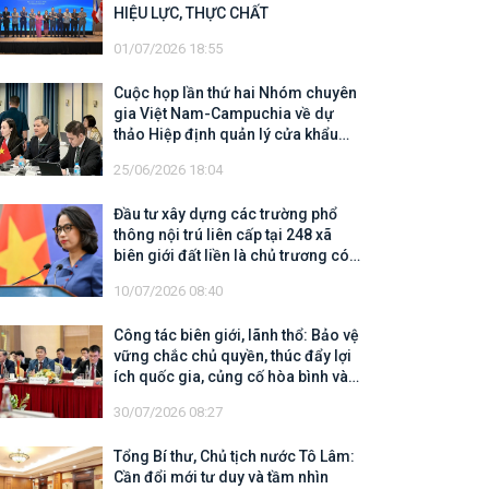
HIỆU LỰC, THỰC CHẤT
01/07/2026 18:55
Cuộc họp lần thứ hai Nhóm chuyên
gia Việt Nam-Campuchia về dự
thảo Hiệp định quản lý cửa khẩu
biên giới trên đất liền
25/06/2026 18:04
Đầu tư xây dựng các trường phổ
thông nội trú liên cấp tại 248 xã
biên giới đất liền là chủ trương có
tính chiến lược, có ý nghĩa nhân
10/07/2026 08:40
văn sâu sắc
Công tác biên giới, lãnh thổ: Bảo vệ
vững chắc chủ quyền, thúc đẩy lợi
ích quốc gia, củng cố hòa bình và
mở rộng không gian hợp tác, phát
30/07/2026 08:27
triển
Tổng Bí thư, Chủ tịch nước Tô Lâm:
Cần đổi mới tư duy và tầm nhìn