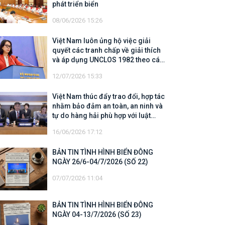
phát triển biển
08/06/2026 15:26
Việt Nam luôn ủng hộ việc giải
quyết các tranh chấp về giải thích
và áp dụng UNCLOS 1982 theo các
quy định của UNCLOS 1982
12/07/2026 15:33
Việt Nam thúc đẩy trao đổi, hợp tác
nhằm bảo đảm an toàn, an ninh và
tự do hàng hải phù hợp với luật
pháp quốc tế
16/06/2026 17:12
BẢN TIN TÌNH HÌNH BIỂN ĐÔNG
NGÀY 26/6-04/7/2026 (SỐ 22)
07/07/2026 11:04
BẢN TIN TÌNH HÌNH BIỂN ĐÔNG
NGÀY 04-13/7/2026 (SỐ 23)