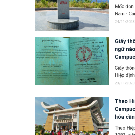
Mốc đơn 
Nam - Ca
24/11/2023
Giấy th
ngữ nào
Campuc
Giấy thôn
Hiệp định
23/11/2023
Theo Hi
Campuch
hóa cần
sản xuấ
Theo Hiệp
phải xi