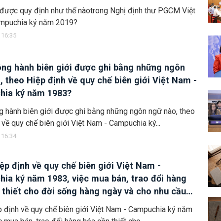
được quy định như thế nàotrong Nghị định thư PGCM Việt
mpuchia ký năm 2019?
 16:35
ông hành biên giới được ghi bằng những ngôn
, theo Hiệp định về quy chế biên giới Việt Nam -
hia ký năm 1983?
g hành biên giới được ghi bằng những ngôn ngữ nào, theo
 về quy chế biên giới Việt Nam - Campuchia ký...
 16:34
ệp định về quy chế biên giới Việt Nam -
ia ký năm 1983, việc mua bán, trao đổi hàng
 thiết cho đời sống hàng ngày và cho nhu cầu
t của người dân khu vực biên giới hai Bên có
 định về quy chế biên giới Việt Nam - Campuchia ký năm
n giấy phép hoặc chịu thuế không?