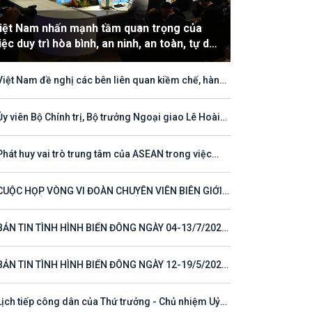
iệt Nam nhấn mạnh tầm quan trọng của
iệc duy trì hòa bình, an ninh, an toàn, tự do
àng hải và hàng không
Việt Nam đề nghị các bên liên quan kiềm chế, hành
hù hợp với luật pháp quốc tế, tôn trọng quyền chủ
ền và quyền tài phán đối với vùng đặc quyền kinh tế
thềm lục địa của quốc gia ven biển
Ủy viên Bộ Chính trị, Bộ trưởng Ngoại giao Lê Hoài
ng tham dự Hội nghị Diễn đàn Khu vực ASEAN (ARF)
thứ 33
Phát huy vai trò trung tâm của ASEAN trong việc
 tục định hướng cho đối thoại và hợp tác ở khu vực
CUỘC HỌP VÒNG VI ĐOÀN CHUYÊN VIÊN BIÊN GIỚI
T NAM - LÀO VÌ MỘT ĐƯỜNG BIÊN GIỚI HÒA BÌNH,
 TÁC VÀ PHÁT TRIỂN
BẢN TIN TÌNH HÌNH BIỂN ĐÔNG NGÀY 04-13/7/2026
 23)
BẢN TIN TÌNH HÌNH BIỂN ĐÔNG NGÀY 12-19/5/2026
 16)
Lịch tiếp công dân của Thứ trưởng - Chủ nhiệm Uỷ