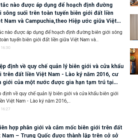
tắc nào được áp dụng để hoạch định đường
i sông suối trên toàn tuyến biên giới đất liền
ệt Nam và Campuchia,theo Hiệp ước giữa Việt
Campuchia bổ sung Hiệp ước hoạch định biên
ắc nào được áp dụng để hoạch định đường biên giới sông
ốc gia năm 1985 ký năm 2005?
toàn tuyến biên giới đất liền giữa Việt Nam và...
 16:30
ệp định về quy chế quản lý biên giới và cửa khẩu
ới trên đất liền Việt Nam - Lào ký năm 2016, cư
n giới của một nước được gia hạn tạm trú tại
 biên giới của nước kia bao nhiêu lần và trong
 định về quy chế quản lý biên giới và cửa khẩu biên giới
n bao lâu?
liền Việt Nam - Lào ký năm 2016,...
 16:27
liên hợp phân giới và cắm mốc biên giới trên đất
ệt Nam – Trung Quốc được thành lập trên cở sở