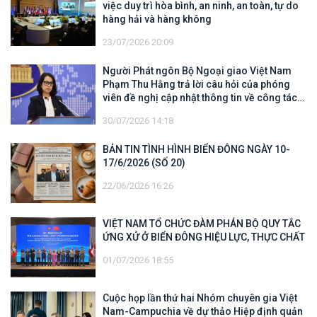
việc duy trì hòa bình, an ninh, an toàn, tự do
hàng hải và hàng không
23/07/2026 20:09
Người Phát ngôn Bộ Ngoại giao Việt Nam
Phạm Thu Hằng trả lời câu hỏi của phóng
viên đề nghị cập nhật thông tin về công tác
tìm kiếm, cứu hộ các thuyền viên Việt Nam
30/07/2026 14:18
trên tàu Khôi Nguyên 18
BẢN TIN TÌNH HÌNH BIỂN ĐÔNG NGÀY 10-
17/6/2026 (SỐ 20)
22/06/2026 16:26
VIỆT NAM TỔ CHỨC ĐÀM PHÁN BỘ QUY TẮC
ỨNG XỬ Ở BIỂN ĐÔNG HIỆU LỰC, THỰC CHẤT
01/07/2026 18:55
Cuộc họp lần thứ hai Nhóm chuyên gia Việt
Nam-Campuchia về dự thảo Hiệp định quản