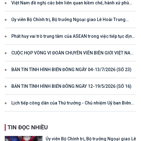
Việt Nam đề nghị các bên liên quan kiềm chế, hành xử phù
hợp với luật pháp quốc tế, tôn trọng quyền chủ quyền và quyền tài
phán đối với vùng đặc quyền kinh tế và thềm lục địa của quốc gia
ven biển
Ủy viên Bộ Chính trị, Bộ trưởng Ngoại giao Lê Hoài Trung
tham dự Hội nghị Diễn đàn Khu vực ASEAN (ARF) lần thứ 33
Phát huy vai trò trung tâm của ASEAN trong việc tiếp tục định
hướng cho đối thoại và hợp tác ở khu vực
CUỘC HỌP VÒNG VI ĐOÀN CHUYÊN VIÊN BIÊN GIỚI VIỆT NAM
- LÀO VÌ MỘT ĐƯỜNG BIÊN GIỚI HÒA BÌNH, HỢP TÁC VÀ PHÁT
TRIỂN
BẢN TIN TÌNH HÌNH BIỂN ĐÔNG NGÀY 04-13/7/2026 (SỐ 23)
BẢN TIN TÌNH HÌNH BIỂN ĐÔNG NGÀY 12-19/5/2026 (SỐ 16)
Lịch tiếp công dân của Thứ trưởng - Chủ nhiệm Uỷ ban Biên
giới quốc gia năm 2025
TIN ĐỌC NHIỀU
Ủy viên Bộ Chính trị, Bộ trưởng Ngoại giao Lê