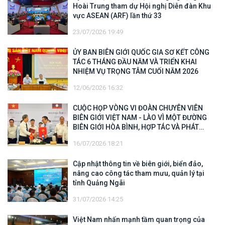
Hoài Trung tham dự Hội nghị Diễn đàn Khu
vực ASEAN (ARF) lần thứ 33
23/07/2026 19:49
ỦY BAN BIÊN GIỚI QUỐC GIA SƠ KẾT CÔNG
TÁC 6 THÁNG ĐẦU NĂM VÀ TRIỂN KHAI
NHIỆM VỤ TRỌNG TÂM CUỐI NĂM 2026
12/06/2026 16:32
CUỘC HỌP VÒNG VI ĐOÀN CHUYÊN VIÊN
BIÊN GIỚI VIỆT NAM - LÀO VÌ MỘT ĐƯỜNG
BIÊN GIỚI HÒA BÌNH, HỢP TÁC VÀ PHÁT
TRIỂN
16/07/2026 18:21
Cập nhật thông tin về biên giới, biển đảo,
nâng cao công tác tham mưu, quản lý tại
tỉnh Quảng Ngãi
31/07/2026 14:25
Việt Nam nhấn mạnh tầm quan trọng của