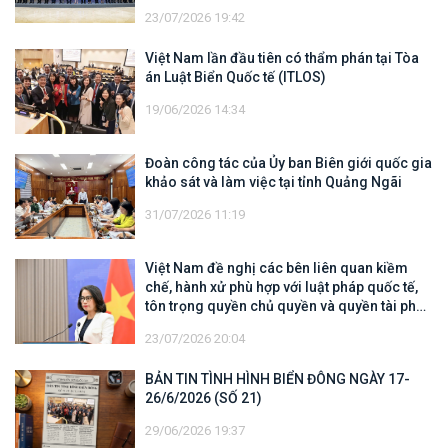
23/07/2026 19:42
Việt Nam lần đầu tiên có thẩm phán tại Tòa
án Luật Biển Quốc tế (ITLOS)
19/06/2026 14:34
Đoàn công tác của Ủy ban Biên giới quốc gia
khảo sát và làm việc tại tỉnh Quảng Ngãi
31/07/2026 11:19
Việt Nam đề nghị các bên liên quan kiềm
chế, hành xử phù hợp với luật pháp quốc tế,
tôn trọng quyền chủ quyền và quyền tài phán
đối với vùng đặc quyền kinh tế và thềm lục
23/07/2026 20:04
địa của quốc gia ven biển
BẢN TIN TÌNH HÌNH BIỂN ĐÔNG NGÀY 17-
26/6/2026 (SỐ 21)
29/06/2026 19:37