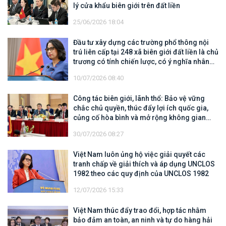
lý cửa khẩu biên giới trên đất liền
25/06/2026 18:04
Đầu tư xây dựng các trường phổ thông nội
trú liên cấp tại 248 xã biên giới đất liền là chủ
trương có tính chiến lược, có ý nghĩa nhân
văn sâu sắc
10/07/2026 08:40
Công tác biên giới, lãnh thổ: Bảo vệ vững
chắc chủ quyền, thúc đẩy lợi ích quốc gia,
củng cố hòa bình và mở rộng không gian
hợp tác, phát triển
30/07/2026 08:27
Việt Nam luôn ủng hộ việc giải quyết các
tranh chấp về giải thích và áp dụng UNCLOS
1982 theo các quy định của UNCLOS 1982
12/07/2026 15:33
Việt Nam thúc đẩy trao đổi, hợp tác nhằm
bảo đảm an toàn, an ninh và tự do hàng hải