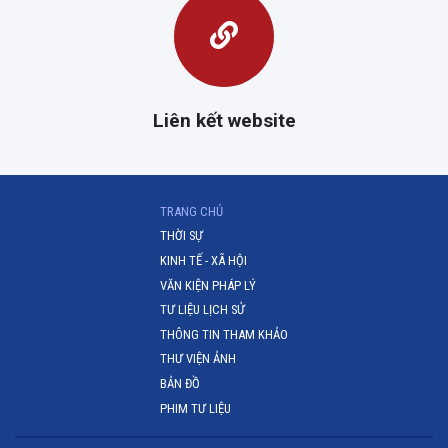
Liên kết website
(CURRENT)
TRANG CHỦ
THỜI SỰ
KINH TẾ - XÃ HỘI
VĂN KIỆN PHÁP LÝ
TƯ LIỆU LỊCH SỬ
THÔNG TIN THAM KHẢO
THƯ VIỆN ẢNH
BẢN ĐỒ
PHIM TƯ LIỆU