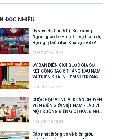
 Biên giới quốc gia năm 2025
IN ĐỌC NHIỀU
Ủy viên Bộ Chính trị, Bộ trưởng
Ngoại giao Lê Hoài Trung tham dự
Hội nghị Diễn đàn Khu vực ASEAN
(ARF) lần thứ 33
23/07/2026 19:49
ỦY BAN BIÊN GIỚI QUỐC GIA SƠ
KẾT CÔNG TÁC 6 THÁNG ĐẦU NĂM
VÀ TRIỂN KHAI NHIỆM VỤ TRỌNG
TÂM CUỐI NĂM 2026
12/06/2026 16:32
CUỘC HỌP VÒNG VI ĐOÀN CHUYÊN
VIÊN BIÊN GIỚI VIỆT NAM - LÀO VÌ
MỘT ĐƯỜNG BIÊN GIỚI HÒA BÌNH,
HỢP TÁC VÀ PHÁT TRIỂN
16/07/2026 18:21
Cập nhật thông tin về biên giới,