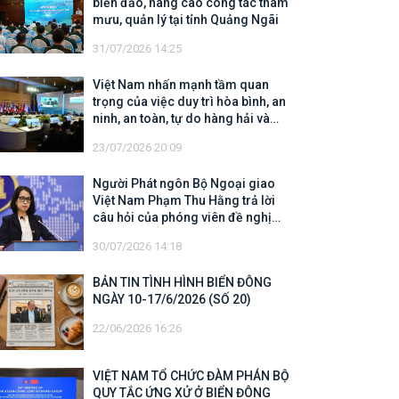
biển đảo, nâng cao công tác tham
mưu, quản lý tại tỉnh Quảng Ngãi
31/07/2026 14:25
Việt Nam nhấn mạnh tầm quan
trọng của việc duy trì hòa bình, an
ninh, an toàn, tự do hàng hải và
hàng không
23/07/2026 20:09
Người Phát ngôn Bộ Ngoại giao
Việt Nam Phạm Thu Hằng trả lời
câu hỏi của phóng viên đề nghị
cập nhật thông tin về công tác tìm
30/07/2026 14:18
kiếm, cứu hộ các thuyền viên Việt
Nam trên tàu Khôi Nguyên 18
BẢN TIN TÌNH HÌNH BIỂN ĐÔNG
NGÀY 10-17/6/2026 (SỐ 20)
22/06/2026 16:26
VIỆT NAM TỔ CHỨC ĐÀM PHÁN BỘ
QUY TẮC ỨNG XỬ Ở BIỂN ĐÔNG