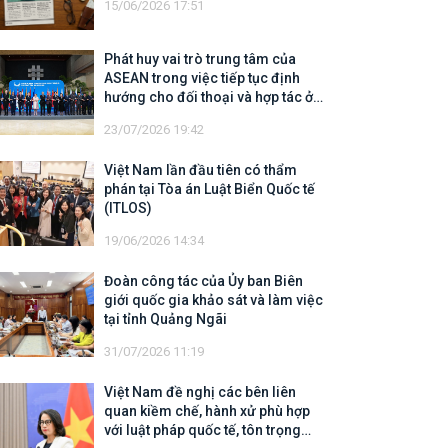
15/06/2026 17:51
Phát huy vai trò trung tâm của
ASEAN trong việc tiếp tục định
hướng cho đối thoại và hợp tác ở
khu vực
23/07/2026 19:42
Việt Nam lần đầu tiên có thẩm
phán tại Tòa án Luật Biển Quốc tế
(ITLOS)
19/06/2026 14:34
Đoàn công tác của Ủy ban Biên
giới quốc gia khảo sát và làm việc
tại tỉnh Quảng Ngãi
31/07/2026 11:19
Việt Nam đề nghị các bên liên
quan kiềm chế, hành xử phù hợp
với luật pháp quốc tế, tôn trọng