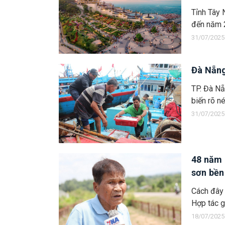
Tỉnh Tây
đến năm 2
31/07/2025
Đà Nẵng
TP. Đà Nẵ
biến rõ né
31/07/2025
48 năm 
sơn bền
Cách đây
Hợp tác g
18/07/2025