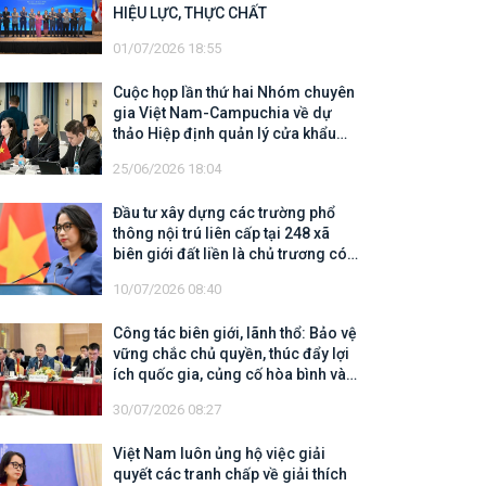
HIỆU LỰC, THỰC CHẤT
01/07/2026 18:55
Cuộc họp lần thứ hai Nhóm chuyên
gia Việt Nam-Campuchia về dự
thảo Hiệp định quản lý cửa khẩu
biên giới trên đất liền
25/06/2026 18:04
Đầu tư xây dựng các trường phổ
thông nội trú liên cấp tại 248 xã
biên giới đất liền là chủ trương có
tính chiến lược, có ý nghĩa nhân
10/07/2026 08:40
văn sâu sắc
Công tác biên giới, lãnh thổ: Bảo vệ
vững chắc chủ quyền, thúc đẩy lợi
ích quốc gia, củng cố hòa bình và
mở rộng không gian hợp tác, phát
30/07/2026 08:27
triển
Việt Nam luôn ủng hộ việc giải
quyết các tranh chấp về giải thích