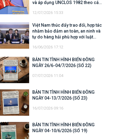
và áp dụng UNCLOS 1982 theo các
quy định của UNCLOS 1982
12/07/2026 15:33
Việt Nam thúc đẩy trao đổi, hợp tác
nhằm bảo đảm an toàn, an ninh và
tự do hàng hải phù hợp với luật
pháp quốc tế
16/06/2026 17:12
BẢN TIN TÌNH HÌNH BIỂN ĐÔNG
NGÀY 26/6-04/7/2026 (SỐ 22)
07/07/2026 11:04
BẢN TIN TÌNH HÌNH BIỂN ĐÔNG
NGÀY 04-13/7/2026 (SỐ 23)
16/07/2026 09:16
BẢN TIN TÌNH HÌNH BIỂN ĐÔNG
NGÀY 04-10/6/2026 (SỐ 19)