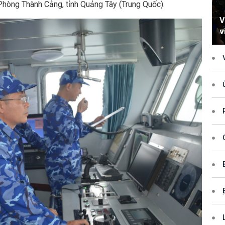
Phòng Thành Cảng, tỉnh Quảng Tây (Trung Quốc).
V
v
h
xử p
quy
và 
Tru
lần 
tiếp
VIỆ
HỢP
(SỐ
(SỐ