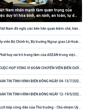
iệt Nam nhấn mạnh tầm quan trọng của
iệc duy trì hòa bình, an ninh, an toàn, tự do
àng hải và hàng không
Việt Nam đề nghị các bên liên quan kiềm chế, hành
hù hợp với luật pháp quốc tế, tôn trọng quyền chủ
ền và quyền tài phán đối với vùng đặc quyền kinh tế
thềm lục địa của quốc gia ven biển
Ủy viên Bộ Chính trị, Bộ trưởng Ngoại giao Lê Hoài
ng tham dự Hội nghị Diễn đàn Khu vực ASEAN (ARF)
thứ 33
Phát huy vai trò trung tâm của ASEAN trong việc
 tục định hướng cho đối thoại và hợp tác ở khu vực
CUỘC HỌP VÒNG VI ĐOÀN CHUYÊN VIÊN BIÊN GIỚI
T NAM - LÀO VÌ MỘT ĐƯỜNG BIÊN GIỚI HÒA BÌNH,
 TÁC VÀ PHÁT TRIỂN
BẢN TIN TÌNH HÌNH BIỂN ĐÔNG NGÀY 04-13/7/2026
 23)
BẢN TIN TÌNH HÌNH BIỂN ĐÔNG NGÀY 12-19/5/2026
 16)
Lịch tiếp công dân của Thứ trưởng - Chủ nhiệm Uỷ