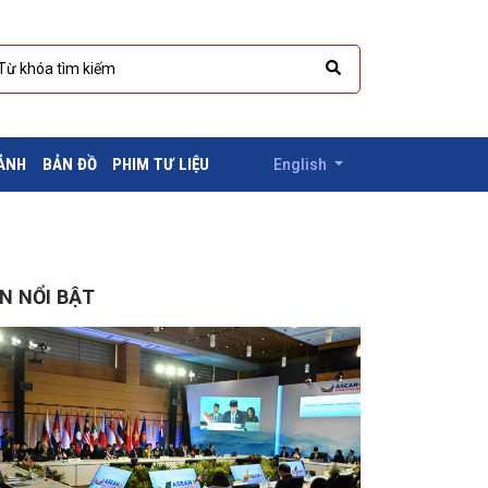
 ẢNH
BẢN ĐỒ
PHIM TƯ LIỆU
English
IN NỔI BẬT